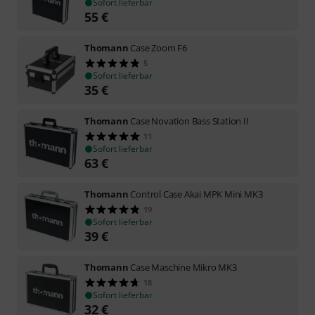
Sofort lieferbar
55
€
Thomann
Case Zoom F6
5
Sofort lieferbar
35
€
Thomann
Case Novation Bass Station II
11
Sofort lieferbar
63
€
Thomann
Control Case Akai MPK Mini MK3
19
Sofort lieferbar
39
€
Thomann
Case Maschine Mikro MK3
18
Sofort lieferbar
32
€