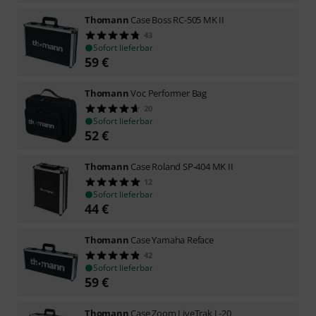
Thomann
Case Boss RC-505 MK II
43
Sofort lieferbar
59
€
Thomann
Voc Performer Bag
20
Sofort lieferbar
52
€
Thomann
Case Roland SP-404 MK II
12
Sofort lieferbar
44
€
Thomann
Case Yamaha Reface
42
Sofort lieferbar
59
€
Thomann
Case Zoom LiveTrak L-20