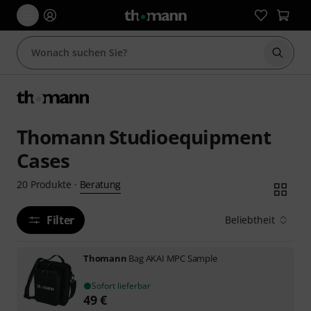
Suche 
Thomann Studioequipment
Cases
Beratung
20
Produkte
·
Filter
Beliebtheit
Thomann
Bag AKAI MPC Sample
Sofort lieferbar
49
€