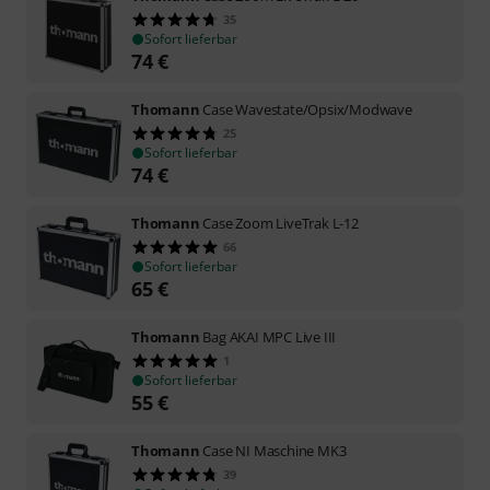
35
Sofort lieferbar
74
€
Thomann
Case Wavestate/Opsix/Modwave
25
Sofort lieferbar
74
€
Thomann
Case Zoom LiveTrak L-12
66
Sofort lieferbar
65
€
Thomann
Bag AKAI MPC Live III
1
Sofort lieferbar
55
€
Thomann
Case NI Maschine MK3
39