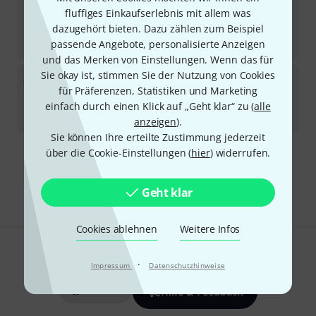
Thomann
Case Ableton Push 2
fluffiges Einkaufserlebnis mit allem was
20
dazugehört bieten. Dazu zählen zum Beispiel
Sofort lieferbar
56
€
passende Angebote, personalisierte Anzeigen
und das Merken von Einstellungen. Wenn das für
Sie okay ist, stimmen Sie der Nutzung von Cookies
Thomann
Case Boss RC-505 MK II B-Stock
für Präferenzen, Statistiken und Marketing
Sofort lieferbar
einfach durch einen Klick auf „Geht klar“ zu (
alle
48,70
€
anzeigen
).
Sie können Ihre erteilte Zustimmung jederzeit
über die Cookie-Einstellungen (
hier
) widerrufen.
Kostenloser Versand ab 29 €
Alle Preise inkl. MwSt.
Geht klar
Cookies ablehnen
Weitere Infos
Gefällt Ihnen, was Sie sehen?
·
Impressum
Datenschutzhinweise
Teilen
Hilfe & Feedback