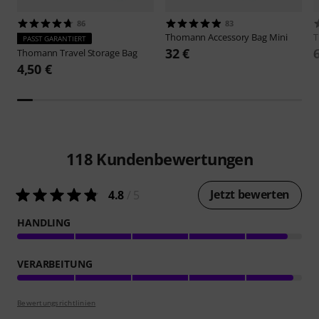
86
83
Thomann
Accessory Bag Mini
PASST GARANTIERT
32 €
Thomann
Travel Storage Bag
4,50 €
118
Kundenbewertungen
Jetzt bewerten
4.8
/ 5
HANDLING
VERARBEITUNG
Bewertungsrichtlinien