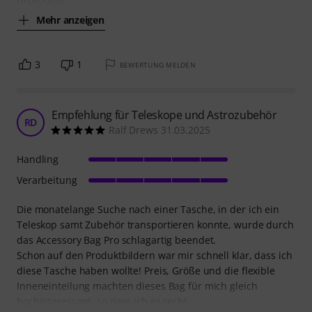
Großzügig
Mehr anzeigen
3
1
BEWERTUNG MELDEN
Empfehlung für Teleskope und Astrozubehör
RD
Ralf Drews 31.03.2025
Handling
Verarbeitung
Die monatelange Suche nach einer Tasche, in der ich ein
Teleskop samt Zubehör transportieren konnte, wurde durch
das Accessory Bag Pro schlagartig beendet.
Schon auf den Produktbildern war mir schnell klar, dass ich
diese Tasche haben wollte! Preis, Größe und die flexible
Inneneinteilung machten dieses Bag für mich gleich
hochinteressant, so dass ich es recht