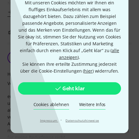
Mit unseren Cookies möchten wir Ihnen ein
Nachteil: dadurch dass die
fluffiges Einkaufserlebnis mit allem was
Mehr anzeigen
dazugehört bieten. Dazu zählen zum Beispiel
passende Angebote, personalisierte Anzeigen
und das Merken von Einstellungen. Wenn das für
3
0
BEWERTUNG MELDEN
Sie okay ist, stimmen Sie der Nutzung von Cookies
für Präferenzen, Statistiken und Marketing
einfach durch einen Klick auf „Geht klar“ zu (
alle
super Tasche
anzeigen
).
H
HARPunier 06.01.2026
Sie können Ihre erteilte Zustimmung jederzeit
über die Cookie-Einstellungen (
hier
) widerrufen.
Handling
Verarbeitung
Geht klar
endlich eine Tasche für Ordnung für den Kram zu Session
und Auftritt. Teileboxen, Mikrofone, Kleinkram, und vor
Cookies ablehnen
Weitere Infos
allem Kabel. Kleines Zeugs in Boxen, oder Beuteln
verpacken ist zwar Pflicht, denn die Fächer sind "nur" eine
·
Impressum
Datenschutzhinweise
Aufteilung und keine Fächer mit Boden. Aber letztlich alles
mit mit einem Ruck dort wo es gebraucht wird. Besser geht
für meine Bedürfnisse nicht.