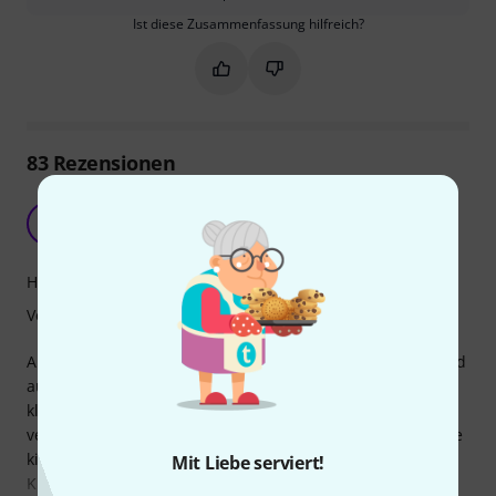
Ist diese Zusammenfassung hilfreich?
Markieren Sie diese Zusammenfassung
Markieren Sie diese Zusammen
83
Rezensionen
alles so schön ordentlich
KW
Kolja W. 02.01.2023
Handling
Verarbeitung
Als Keyboarder in 2 Bands habe ich mir die Pro-Version und
auch die "normale" Version der Accessory Bag gekauft. Der
klare Vorteil der Pro Bag: die Trennfächer sind innen
verstärkt, so dass die leere Tasche steht und nicht zur Seite
kippt. Außerdem kann man sich aufgrund der
Mit Liebe serviert!
Klettverschlüsse die Fächergrößen selbst einstellen. Der