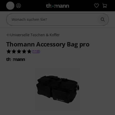
Suche 
Universelle Taschen & Koffer
Thomann Accessory Bag pro
4.8 von 5 Sternen aus 118 Kundenbewertungen
(
118
)