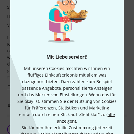
Stabilität
Handling
Verarbeitung
Ich nutze das Board für meine Bluetooth Midipedale im
Keyboardsetup. Mir war es um etwa 15cm zu breit, da ich
nur ein Boss SF6 und ein Airturnpedal dort drauf haben
Mit Liebe serviert!
will. Da die beiden Endstücke geschraubt sind, habe ich
diese demontiert, die Schienen abgesägt und neue Löcher
Mit unseren Cookies möchten wir Ihnen ein
gebohrt und mit Gewinde versehen, die Endstücke wieder
fluffiges Einkaufserlebnis mit allem was
montiert - fertig. Jetzt ist die
dazugehört bieten. Dazu zählen zum Beispiel
Mehr anzeigen
passende Angebote, personalisierte Anzeigen
und das Merken von Einstellungen. Wenn das für
Sie okay ist, stimmen Sie der Nutzung von Cookies
0
0
BEWERTUNG MELDEN
für Präferenzen, Statistiken und Marketing
einfach durch einen Klick auf „Geht klar“ zu (
alle
anzeigen
).
Top für meinen Kleinkram
Sie können Ihre erteilte Zustimmung jederzeit
W
Wunderduck 09.07.2026