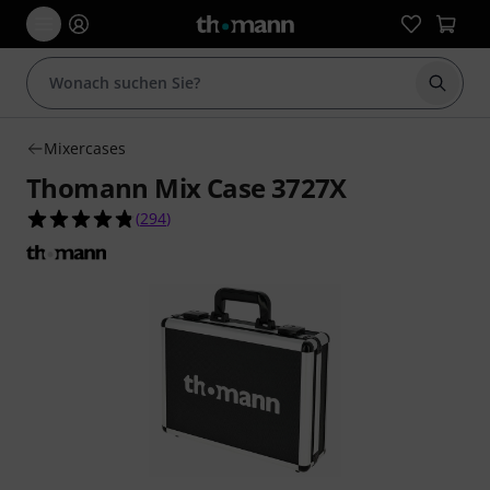
Suche 
Mixercases
Thomann Mix Case 3727X
4.8 von 5 Sternen aus 294 Kundenbewertungen
(
294
)