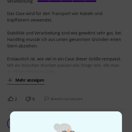
Verarbeitung
Das Case wird für den Transport von Kabeln und
Kopfhörern verwendet.
Stabilität und Verarbeitung sind wie gewohnt sehr gut, bei
Handling musste ich aus unten genannten Gründen einen
Stern abziehen.
Erstaunlich ist, wie viel in ein Case dieser Größe reinpasst.
Mit ein bisschen drücken passen alle Dinge rein, die man
als DJ bei kleineren Gigs
Mehr anzeigen
2
0
BEWERTUNG MELDEN
Für meine Midi-Pedale bestens geeignet
N
Nordi 14.09.2020