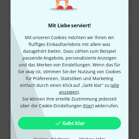
Sofort lieferbar
49
€
Thomann
Steel Box Bag
Mit Liebe serviert!
18
Sofort lieferbar
Mit unseren Cookies möchten wir Ihnen ein
22
€
fluffiges Einkaufserlebnis mit allem was
dazugehört bieten. Dazu zählen zum Beispiel
Thomann
Accessory Bag Flex
passende Angebote, personalisierte Anzeigen
und das Merken von Einstellungen. Wenn das für
Sofort lieferbar
Sie okay ist, stimmen Sie der Nutzung von Cookies
9,90
€
für Präferenzen, Statistiken und Marketing
einfach durch einen Klick auf „Geht klar“ zu (
alle
Thomann
EVA Inlay Case 4/4 QLXD/ULXD
anzeigen
).
Sie können Ihre erteilte Zustimmung jederzeit
Sofort lieferbar
über die Cookie-Einstellungen (
hier
) widerrufen.
89
€
Thomann
EVA Universal Inlay Case
Geht klar
Sofort lieferbar
52
€