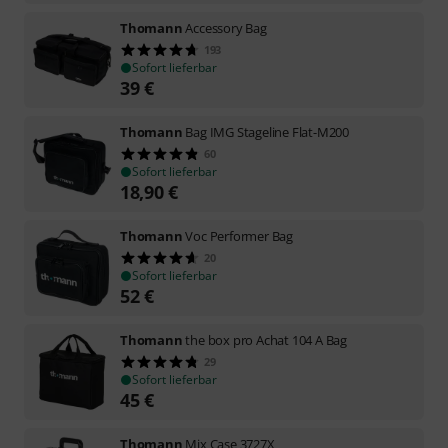
Thomann
Accessory Bag
193
Sofort lieferbar
39
€
Thomann
Bag IMG Stageline Flat-M200
60
Sofort lieferbar
18,90
€
Thomann
Voc Performer Bag
20
Sofort lieferbar
52
€
Thomann
the box pro Achat 104 A Bag
29
Sofort lieferbar
45
€
Thomann
Mix Case 3727X