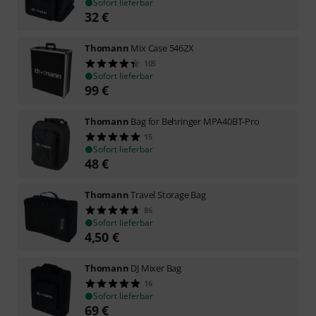
Sofort lieferbar
32
€
Thomann
Mix Case 5462X
105
Sofort lieferbar
99
€
Thomann
Bag for Behringer MPA40BT-Pro
15
Sofort lieferbar
48
€
Thomann
Travel Storage Bag
86
Sofort lieferbar
4,50
€
Thomann
DJ Mixer Bag
16
Sofort lieferbar
69
€