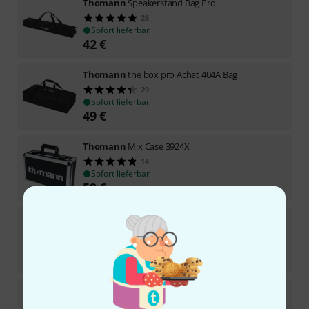
Thomann
Speakerstand Bag Pro
26
Sofort lieferbar
42
€
Thomann
the box pro Achat 404A Bag
29
Sofort lieferbar
49
€
Thomann
Mix Case 3924X
14
Sofort lieferbar
59
€
Thomann
Mix Case 4929X
17
Sofort lieferbar
75
€
Thomann
Mix Case 3519X
16