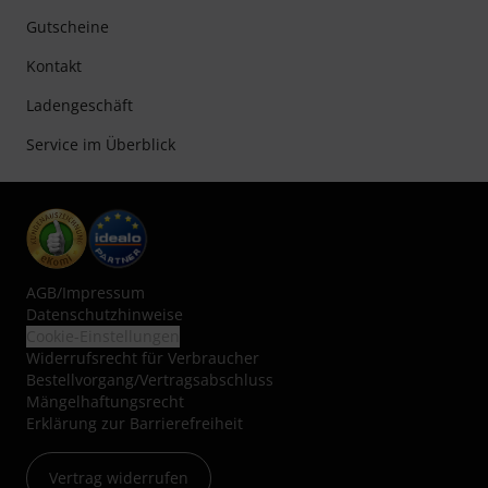
Gutscheine
Kontakt
Ladengeschäft
Service im Überblick
AGB
/
Impressum
Datenschutzhinweise
Cookie-Einstellungen
Widerrufsrecht für Verbraucher
Bestellvorgang/Vertragsabschluss
Mängelhaftungsrecht
Erklärung zur Barrierefreiheit
Vertrag widerrufen