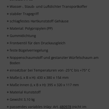
Wasser-, Staub- und Luftdichter Transportkoffer
stabiler Tragegriff
schlagfestes Hartkunststoff Gehäuse
Material: Polypropylen (PP)
Gummidichtung
Frontventil für den Druckausgleich
feste Bügelverriegelung
Noppenschaumstoff und gestanzter Würfelschaum am
Boden
einsetzbar bei Temperaturen von -25°C bis +75° C
Maße (L x B x H): 430 x 380 x 154 mm
Maße Innen (L x B x H): 395 x 320 x 117 mm
Material Kunststoff
Gewicht 3,10 kg
passendes variables Inlay: Art.
480978
(nicht im