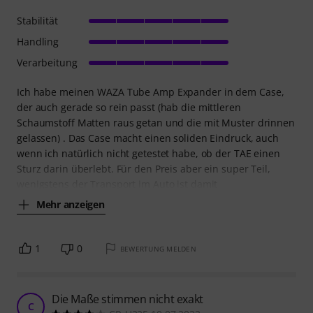
Stabilität
Handling
Verarbeitung
Ich habe meinen WAZA Tube Amp Expander in dem Case,
der auch gerade so rein passt (hab die mittleren
Schaumstoff Matten raus getan und die mit Muster drinnen
gelassen) . Das Case macht einen soliden Eindruck, auch
wenn ich natürlich nicht getestet habe, ob der TAE einen
Sturz darin überlebt. Für den Preis aber ein super Teil,
wenigstens der Transport im Auto ist damit
Mehr anzeigen
1
0
BEWERTUNG MELDEN
Die Maße stimmen nicht exakt
C