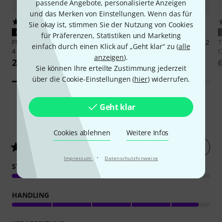
passende Angebote, personalisierte Anzeigen
und das Merken von Einstellungen. Wenn das für
13
13
Sie okay ist, stimmen Sie der Nutzung von Cookies
PASST GARANTIERT
PASST GARANTIERT
für Präferenzen, Statistiken und Marketing
Flyht Pro
Flex Inlay WP Safe Box
Thomann
Inlay Wolfmix W1 Mk2
einfach durch einen Klick auf „Geht klar“ zu (
alle
4
C
65 €
anzeigen
).
29 €
Sie können Ihre erteilte Zustimmung jederzeit
über die Cookie-Einstellungen (
hier
) widerrufen.
Geht klar
361
Kundenbewertungen
Cookies ablehnen
Weitere Infos
Jetzt bewerten
4.7
/ 5
·
Impressum
Datenschutzhinweise
STABILITÄT
HANDLING