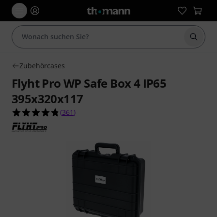
Suche 
Zubehörcases
Flyht Pro WP Safe Box 4 IP65
395x320x117
4.7 von 5 Sternen aus 361 Kundenbewertungen
(
361
)