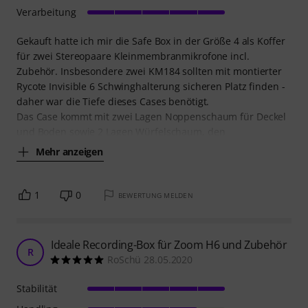
Verarbeitung
Gekauft hatte ich mir die Safe Box in der Größe 4 als Koffer
für zwei Stereopaare Kleinmembranmikrofone incl.
Zubehör. Insbesondere zwei KM184 sollten mit montierter
Rycote Invisible 6 Schwinghalterung sicheren Platz finden -
daher war die Tiefe dieses Cases benötigt.
Das Case kommt mit zwei Lagen Noppenschaum für Deckel
und Boden sowie 2 Lagen Würfelschaum, den
Mehr anzeigen
1
0
BEWERTUNG MELDEN
Ideale Recording-Box für Zoom H6 und Zubehör
R
RoSchü 28.05.2020
Stabilität