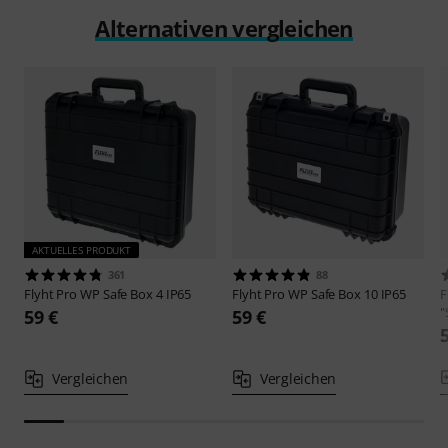
Alternativen vergleichen
AKTUELLES PRODUKT
361
88
Flyht Pro
WP Safe Box 4 IP65
Flyht Pro
WP Safe Box 10 IP65
F
"
59 €
59 €
Vergleichen
Vergleichen