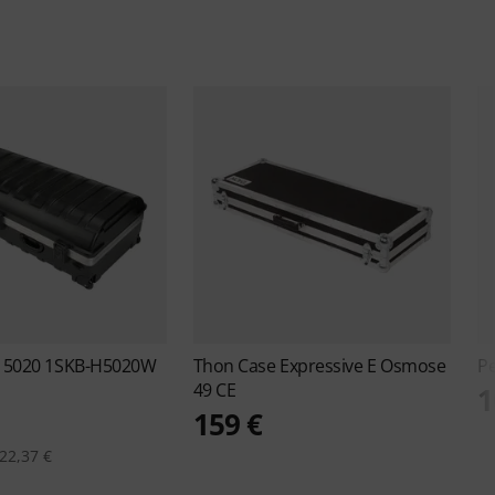
s 5020 1SKB-H5020W
Thon
Case Expressive E Osmose
Pe
49 CE
1
159 €
22,37 €