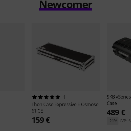
Newcomer
SKB
vSerie
1
Case
Thon
Case Expressive E Osmose
489 €
61 CE
159 €
-21%
UVP: 6