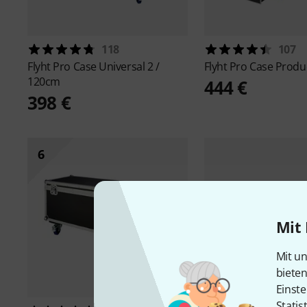
118
107
Flyht Pro
Case Universal 2 /
Flyht Pro
Case Produ
120cm
444 €
398 €
6
Mit 
Mit un
biete
Einste
Statis