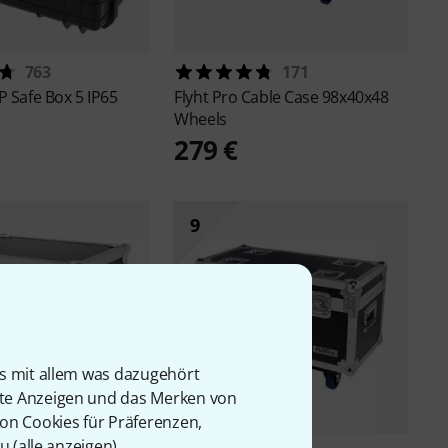
763
171
 Safe Box 5 IP65
Flyht Pro
Cable Case 98x40x48
Wheels
279 €
9
is mit allem was dazugehört
rte Anzeigen und das Merken von
von Cookies für Präferenzen,
u (
alle anzeigen
).