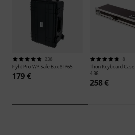
236
8
Flyht Pro
WP Safe Box 8 IP65
Thon
Keyboard Case
4 88
179 €
258 €