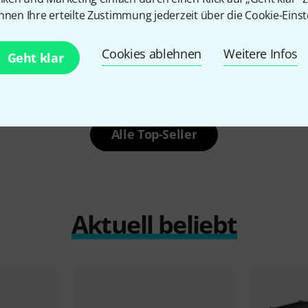
nnen Ihre erteilte Zustimmung jederzeit über die Cookie-Einst
3000 Stück verkauft
Flyht Pro
Ca
99 €
ro
Case Stacking 3 987x353x372mm
Cookies ablehnen
Weitere Infos
139 €
Geht klar
Alle Top-Seller
Aktuell beliebt