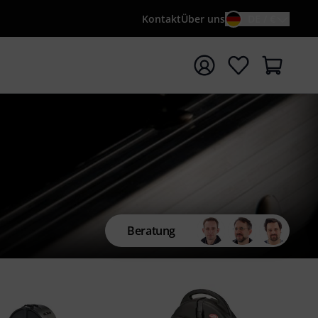
Kontakt
Über uns
DE / €
e mit Suchwort {searchTerm} starten
Beratung