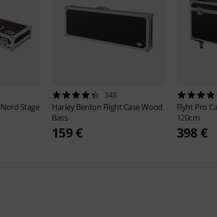
343
 Nord Stage
Harley Benton
Flight Case Wood
Flyht Pro
Ca
Bass
120cm
159 €
398 €