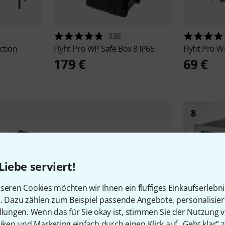
236
ction
Flyht Pro
WP Safe Box 8 IP65
Flyht Pro
WP
179 €
69 €
8
Liebe serviert!
seren Cookies möchten wir Ihnen ein fluffiges Einkaufserlebn
n. Dazu zählen zum Beispiel passende Angebote, personalisie
llungen. Wenn das für Sie okay ist, stimmen Sie der Nutzung 
tiken und Marketing einfach durch einen Klick auf „Geht klar“ z