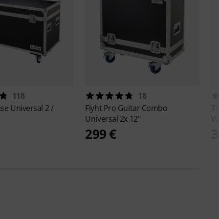
118
18
se Universal 2 /
Flyht Pro
Guitar Combo
T
Universal 2x 12"
W
299 €
3