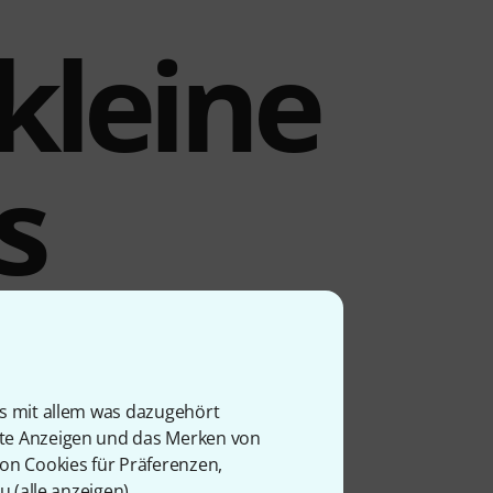
kleine
s
 transportieren. Dieser
ipment effektiv auf Tour
ht ihn so gut wie
is mit allem was dazugehört
rte Anzeigen und das Merken von
 TSA-Schlösser das
von Cookies für Präferenzen,
gn mit Schaumstoffteilen,
u (
alle anzeigen
).