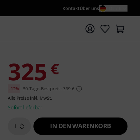
Kontakt
Über uns
DE / €
e mit Suchwort {searchTerm} starten
325
€
-12%
30-Tage-Bestpreis: 369 €
Alle Preise inkl. MwSt.
Sofort lieferbar
IN DEN WARENKORB
1