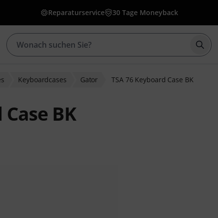
Reparaturservice
30 Tage Moneyback
Such
es
Keyboardcases
Gator
TSA 76 Keyboard Case BK
d Case BK
ewertungen