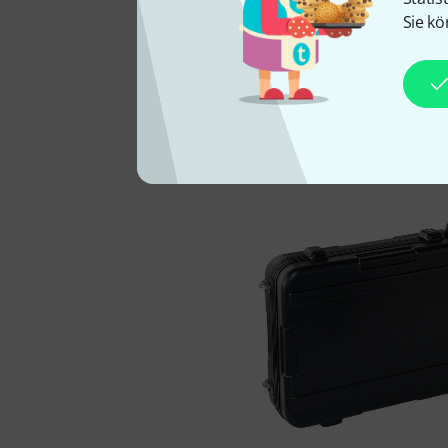
die eine individuelle Ges
Sie kö
kann dieser Koffer bequem
seinen Rollen gestaltet si