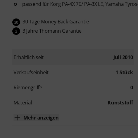
passend für Korg PA-4X 76/ PA-3X LE, Yamaha Tyros
30 Tage Money-Back-Garantie
30
3 Jahre Thomann Garantie
3
Erhältlich seit
Juli 2010
Verkaufseinheit
1 Stück
Riemengriffe
0
Material
Kunststoff
Mehr anzeigen