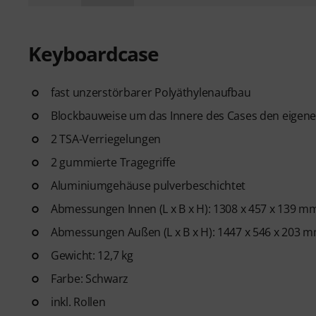
Keyboardcase
fast unzerstörbarer Polyäthylenaufbau
Blockbauweise um das Innere des Cases den eige
2 TSA-Verriegelungen
2 gummierte Tragegriffe
Aluminiumgehäuse pulverbeschichtet
Abmessungen Innen (L x B x H): 1308 x 457 x 139 m
Abmessungen Außen (L x B x H): 1447 x 546 x 203 
Gewicht: 12,7 kg
Farbe: Schwarz
inkl. Rollen