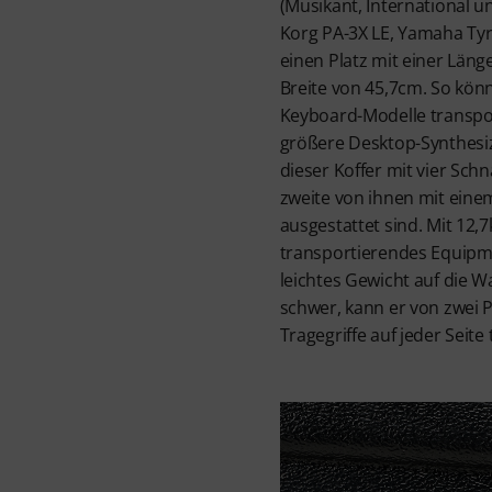
(Musikant, International u
Korg PA-3X LE, Yamaha Tyr
einen Platz mit einer Län
Breite von 45,7cm. So kön
Keyboard-Modelle transpo
größere Desktop-Synthesize
dieser Koffer mit vier Sc
zweite von ihnen mit eine
ausgestattet sind. Mit 12,
transportierendes Equipme
leichtes Gewicht auf die Wa
schwer, kann er von zwei 
Tragegriffe auf jeder Seite