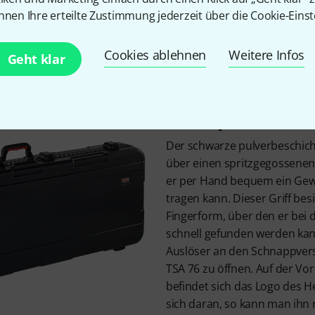
taltung passend zum Keyboard ermöglichen. Über den Komfort-T
nnen Ihre erteilte Zustimmung jederzeit über die Cookie-Einst
 und sicher von einem Veranstaltungsort zum anderen transp
ch der Transport noch komfortabler.
Cookies ablehnen
Weitere Infos
Geht klar
Sicherer und ko
Transport
Der schwarze pulverbeschich
über einen spritzgegossenen 
er per Hand bequem ein Gewi
tragen kann. Dieser Griff besi
Fingerform, über den er bei 
schnell gefunden werden kann
Auslöser an den Schnappver
TSA 76 zu öffnen. Auf der Vor
befindet sich das Logo des He
sich daran, so kann man ihn 