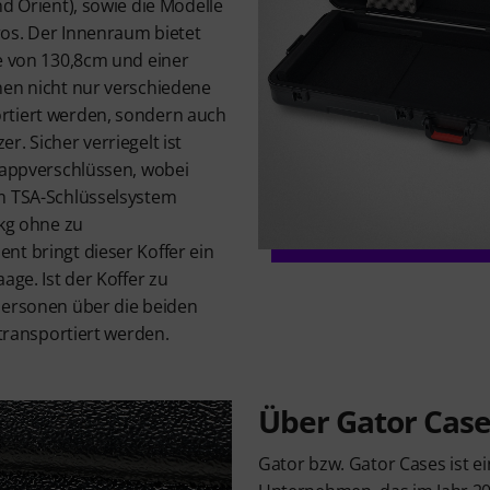
nd Orient), sowie die Modelle
os. Der Innenraum bietet
ge von 130,8cm und einer
nen nicht nur verschiedene
rtiert werden, sondern auch
r. Sicher verriegelt ist
hnappverschlüssen, wobei
m TSA-Schlüsselsystem
7kg ohne zu
nt bringt dieser Koffer ein
age. Ist der Koffer zu
Personen über die beiden
 transportiert werden.
Über Gator Case
Gator bzw. Gator Cases ist e