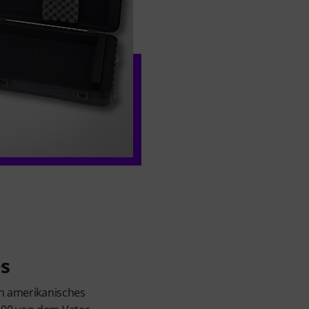
s
in amerikanisches