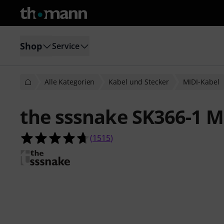
Shop
Service
Alle Kategorien
Kabel und Stecker
MIDI-Kabel
the sssnake SK366-1 M
4.7 von 5 Sternen aus 1515 Kunde
(
1515
)