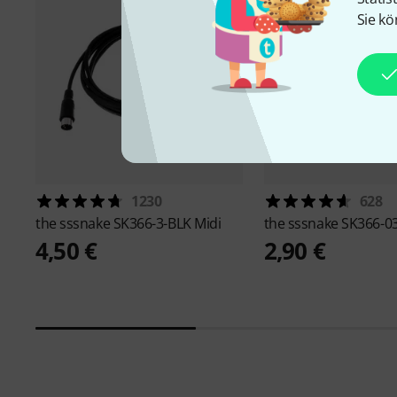
Sie kö
1230
628
the sssnake
SK366-3-BLK Midi
the sssnake
SK366-03
4,50 €
2,90 €