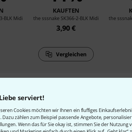
N
KAUFTEN
3-BLK Midi
the sssnake SK366-2-BLK Midi
the sssna
3,90 €
Vergleichen
Liebe serviert!
Zubehör & passende Artike
seren Cookies möchten wir Ihnen ein fluffiges Einkaufserlebn
n. Dazu zählen zum Beispiel passende Angebote, personalisie
llungen. Wenn das für Sie okay ist, stimmen Sie der Nutzung 
tiken und Marketing einfach durch einen Klick auf „Geht klar“ z