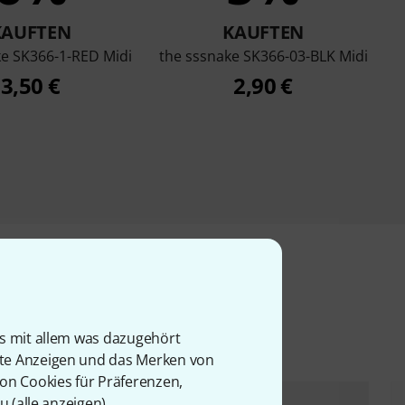
KAUFTEN
KAUFTEN
ke SK366-1-RED Midi
the sssnake SK366-03-BLK Midi
3,50 €
2,90 €
l
is mit allem was dazugehört
rte Anzeigen und das Merken von
von Cookies für Präferenzen,
u (
alle anzeigen
).