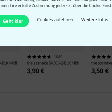
nnen Ihre erteilte Zustimmung jederzeit über die Cookie-Einst
Cookies ablehnen
Weitere Infos
Geht klar
1049
-BLK Midi
the sssnake
SK366-2-BLK Midi
the sssnak
3,90 €
3,50 €