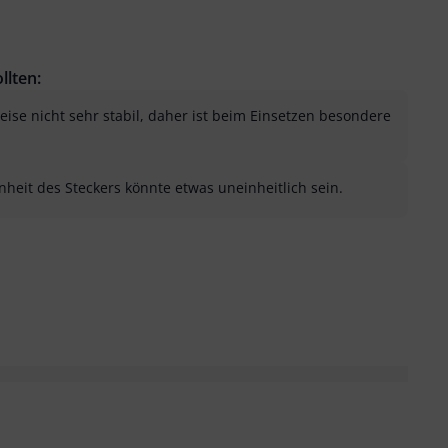
llten:
eise nicht sehr stabil, daher ist beim Einsetzen besondere
heit des Steckers könnte etwas uneinheitlich sein.
sung als hilfreich
menfassung als nicht hilfreich