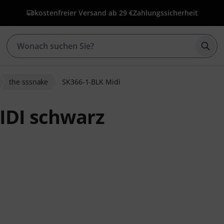
kostenfreier Versand ab 29 €
Zahlungssicherheit
Such
the sssnake
SK366-1-BLK Midi
IDI schwarz
nbewertungen