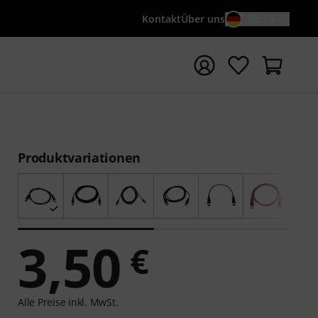
Kontakt
Über uns
DE / €
e mit Suchwort {searchTerm} starten
Produktvariationen
3,50
€
Alle Preise inkl. MwSt.