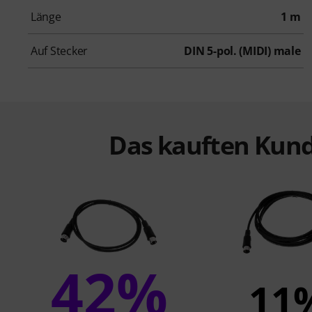
Länge
1 m
Auf Stecker
DIN 5-pol. (MIDI) male
Das kauften Kund
42%
11