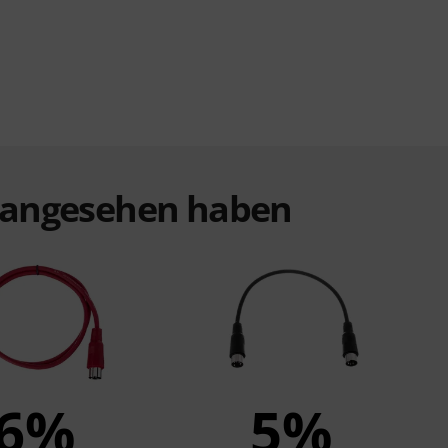
t angesehen haben
6%
5%