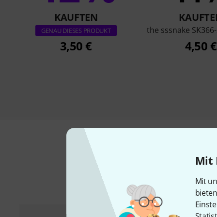
KAUFTEN
KAUFTE
the sssnake SK366-
GENAU DIESES PRODUKT
3,50 €
4,50 €
Mit 
Mit un
biete
Einste
Statis