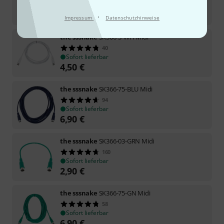
Sofort lieferbar
4,99
€
·
Impressum
Datenschutzhinweise
the sssnake
SK366-3-WH Midi
40
Sofort lieferbar
4,50
€
the sssnake
SK366-75-BLU Midi
94
Sofort lieferbar
6,90
€
the sssnake
SK366-03-GRN Midi
160
Sofort lieferbar
2,90
€
the sssnake
SK366-75-GN Midi
58
Sofort lieferbar
6,90
€