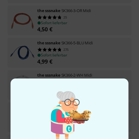
the sssnake
SK366-3-OR Midi
25
Sofort lieferbar
4,50
€
the sssnake
SK366-5-BLU Midi
275
Sofort lieferbar
4,99
€
the sssnake
SK366-2-WH Midi
69
Sofort lieferbar
3,90
€
the sssnake
SK366-75-RED Midi
126
Sofort lieferbar
6,90
€