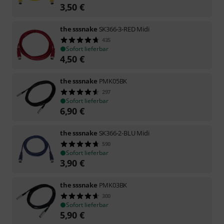
3,50
€
the sssnake
SK366-3-RED Midi
435
Sofort lieferbar
4,50
€
the sssnake
PMK05BK
297
Sofort lieferbar
6,90
€
the sssnake
SK366-2-BLU Midi
590
Sofort lieferbar
3,90
€
the sssnake
PMK03BK
300
Sofort lieferbar
5,90
€