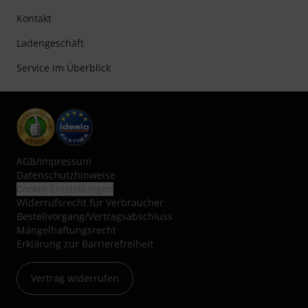
Kontakt
Ladengeschäft
Service im Überblick
AGB
/
Impressum
Datenschutzhinweise
Cookie-Einstellungen
Widerrufsrecht für Verbraucher
Bestellvorgang/Vertragsabschluss
Mängelhaftungsrecht
Erklärung zur Barrierefreiheit
Vertrag widerrufen