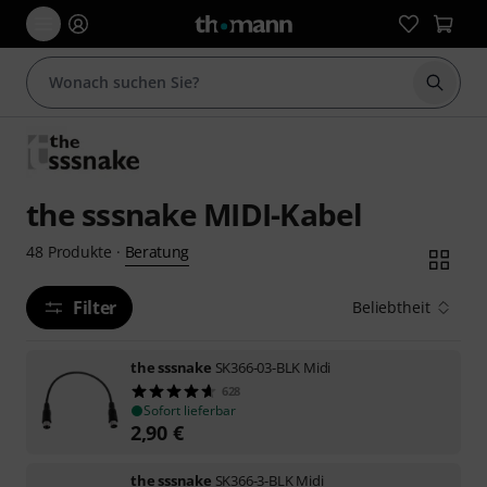
Suche 
the sssnake MIDI-Kabel
Beratung
48
Produkte
·
Filter
Beliebtheit
the sssnake
SK366-03-BLK Midi
628
Sofort lieferbar
2,90
€
the sssnake
SK366-3-BLK Midi