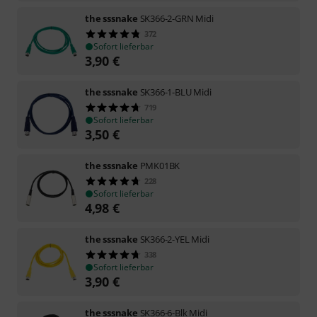
the sssnake
SK366-2-GRN Midi
372
Sofort lieferbar
3,90
€
the sssnake
SK366-1-BLU Midi
719
Sofort lieferbar
3,50
€
the sssnake
PMK01BK
228
Sofort lieferbar
4,98
€
the sssnake
SK366-2-YEL Midi
338
Sofort lieferbar
3,90
€
the sssnake
SK366-6-Blk Midi