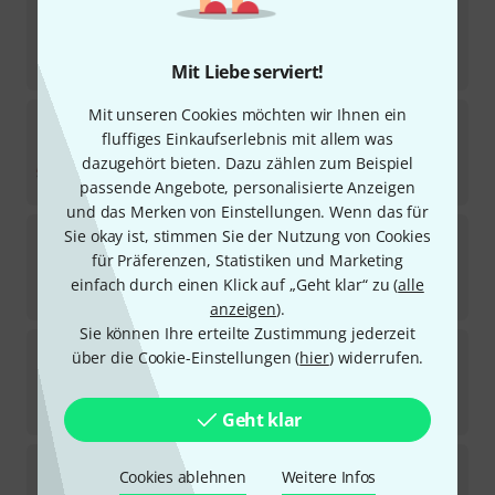
the sssnake
SK366-5-YEL MIDI
37
Sofort lieferbar
4,99
€
Mit Liebe serviert!
Mit unseren Cookies möchten wir Ihnen ein
the sssnake
SK366-1-OR Midi
fluffiges Einkaufserlebnis mit allem was
52
Sofort lieferbar
dazugehört bieten. Dazu zählen zum Beispiel
3,50
€
passende Angebote, personalisierte Anzeigen
und das Merken von Einstellungen. Wenn das für
the sssnake
SK366-03-YEL Midi
Sie okay ist, stimmen Sie der Nutzung von Cookies
194
für Präferenzen, Statistiken und Marketing
Sofort lieferbar
einfach durch einen Klick auf „Geht klar“ zu (
alle
2,90
€
anzeigen
).
Sie können Ihre erteilte Zustimmung jederzeit
the sssnake
SK366-5-WH Midi
über die Cookie-Einstellungen (
hier
) widerrufen.
25
Sofort lieferbar
4,90
€
Geht klar
the sssnake
SK366-5-GRN Midi
Cookies ablehnen
Weitere Infos
160