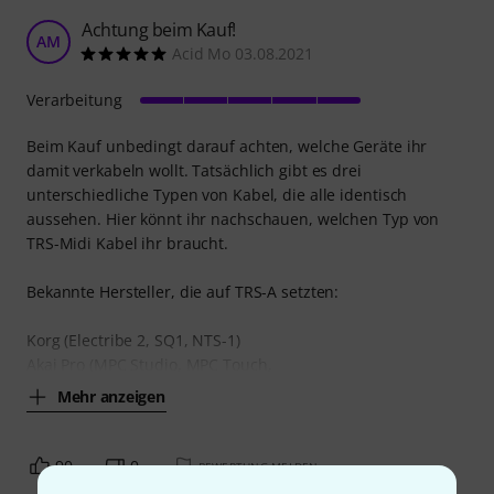
Achtung beim Kauf!
AM
Acid Mo 03.08.2021
Verarbeitung
Beim Kauf unbedingt darauf achten, welche Geräte ihr
damit verkabeln wollt. Tatsächlich gibt es drei
unterschiedliche Typen von Kabel, die alle identisch
aussehen. Hier könnt ihr nachschauen, welchen Typ von
TRS-Midi Kabel ihr braucht.
Bekannte Hersteller, die auf TRS-A setzten:
Korg (Electribe 2, SQ1, NTS-1)
Akai Pro (MPC Studio, MPC Touch,
Mehr anzeigen
90
0
BEWERTUNG MELDEN