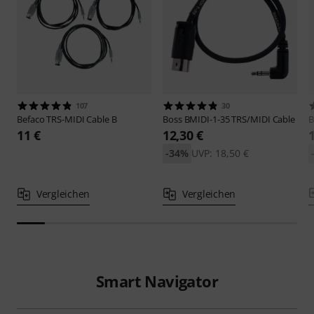
107
30
Befaco
TRS-MIDI Cable B
Boss
BMIDI-1-35 TRS/MIDI Cable
B
11 €
12,30 €
-34%
UVP: 18,50 €
Vergleichen
Vergleichen
Smart Navigator