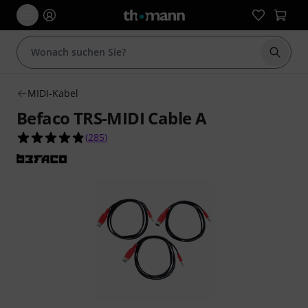
Suche 
MIDI-Kabel
Befaco TRS-MIDI Cable A
4.8 von 5 Sternen aus 285 Kundenbewertungen
(
285
)