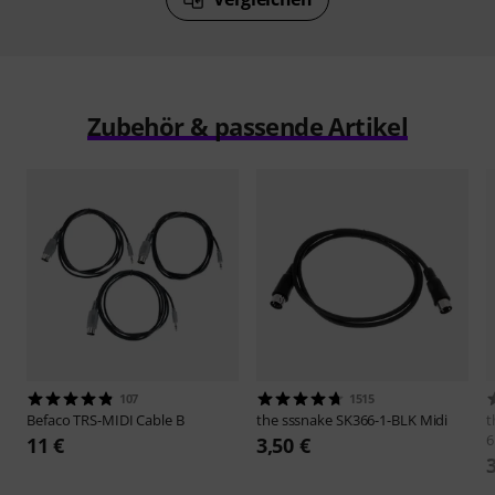
Zubehör & passende Artikel
107
1515
Befaco
TRS-MIDI Cable B
the sssnake
SK366-1-BLK Midi
t
6
11 €
3,50 €