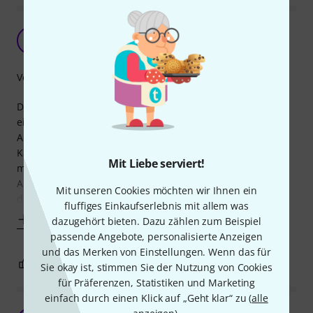
Ein Kabel statt Midi-Kabel und Adapter
D
Datenbrei 01.06.2023
Verarbeitung
Diese Verbindungskabel vom Typ A sind wunderbar. Statt
ein normales 5-poliges MIDI-Kabel zusammen mit einem
Adapter zu verwenden, kann man mit diesem speziellen
Kabel MIDI-Geräte mit einem Mini-Klinkenanschluss direkt
Mit Liebe serviert!
mit einem 5-poligen Standard-MIDI-Anschluss verbinden.
Aufpassen, es gibt dabei den Typ A, hier rotes Kabel, und
Mit unseren Cookies möchten wir Ihnen ein
den Typ B, graues Kabel, weil sich die
fluffiges Einkaufserlebnis mit allem was
Mehr anzeigen
dazugehört bieten. Dazu zählen zum Beispiel
passende Angebote, personalisierte Anzeigen
und das Merken von Einstellungen. Wenn das für
4
1
BEWERTUNG MELDEN
Sie okay ist, stimmen Sie der Nutzung von Cookies
für Präferenzen, Statistiken und Marketing
einfach durch einen Klick auf „Geht klar“ zu (
alle