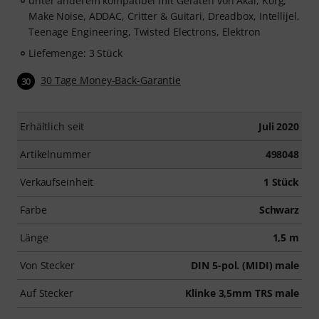
unter anderem kompatibel mit Geräten von Akai, Korg,
Make Noise, ADDAC, Critter & Guitari, Dreadbox, Intellijel,
Teenage Engineering, Twisted Electrons, Elektron
Liefemenge: 3 Stück
30 Tage Money-Back-Garantie
30
Erhältlich seit
Juli 2020
Artikelnummer
498048
Verkaufseinheit
1 Stück
Farbe
Schwarz
Länge
1,5 m
Von Stecker
DIN 5-pol. (MIDI) male
Auf Stecker
Klinke 3,5mm TRS male