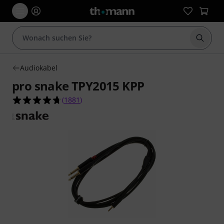
Suche 
Audiokabel
pro snake TPY2015 KPP
4.7 von 5 Sternen aus 1881 Kundenbewertunge
(
1881
)