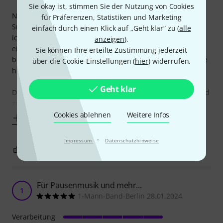
Sie okay ist, stimmen Sie der Nutzung von Cookies
Nachdem ich vor einiger Zeit mal ein Cinchkabel von The
für Präferenzen, Statistiken und Marketing
Snake gekauft habe, das mich nicht begeistert hat. So war
einfach durch einen Klick auf „Geht klar“ zu (
alle
ich beim erneuten Kauf erstmal vorsichtig und habe
anzeigen
).
eigentlich blaue Y-Kabel eines Konkurrenzunternehmens
Sie können Ihre erteilte Zustimmung jederzeit
bevorzugt und nur das Pro Snake gekauft, da ich eh gerade
über die Cookie-Einstellungen (
hier
) widerrufen.
hier bestellt habe.
Geht klar
Die Pro bei den Snake-Kabeln scheint aber den Unterschied
zu
Cookies ablehnen
Weitere Infos
Mehr anzeigen
·
Impressum
Datenschutzhinweise
3
1
BEWERTUNG MELDEN
Für Pausenmusik und mehr...
1
1-Mann-Band-Berlin 28.01.2024
Verarbeitung