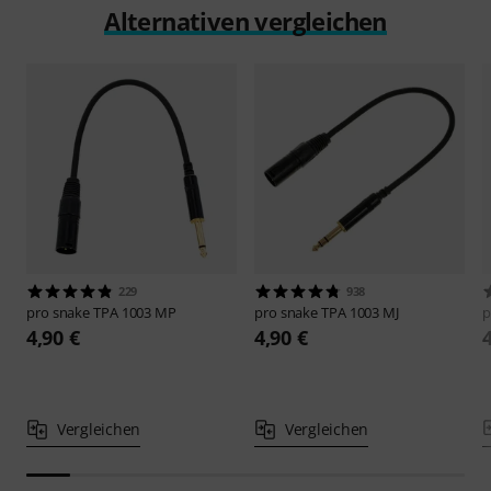
Alternativen vergleichen
229
938
pro snake
TPA 1003 MP
pro snake
TPA 1003 MJ
p
4,90 €
4,90 €
Vergleichen
Vergleichen