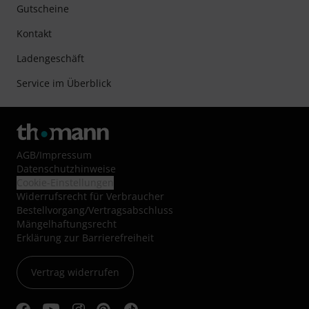
Gutscheine
Kontakt
Ladengeschäft
Service im Überblick
AGB
/
Impressum
Datenschutzhinweise
Cookie-Einstellungen
Widerrufsrecht für Verbraucher
Bestellvorgang/Vertragsabschluss
Mängelhaftungsrecht
Erklärung zur Barrierefreiheit
Vertrag widerrufen