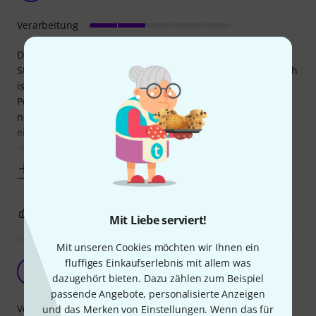
Verarbeitung
Das Kabel macht den Schein richtig gut zu sein: vergoldete
Stecker, guter Look. Dem ist aber nicht so. Das Kabel an sich
ist sehr unflexibel, bleibt immer in der starren Knick-
Position wie es beim Kauf verpackt war und lässt sich nur
noch zusammenfalten, nicht wickeln. Bei mir gab es nach
einigen Einsätzen bereits einen Wackelkontakt. Stecker
aufgeschraubt und erstmal
Mehr anzeigen
11
3
BEWERTUNG MELDEN
Mit Liebe serviert!
Mit unseren Cookies möchten wir Ihnen ein
fluffiges Einkaufserlebnis mit allem was
Verbesserung
S
dazugehört bieten. Dazu zählen zum Beispiel
StephanK 20.10.2009
passende Angebote, personalisierte Anzeigen
Verarbeitung
und das Merken von Einstellungen. Wenn das für