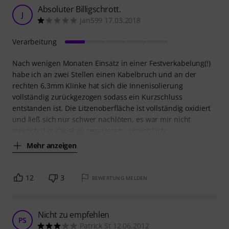
Absoluter Billigschrott.
J
Jan599 17.03.2018
Verarbeitung
Nach wenigen Monaten Einsatz in einer Festverkabelung(!)
habe ich an zwei Stellen einen Kabelbruch und an der
rechten 6,3mm Klinke hat sich die Innenisolierung
vollständig zurückgezogen sodass ein Kurzschluss
entstanden ist. Die Litzenoberfläche ist vollständig oxidiert
und ließ sich nur schwer nachlöten, es war mir nicht
möglich das Kabel zu reparieren - obwohl ich
Mehr anzeigen
12
3
BEWERTUNG MELDEN
Nicht zu empfehlen
PS
Patrick St 12.06.2012