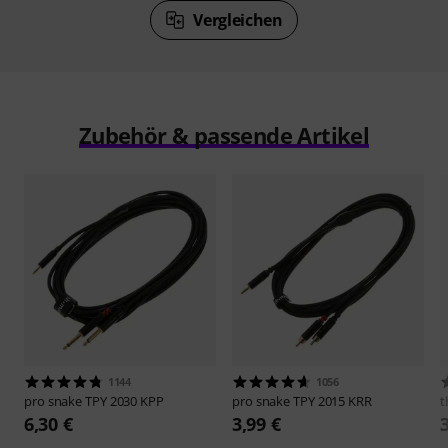
Vergleichen
Zubehör & passende Artikel
1144
1056
pro snake
TPY 2030 KPP
pro snake
TPY 2015 KRR
t
6,30 €
3,99 €