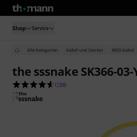
Shop
Service
Alle Kategorien
Kabel und Stecker
MIDI-Kabel
the sssnake SK366-03-
4.6 von 5 Sternen aus 194 Kunden
(
194
)