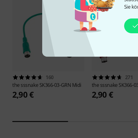
Sie kö
160
271
the sssnake
SK366-03-GRN Midi
the sssnake
SK366-03
2,90 €
2,90 €