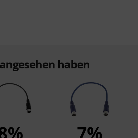
t angesehen haben
8%
7%