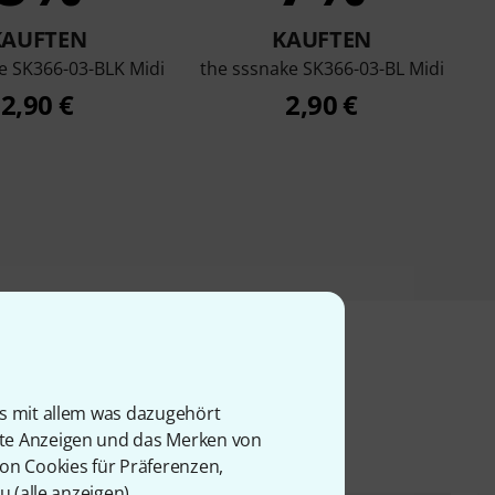
KAUFTEN
KAUFTEN
e SK366-03-BLK Midi
the sssnake SK366-03-BL Midi
2,90 €
2,90 €
l
is mit allem was dazugehört
rte Anzeigen und das Merken von
von Cookies für Präferenzen,
u (
alle anzeigen
).