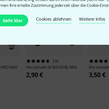
nnen Ihre erteilte Zustimmung jederzeit über die Cookie-Einst
Cookies ablehnen
Weitere Infos
Geht klar
256
-RED Midi
the sssnake
SK366-03-BL Midi
the sssnak
2,90 €
3,50 €