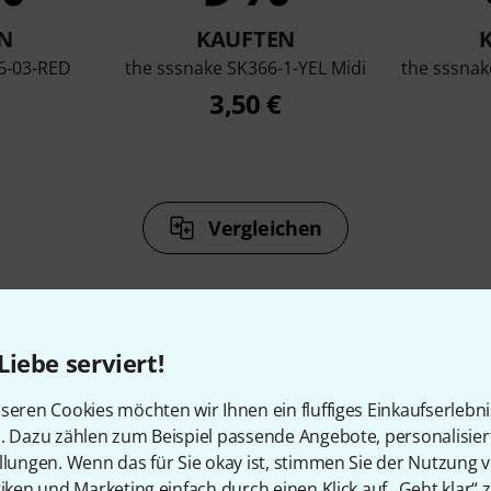
N
KAUFTEN
6-03-RED
the sssnake SK366-1-YEL Midi
the sssnak
3,50 €
Vergleichen
Liebe serviert!
Zubehör & passende Artike
seren Cookies möchten wir Ihnen ein fluffiges Einkaufserlebn
n. Dazu zählen zum Beispiel passende Angebote, personalisie
llungen. Wenn das für Sie okay ist, stimmen Sie der Nutzung 
tiken und Marketing einfach durch einen Klick auf „Geht klar“ z