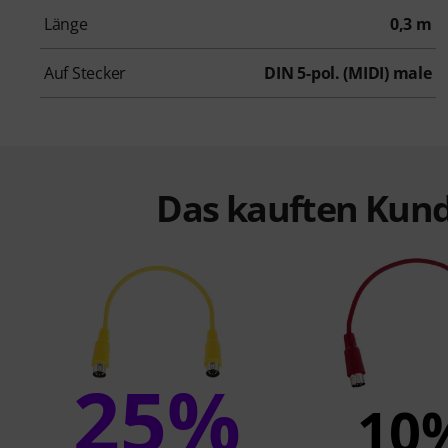
Länge
0,3 m
Auf Stecker
DIN 5-pol. (MIDI) male
Das kauften Kund
25%
10