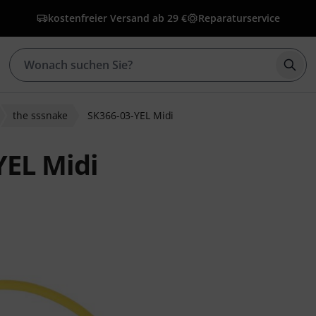
kostenfreier Versand ab 29 €
Reparaturservice
Such
the sssnake
SK366-03-YEL Midi
YEL Midi
bewertungen