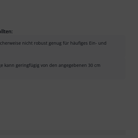
llten:
cherweise nicht robust genug für häufiges Ein- und
nge kann geringfügig von den angegebenen 30 cm
sung als hilfreich
menfassung als nicht hilfreich