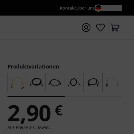
Kontakt
Über uns
DE / €
e mit Suchwort {searchTerm} starten
Produktvariationen
2,90
€
Alle Preise inkl. MwSt.