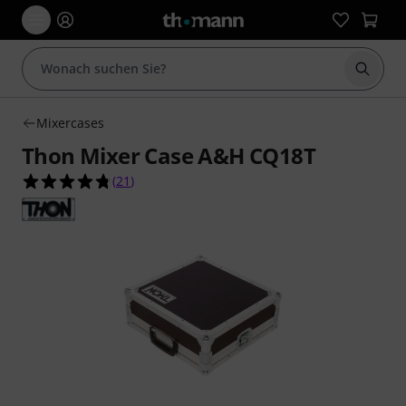
Suche 
Mixercases
Thon Mixer Case A&H CQ18T
4.8 von 5 Sternen aus 21 Kundenbewertungen
(
21
)