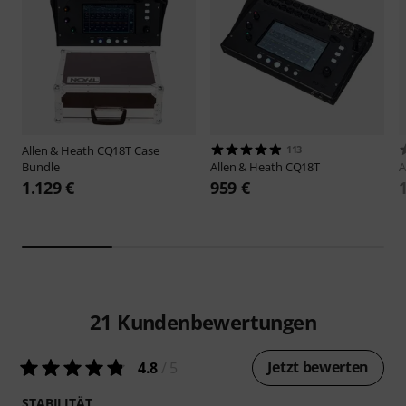
Allen & Heath
CQ18T Case
113
Bundle
Allen & Heath
CQ18T
A
1.129 €
959 €
21
Kundenbewertungen
Jetzt bewerten
4.8
/ 5
STABILITÄT