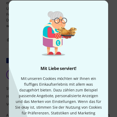
eine Lüftungsschale eingebaut, damit der Lüfter an der
Unterseite des Pultes bei Einsätzen im Sommer genug
Frischluft abbekommt.
Der Innenausbau ist allerdings anders, als auf den Fotos,
was mMn allerdings nicht schlechter, sondern besser ist.
0
0
BEWERTUNG MELDEN
Original zeigen
Mit Liebe serviert!
Gutes Flycase
E
Este.vga 11.12.2024
Mit unseren Cookies möchten wir Ihnen ein
fluffiges Einkaufserlebnis mit allem was
Stabilität
dazugehört bieten. Dazu zählen zum Beispiel
passende Angebote, personalisierte Anzeigen
Handling
und das Merken von Einstellungen. Wenn das für
Verarbeitung
Sie okay ist, stimmen Sie der Nutzung von Cookies
für Präferenzen, Statistiken und Marketing
Auf das Produkt abgestimmtes Flycase. Ich empfehle diesen