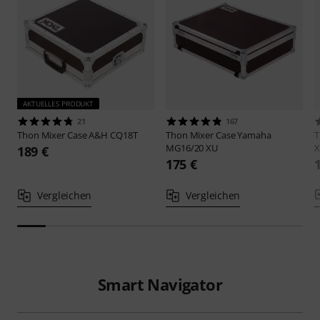
AKTUELLES PRODUKT
21
167
Thon
Mixer Case A&H CQ18T
Thon
Mixer Case Yamaha
MG16/20 XU
X
189 €
175 €
Vergleichen
Vergleichen
Smart Navigator