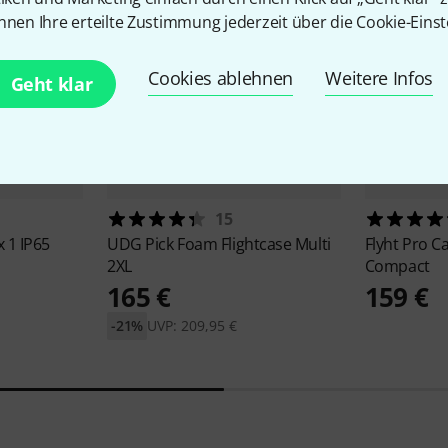
nnen Ihre erteilte Zustimmung jederzeit über die Cookie-Einst
Cookies ablehnen
Weitere Infos
Geht klar
15
 1 IP65
UDG
Pick Foam Flightcase Multi
Flyht Pro
Ca
2XL
Compact
165 €
159 €
-21%
UVP: 209,95 €