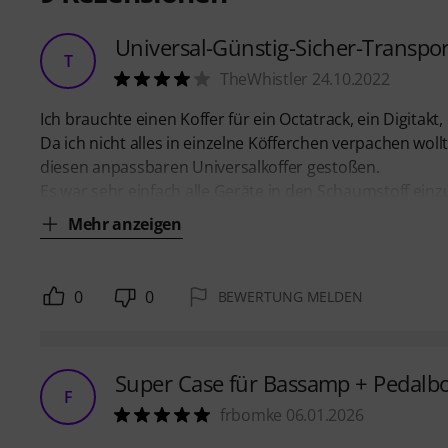
Universal-Günstig-Sicher-Transpor
T
TheWhistler 24.10.2022
Ich brauchte einen Koffer für ein Octatrack, ein Digitakt,
Da ich nicht alles in einzelne Köfferchen verpachen woll
diesen anpassbaren Universalkoffer gestoßen.
Es war sehr einfach alle Geräte in den Schaumstoff ein
Mehr anzeigen
0
0
BEWERTUNG MELDEN
Super Case für Bassamp + Pedalb
F
frbomke 06.01.2026