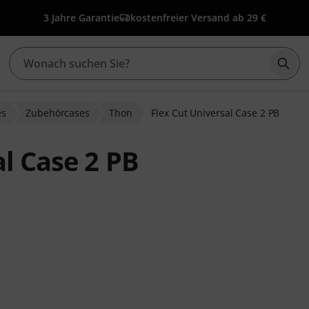
3 Jahre Garantie
kostenfreier Versand ab 29 €
Such
es
Zubehörcases
Thon
Flex Cut Universal Case 2 PB
l Case 2 PB
ewertungen