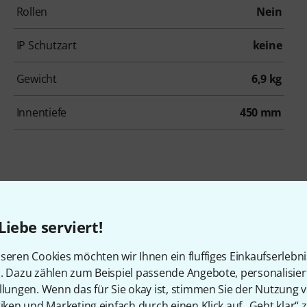
Rollen
Nein
IP Schutzart
keine
Gewicht
6,9 kg
Innentiefe
450 mm
Liebe serviert!
Zubehör & passende Artike
seren Cookies möchten wir Ihnen ein fluffiges Einkaufserlebn
n. Dazu zählen zum Beispiel passende Angebote, personalisie
llungen. Wenn das für Sie okay ist, stimmen Sie der Nutzung 
tiken und Marketing einfach durch einen Klick auf „Geht klar“ z