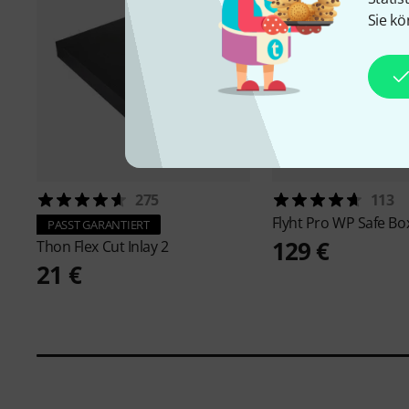
Sie kö
275
113
Flyht Pro
WP Safe Box
PASST GARANTIERT
129 €
Thon
Flex Cut Inlay 2
21 €