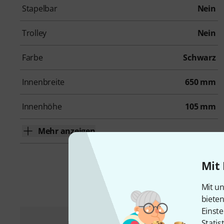
Stapelbar
Nein
Trolley
Nein
Farbe
Schwarz
Innenbreite
650 mm
Innenhöhe
105 mm
Mehr anzeigen
Mit 
Mit un
biete
Einste
Statis