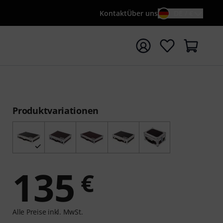
Kontakt
Über uns
DE / €
e mit Suchwort {searchTerm} starten
Produktvariationen
135
€
Alle Preise inkl. MwSt.