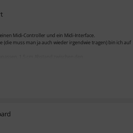
t
 einen Midi-Controller und ein Midi-Interface.
te (die muss man ja auch wieder irgendwie tragen) bin ich auf
zupassen. 1,5 cm Abstand zwischen den
oard