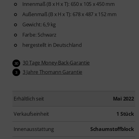
Innenmaß (B x H x T): 650 x 105 x 450 mm
Außenmaß (B x H x T): 678 x 487 x 152 mm
Gewicht: 6,9 kg
Farbe: Schwarz
hergestellt in Deutschland
30 Tage Money-Back-Garantie
30
3 Jahre Thomann Garantie
3
Erhältlich seit
Mai 2022
Verkaufseinheit
1 Stück
Innenausstattung
Schaumstoffblock