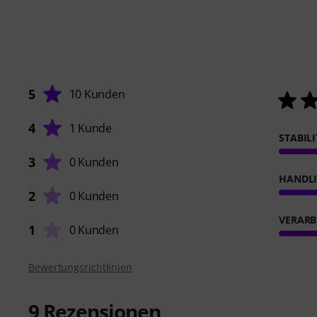
5
10 Kunden
4
1 Kunde
STABIL
3
0 Kunden
HANDL
2
0 Kunden
VERARB
1
0 Kunden
Bewertungsrichtlinien
9
Rezensionen