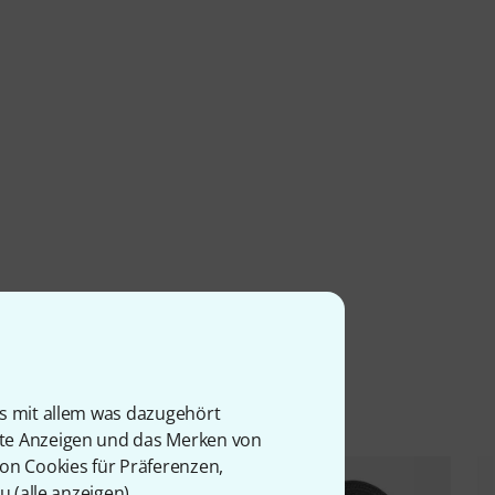
l
is mit allem was dazugehört
rte Anzeigen und das Merken von
von Cookies für Präferenzen,
u (
alle anzeigen
).