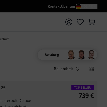
Kontakt
Über uns
DE / €
e mit Suchwort {searchTerm} starten
bedarf
Beratung
Beliebtheit
 25
TOP-SELLER
739
€
esterpult Deluxe
rz beschichtet