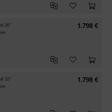
1.798
€
al 26"
uke
1.798
€
al 32"
uke