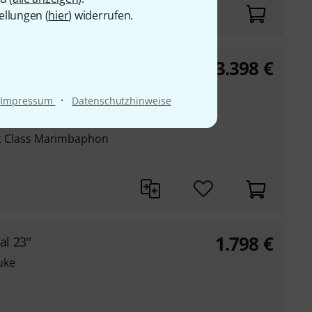
ellungen (
hier
) widerrufen.
3.398
€
amaha YM-5100
·
Impressum
Datenschutzhinweise
ofi Truhe Yamaha YM-
G
irst Class Marimbaphon
1.798
€
al 23"
uke