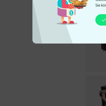
Sie kö