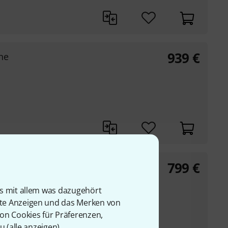
939
€
ne
799
€
000
is mit allem was dazugehört
3 und VA=442
rte Anzeigen und das Merken von
von Cookies für Präferenzen,
u (
alle anzeigen
).