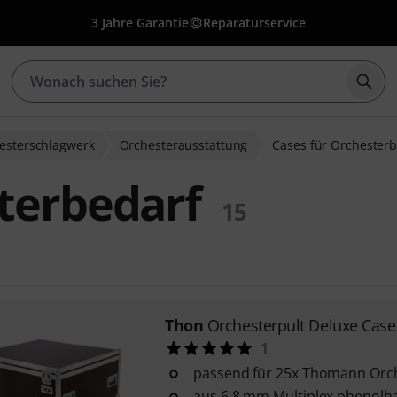
3 Jahre Garantie
Reparaturservice
Such
esterschlagwerk
Orchesterausstattung
Cases für Orchester
terbedarf
15
Thon
Orchesterpult Deluxe Case
1
passend für 25x Thomann Orch
aus 6,8 mm Multiplex phenolha