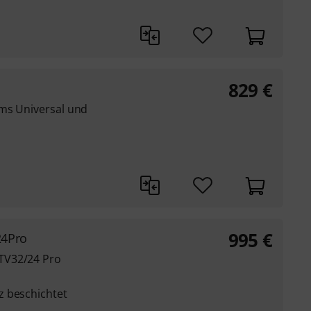
829
€
ms Universal und
995
€
24Pro
TV32/24 Pro
z beschichtet