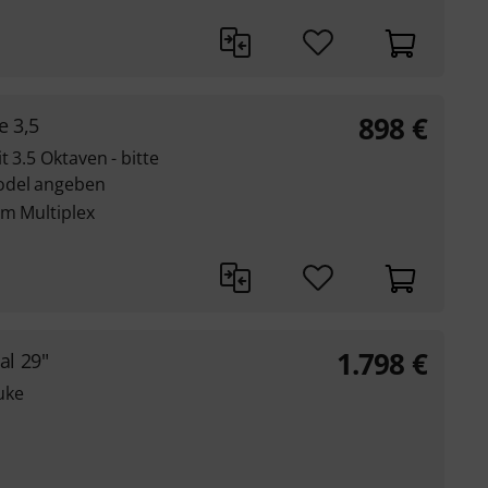
898
€
e 3,5
t 3.5 Oktaven - bitte
odel angeben
mm Multiplex
1.798
€
al 29"
uke