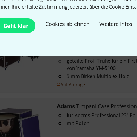
nnen Ihre erteilte Zustimmung jederzeit über die Cookie-Einst
Auf Anfrage
Cookies ablehnen
Weitere Infos
Geht klar
Thon
Marimba Case YM5100A
bestehend aus Profi Truhe Y
Marimba Basiscase RG und Pr
5100 Marimba Resonatoren R
geteilte Profi Truhe für ein F
von Yamaha YM-5100
9 mm Birken Multiplex Holz
Auf Anfrage
Adams
Timpani Case Profession
für Adams Professional 23" Pa
mit Rollen