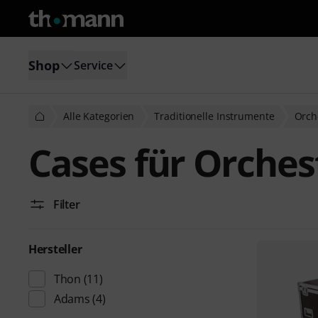
Shop
Service
Alle Kategorien
Traditionelle Instrumente
Orch
Cases für Orches
Filter
Hersteller
Thon
(11)
Adams
(4)