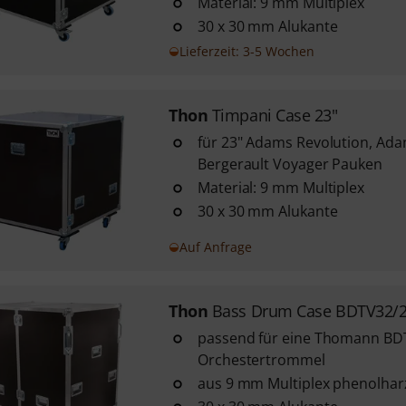
Material: 9 mm Multiplex
30 x 30 mm Alukante
Lieferzeit: 3-5 Wochen
Thon
Timpani Case 23"
für 23" Adams Revolution, Ada
Bergerault Voyager Pauken
Material: 9 mm Multiplex
30 x 30 mm Alukante
Auf Anfrage
Thon
Bass Drum Case BDTV32/
passend für eine Thomann BD
Orchestertrommel
aus 9 mm Multiplex phenolhar