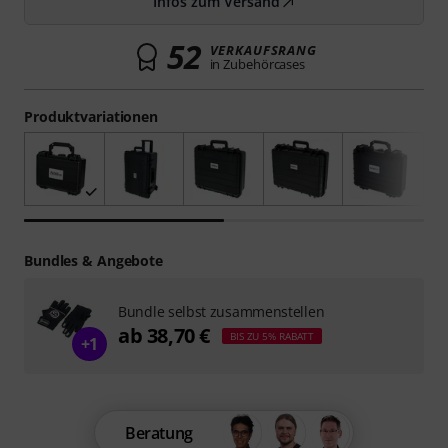
Infos zum Versand
52
VERKAUFSRANG
in Zubehörcases
Produktvariationen
Bundles & Angebote
Bundle selbst zusammenstellen
ab 38,70 €
BIS ZU 5% RABATT
+1
Beratung