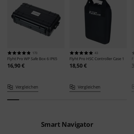
173
43
Flyht Pro
WP Safe Box 6 IP65
Flyht Pro
HSC Controller Case 1
F
16,90 €
18,50 €
Vergleichen
Vergleichen
Smart Navigator