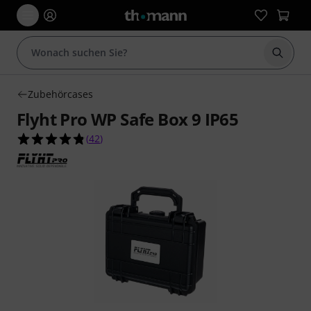
Suche 
Zubehörcases
Flyht Pro WP Safe Box 9 IP65
4.8 von 5 Sternen aus 42 Kundenbewertungen
(
42
)