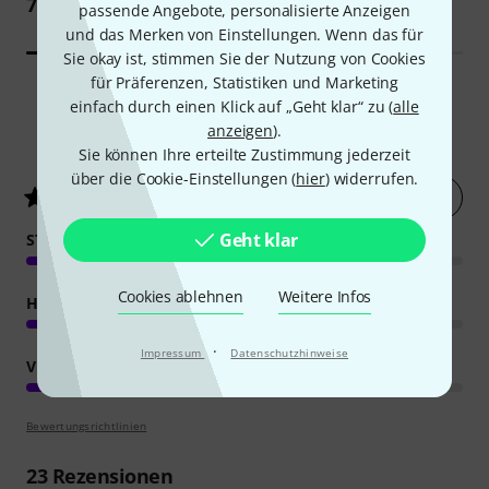
7,70 €
passende Angebote, personalisierte Anzeigen
und das Merken von Einstellungen. Wenn das für
Sie okay ist, stimmen Sie der Nutzung von Cookies
für Präferenzen, Statistiken und Marketing
einfach durch einen Klick auf „Geht klar“ zu (
alle
anzeigen
).
42
Kundenbewertungen
Sie können Ihre erteilte Zustimmung jederzeit
über die Cookie-Einstellungen (
hier
) widerrufen.
Jetzt bewerten
4.8
/ 5
Geht klar
STABILITÄT
Cookies ablehnen
Weitere Infos
HANDLING
·
Impressum
Datenschutzhinweise
VERARBEITUNG
Bewertungsrichtlinien
23
Rezensionen