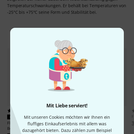
Temperaturschwankungen. Er behält bei Temperaturen von
-25°C bis +75°C seine Form und Stabilität bei.
Zubehör & passende Artikel
Mit Liebe serviert!
3
173
Flyht Pro
WP Safe Box 6 IP65
F
Mit unseren Cookies möchten wir Ihnen ein
PASST GARANTIERT
16,90 €
Flyht Pro
Foam Inlay WP Safe
fluffiges Einkaufserlebnis mit allem was
Box 9
dazugehört bieten. Dazu zählen zum Beispiel