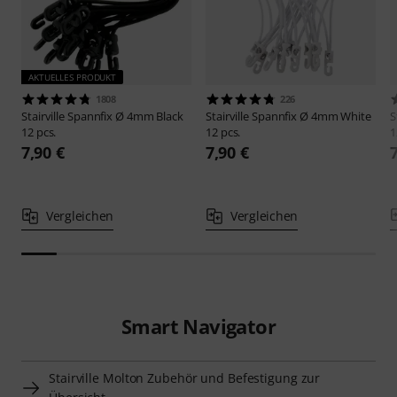
AKTUELLES PRODUKT
1808
226
Stairville
Spannfix Ø 4mm Black
Stairville
Spannfix Ø 4mm White
S
12 pcs.
12 pcs.
1
7,90 €
7,90 €
Vergleichen
Vergleichen
Smart Navigator
Stairville Molton Zubehör und Befestigung zur