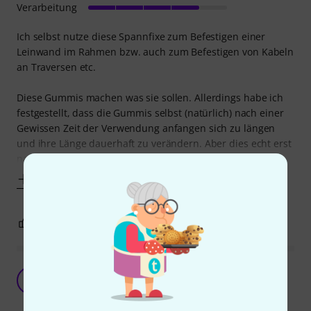
Verarbeitung
Ich selbst nutze diese Spannfixe zum Befestigen einer
Leinwand im Rahmen bzw. auch zum Befestigen von Kabeln
an Traversen etc.
Diese Gummis machen was sie sollen. Allerdings habe ich
festgestellt, dass die Gummis selbst (natürlich) nach einer
Gewissen Zeit der Verwendung anfangen sich zu längen
und ihre Länge dauerhaft zu verändern. Aber dies echt erst
nach
Mehr anzeigen
3
0
BEWERTUNG MELDEN
Der Allzweck-Gummi
C
Christoph1929 11.05.2021