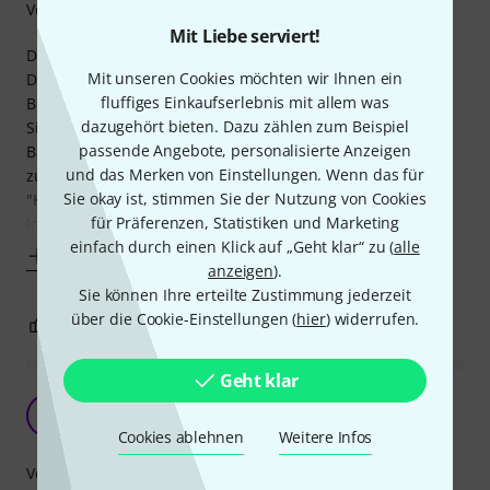
Verarbeitung
Mit Liebe serviert!
Das gibt es nicht viel zu sagen...
Mit unseren Cookies möchten wir Ihnen ein
Die Spannfix sind neben Gaffa die Allzweckwaffe im
fluffiges Einkaufserlebnis mit allem was
Betrieb.... Als öhologischer Ersatz für Kabelbinder taugen
dazugehört bieten. Dazu zählen zum Beispiel
Sie für eine Vielzahl von Einsatzzwecken. Ob man ein
passende Angebote, personalisierte Anzeigen
Banner aufhängen will, den Molton befestigen, die Kabel
und das Merken von Einstellungen. Wenn das für
zusammenbinden oder auch einfach nur einen
Sie okay ist, stimmen Sie der Nutzung von Cookies
"Kleiderhaken" benötigt...
für Präferenzen, Statistiken und Marketing
Ideal in Kombination mit den Hold-On
einfach durch einen Klick auf „Geht klar“ zu (
alle
Mehr anzeigen
anzeigen
).
Sie können Ihre erteilte Zustimmung jederzeit
über die Cookie-Einstellungen (
hier
) widerrufen.
2
0
BEWERTUNG MELDEN
Geht klar
Don't leave home without some.
S
Stephan2356 08.01.2021
Cookies ablehnen
Weitere Infos
Verarbeitung