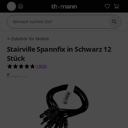
Suche 
Zubehör für Molton
Stairville Spannfix in Schwarz 12
Stück
4.8 von 5 Sternen aus 1808 Kundenbewertunge
(
1808
)