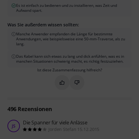
Es ist einfach zu bedienen und zu installieren, was Zeit und
Aufwand spart.
Was Sie außerdem wissen sollten:
Manche Anwender empfanden die Länge für bestimmte
Anwendungen, wie beispielsweise eine 50-mm-Traverse, als zu
lang.
Das Kabel kann sich etwas zu lang und dick anfühlen, was es in
manchen Situationen schwierig macht, es richtig festzuziehen.
Ist diese Zusammenfassung hilfreich?
Markieren Sie diese Zusammenfassung
Markieren Sie diese Zusammen
496
Rezensionen
Die Spanner für viele Anlässe
JS
Jorden Stefan 15.12.2015