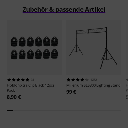
Zubehör & passende Artikel
31
1272
Holdon
Xtra Clip Black 12pcs
Millenium
SLS300 Lighting Stand
H
Pack
P
99 €
8,90 €