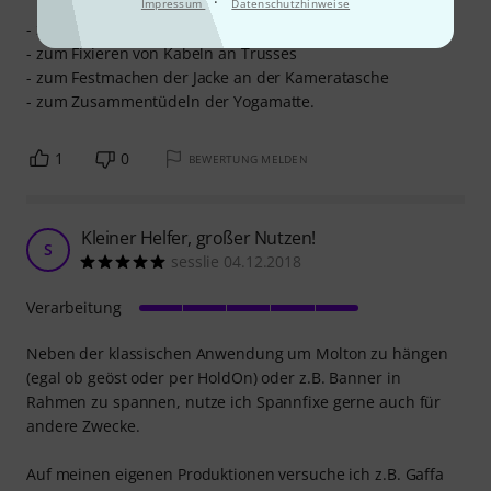
·
Impressum
Datenschutzhinweise
- zum Aufhängen von Plakaten
- zum Fixieren von Kabeln an Trusses
- zum Festmachen der Jacke an der Kameratasche
- zum Zusammentüdeln der Yogamatte.
1
0
BEWERTUNG MELDEN
Kleiner Helfer, großer Nutzen!
S
sesslie 04.12.2018
Verarbeitung
Neben der klassischen Anwendung um Molton zu hängen
(egal ob geöst oder per HoldOn) oder z.B. Banner in
Rahmen zu spannen, nutze ich Spannfixe gerne auch für
andere Zwecke.
Auf meinen eigenen Produktionen versuche ich z.B. Gaffa