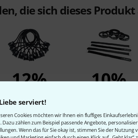
en, die sich dieses Produk
12%
10%
KAUFTEN
KAUFTEN
Liebe serviert!
Daddario PW-ECT-10
Thomann V2030 Black 10 P
11,10 €
7,90 €
seren Cookies möchten wir Ihnen ein fluffiges Einkaufserlebn
n. Dazu zählen zum Beispiel passende Angebote, personalisie
llungen. Wenn das für Sie okay ist, stimmen Sie der Nutzung 
tiken und Marketing einfach durch einen Klick auf „Geht klar“ z