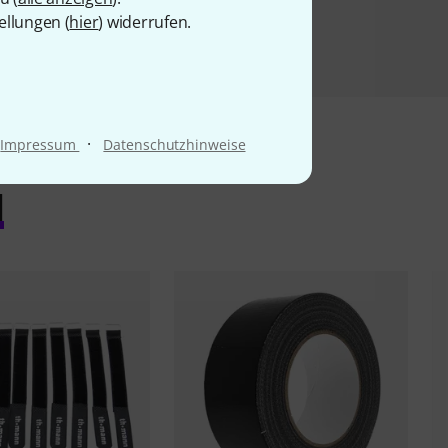
ellungen (
hier
) widerrufen.
·
Impressum
Datenschutzhinweise
l