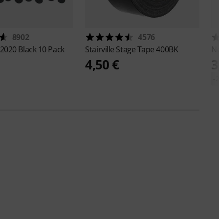
8902
4576
2020 Black 10 Pack
Stairville
Stage Tape 400BK
N
4,50 €
3
-