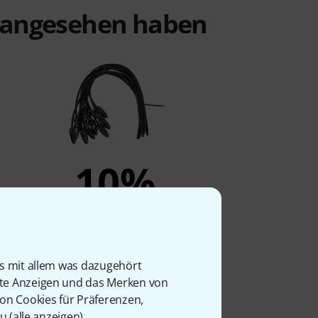
t angesehen haben
10%
KAUFTEN
ack
Stairville Spannflex 50cm Black
12pcs.
is mit allem was dazugehört
13,90 €
rte Anzeigen und das Merken von
von Cookies für Präferenzen,
u (
alle anzeigen
).