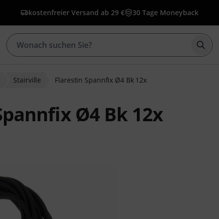
kostenfreier Versand ab 29 €
30 Tage Moneyback
Such
Stairville
Flarestin Spannfix Ø4 Bk 12x
 Spannfix Ø4 Bk 12x
ewertungen