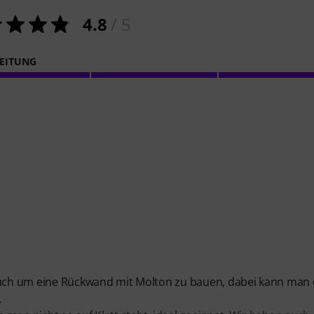
4.8
/ 5
EITUNG
 auch um eine Rückwand mit Molton zu bauen, dabei kann man 
.