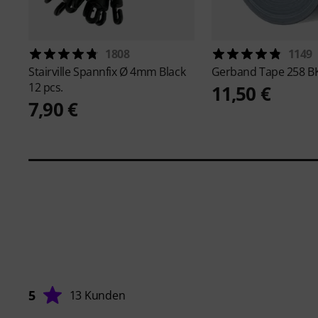
1808
1149
Stairville
Spannfix Ø 4mm Black
Gerband
Tape 258 B
12 pcs.
11,50 €
7,90 €
5
13 Kunden