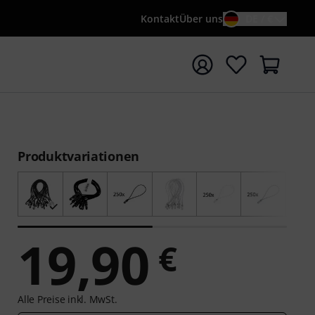
Kontakt
Über uns
DE / €
e mit Suchwort {searchTerm} starten
Produktvariationen
19,90
€
Alle Preise inkl. MwSt.