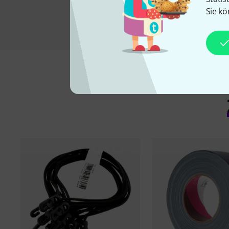
Sie kö