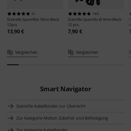
93
1808
Stairville
Spannflex 50cm Black
Stairville
Spannfix Ø 4mm Black
S
12pcs.
12 pcs.
w
13,90 €
7,90 €
Vergleichen
Vergleichen
Smart Navigator
Stairville Kabelbinder zur Übersicht
Zur Kategorie Molton Zubehör und Befestigung
Zur Kategorie Kabelbinder