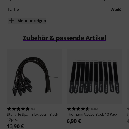
Farbe
Weiß
Mehr anzeigen
Zubehör & passende Artikel
93
8902
Stairville
Spannflex 50cm Black
Thomann
V2020 Black 10 Pack
S
12pcs.
6,90 €
13,90 €