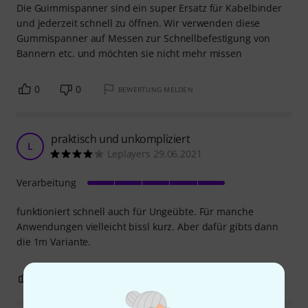
Die Guimmispanner sind ein super Ersatz für Kabelbinder
und jederzeit schnell zu öffnen. Wir verwenden diese
Gummispanner auf Messen zur Schnellbefestigung von
Bannern etc. und möchten sie nicht mehr missen
0
0
BEWERTUNG MELDEN
praktisch und unkompliziert
L
Leplayers 29.06.2021
Verarbeitung
funktioniert schnell auch für Ungeübte. Für manche
Anwendungen vielleicht bissl kurz. Aber dafür gibts dann
die 1m Variante.
0
0
BEWERTUNG MELDEN