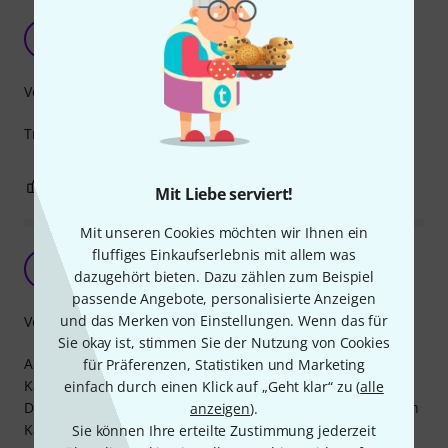
Preis - Leistung top
E
EhrMax 30.08.2021
Verarbeitung
Trägt schweren Molton Aktustik Vorhang ohne Probleme
0
0
BEWERTUNG MELDEN
Mit Liebe serviert!
Mit unseren Cookies möchten wir Ihnen ein
fluffiges Einkaufserlebnis mit allem was
super flexibel - und gleich zu sehen
A
dazugehört bieten. Dazu zählen zum Beispiel
Anonym 14.12.2022
passende Angebote, personalisierte Anzeigen
und das Merken von Einstellungen. Wenn das für
Verarbeitung
Sie okay ist, stimmen Sie der Nutzung von Cookies
Aufgrund der Länge gibt es keine Einschränkungen von
für Präferenzen, Statistiken und Marketing
Kabeln, die damit zusammengehalten werden können.
einfach durch einen Klick auf „Geht klar“ zu (
alle
Da sie weiß sind, kann mit einem schnellen Griff jeweils ein
anzeigen
).
Kabel gegriffen werden, wenn auch mehrere Kabel (die ja
Sie können Ihre erteilte Zustimmung jederzeit