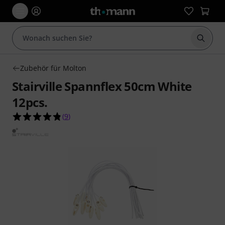
Suche 
Zubehör für Molton
Stairville Spannflex 50cm White
12pcs.
4.8 von 5 Sternen aus 9 Kundenbewertungen
(
9
)