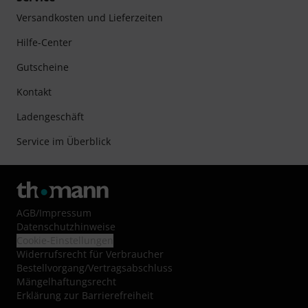
Versandkosten und Lieferzeiten
Hilfe-Center
Gutscheine
Kontakt
Ladengeschäft
Service im Überblick
AGB
/
Impressum
Datenschutzhinweise
Cookie-Einstellungen
Widerrufsrecht für Verbraucher
Bestellvorgang/Vertragsabschluss
Mängelhaftungsrecht
Erklärung zur Barrierefreiheit