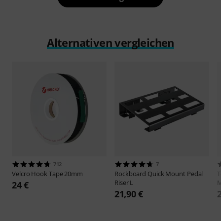
Alternativen vergleichen
712
7
Velcro
Hook Tape 20mm
Rockboard
Quick Mount Pedal
T
Riser L
M
24 €
21,90 €