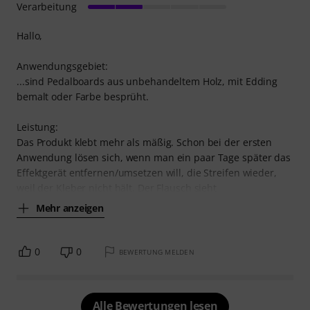
Verarbeitung
Hallo,
Anwendungsgebiet:
...sind Pedalboards aus unbehandeltem Holz, mit Edding
bemalt oder Farbe besprüht.
Leistung:
Das Produkt klebt mehr als mäßig. Schon bei der ersten
Anwendung lösen sich, wenn man ein paar Tage später das
Effektgerät entfernen/umsetzen will, die Streifen wieder,
weil der Kleber nicht hält. Der Flausch sieht
Mehr anzeigen
0
0
BEWERTUNG MELDEN
Alle Bewertungen lesen