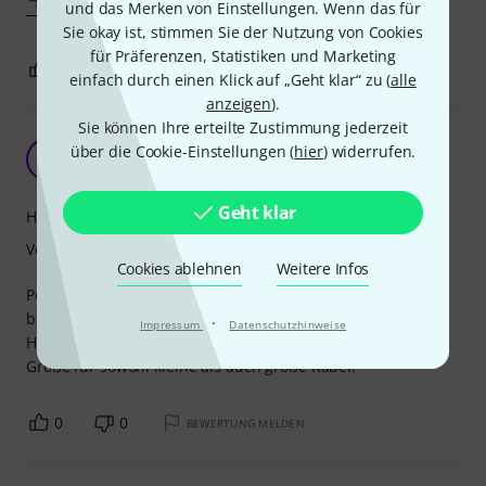
und das Merken von Einstellungen. Wenn das für
Sie okay ist, stimmen Sie der Nutzung von Cookies
für Präferenzen, Statistiken und Marketing
0
0
BEWERTUNG MELDEN
einfach durch einen Klick auf „Geht klar“ zu (
alle
anzeigen
).
Sie können Ihre erteilte Zustimmung jederzeit
Kleben, zurren, fest.
über die Cookie-Einstellungen (
hier
) widerrufen.
J
Jarn 29.04.2024
Geht klar
Handling
Verarbeitung
Cookies ablehnen
Weitere Infos
Perfekt um etwas Ordnung unter dem Pedalboard zu
bekommen.
·
Impressum
Datenschutzhinweise
Halten gut und haben meiner Meinung nach die richtige
Größe für sowohl kleine als auch große Kabel.
0
0
BEWERTUNG MELDEN