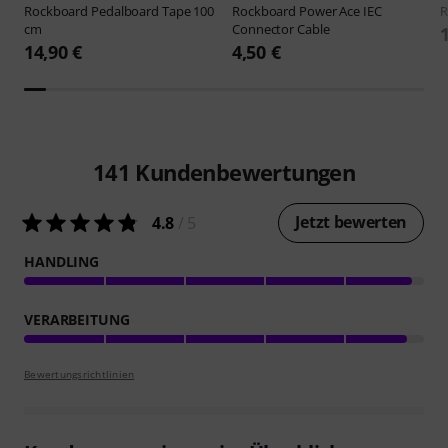
Rockboard
Pedalboard Tape 100
Rockboard
Power Ace IEC
R
cm
Connector Cable
14,90 €
4,50 €
141
Kundenbewertungen
Jetzt bewerten
4.8
/ 5
HANDLING
VERARBEITUNG
Bewertungsrichtlinien