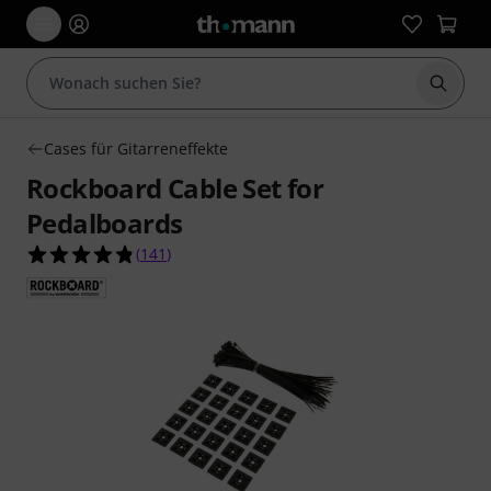
Suche 
Cases für Gitarreneffekte
Rockboard Cable Set for
Pedalboards
4.8 von 5 Sternen aus 141 Kundenbewertungen
(
141
)