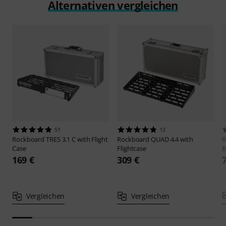
Alternativen vergleichen
51
12
Rockboard
TRES 3.1 C with Flight
Rockboard
QUAD 4.4 with
R
Case
Flightcase
B
169 €
309 €
Vergleichen
Vergleichen