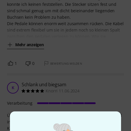
konnte ich keinen feststellen. Die Stecker sitzen fest und
sind schmal genug um mit dicht beieinander liegenden
Buchsen kein Problem zu haben.
Die Pedale können enorm weit zusammen rücken. Die Kabel
sind extrem flexibel um sie in jedem noch so kleinen Spalt
zwischen den pedalen verlegen zu können. Wie sie
Mehr anzeigen
1
0
BEWERTUNG MELDEN
Schlank und biegsam
K
Knorri 11.06.2024
Verarbeitung
Über die Jahre hatte ich die patchcables auf meinem board
immer mehr optimiert, mit dem Ergebnis, dass die guten
Kabel zu steif und die Stecker zu dick waren um das board