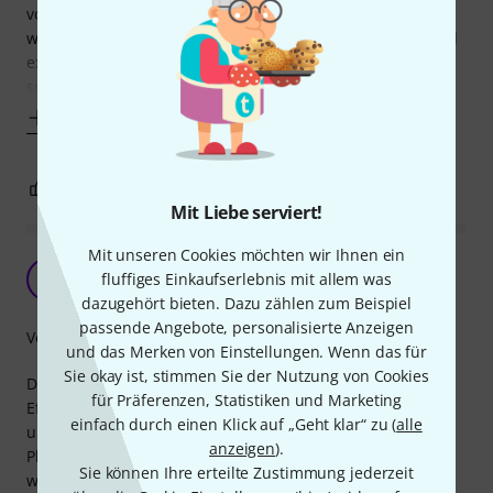
voll auszunutzen. Mit den EBS Flat Patch Cables passt
wieder mehr drauf, aufgrund flachstmöglicher Stecker und
extrem flexibler Flach kabel, die sich problemlos zwischen
schmale Zwischenräume
Mehr anzeigen
0
0
BEWERTUNG MELDEN
Mit Liebe serviert!
Mit unseren Cookies möchten wir Ihnen ein
sau gut
fluffiges Einkaufserlebnis mit allem was
HR
Hardo R. 03.04.2022
dazugehört bieten. Dazu zählen zum Beispiel
passende Angebote, personalisierte Anzeigen
Verarbeitung
und das Merken von Einstellungen. Wenn das für
Sie okay ist, stimmen Sie der Nutzung von Cookies
Das sind meiner Meinung nach die besten Kabel um
für Präferenzen, Statistiken und Marketing
Effektgeräte zu verbinden. Hab auch bei mehrfachem
einfach durch einen Klick auf „Geht klar“ zu (
alle
umstöpseln keine Priobleme, sehr gute Qua, sehr
anzeigen
).
Platzsparend. Etwas teuer aber genaugenommen ihr Geld
Sie können Ihre erteilte Zustimmung jederzeit
wert.