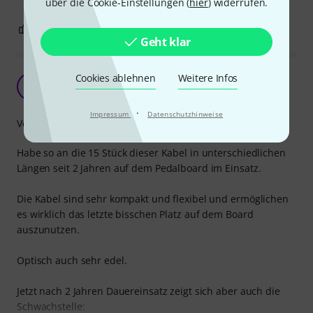
über die Cookie-Einstellungen (
hier
) widerrufen.
1
0
BEWERTUNG MELDEN
Geht klar
Cookies ablehnen
Weitere Infos
Tolles Kabel mit mäßiger Haltbarkeit
T
ThomasP424 22.11.2021
·
Impressum
Datenschutzhinweise
Verarbeitung
Habe so an die 15 Stück dieser Kabel in unterschiedlichen
Längen seit 2 Jahren auf dem Pedalboard im Einsatz.
Die Kabel sind sehr kompakt und flexibel und ermöglichen
es wirklich das letzte bisschen Platz auf dem Board
auszunutzen.
Optisch auch sehr edel.
Jetzt nach 2 Jahren Dauereinsatz zeigt sich aber auch die
Schwachstelle: