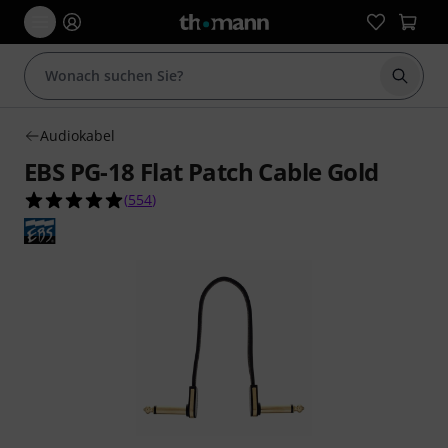
Suche 
Audiokabel
EBS PG-18 Flat Patch Cable Gold
4.9 von 5 Sternen aus 554 Kundenbewertungen
(
554
)