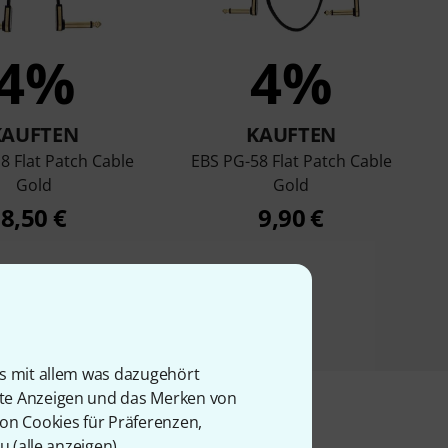
4%
4%
KAUFTEN
KAUFTEN
8 Flat Patch Cable
EBS PG-58 Flat Patch Cable
Gold
Gold
8,50 €
9,90 €
is mit allem was dazugehört
rte Anzeigen und das Merken von
von Cookies für Präferenzen,
u (
alle anzeigen
).