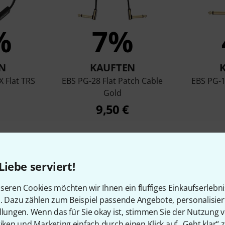
%
7%
N
KAUFTEN
 Flat TRS
EBS PG-28 Flat Patch Cable
EBS PG-1
Gold
9,50 €
Vergleichen
Liebe serviert!
seren Cookies möchten wir Ihnen ein fluffiges Einkaufserlebn
n. Dazu zählen zum Beispiel passende Angebote, personalisie
llungen. Wenn das für Sie okay ist, stimmen Sie der Nutzung 
tiken und Marketing einfach durch einen Klick auf „Geht klar“ z