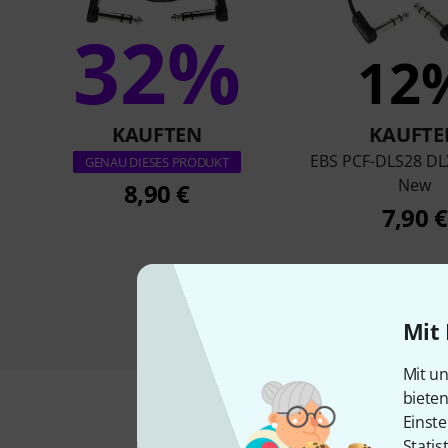
32%
12
KAUFTEN
KAUFTE
EBS PCF-DLS28 DLX
GENAU DIESES PRODUKT
New
8,90 €
7,90 €
Mit 
Mit un
biete
Einste
Statis