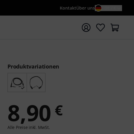
Kontakt
Über uns
DE / €
e mit Suchwort {searchTerm} starten
Produktvariationen
8,90
€
Alle Preise inkl. MwSt.