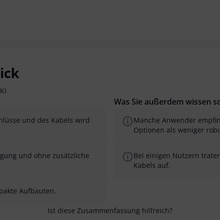
ick
KI
Was Sie außerdem wissen so
hlüsse und des Kabels wird
Manche Anwender empfinde
Optionen als weniger robu
ragung und ohne zusätzliche
Bei einigen Nutzern trate
Kabels auf.
mpakte Aufbauten.
Ist diese Zusammenfassung hilfreich?