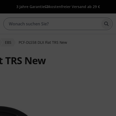
3 Jahre Garantie
kostenfreier Versand ab 29 €
Such
EBS
PCF-DLS58 DLX Flat TRS New
at TRS New
bewertungen