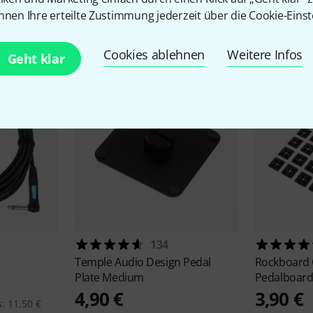
Zubehör & passende Artike
nnen Ihre erteilte Zustimmung jederzeit über die Cookie-Einst
Cookies ablehnen
Weitere Infos
Geht klar
134
Temple Audio Design
Pedal
Rockboard
Plate Medium
Pedalboard
4,90 €
3,90 €
: 11,50 €