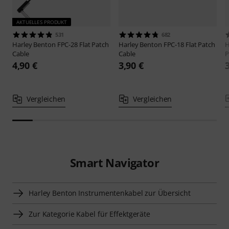
AKTUELLES PRODUKT
531
682
Harley Benton
FPC-28 Flat Patch
Harley Benton
FPC-18 Flat Patch
H
Cable
Cable
P
4,90 €
3,90 €
Vergleichen
Vergleichen
Smart Navigator
Harley Benton Instrumentenkabel zur Übersicht
Zur Kategorie Kabel für Effektgeräte