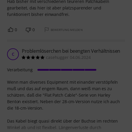
Hab bisher mit verschiedenen teureren Patchkabeln
gearbeitet, das hier ist aber platzsparender und
funktioniert bisher einwandfrei.
0
0
BEWERTUNG MELDEN
Problemlöserchen bei beengten Verhältnissen
C
casehugger 04.06.2024
Verarbeitung
Wenn man diverses Equipment mit einander verstöpfeln
muß und das auf engem Raum, dann weiß man es zu
schätzen, daß die "Flat Patch Cable"-Serie von Harley
Benton existiert. Neben der 28-cm-Version nutze ich auch
die 18-cm-Version.
Das Kabel biegt quasi direkt über der Buchse im rechten
Winkel ab und ist flexibel. Längenverluste durch