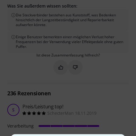
Was Sie außerdem wissen sollten:
Die Steckverbinder bestehen aus Kunststoff, was Bedenken
hinsichtlich der Langzeitbeständigkeit und Reparierbarkeit
aufwerfen könnte.
Einige Benutzer bemerkten einen möglichen Verlust hoher
Frequenzen bei der Verwendung vieler Effektpedale ohne guten
Puffer.
Ist diese Zusammenfassung hilfreich?
Markieren Sie diese Zusammenfassung
Markieren Sie diese Zusammen
236
Rezensionen
Preis/Leistung top!
S
SchecterMan 18.11.2019
Verarbeitung