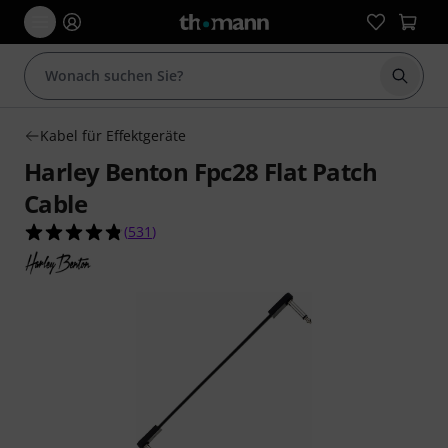
Suche 
Kabel für Effektgeräte
Harley Benton Fpc28 Flat Patch
Cable
4.8 von 5 Sternen aus 531 Kundenbewertungen
(
531
)