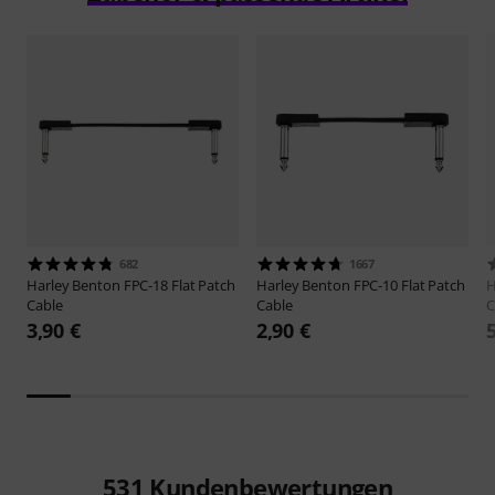
682
1667
Harley Benton
FPC-18 Flat Patch
Harley Benton
FPC-10 Flat Patch
H
Cable
Cable
C
3,90 €
2,90 €
531
Kundenbewertungen