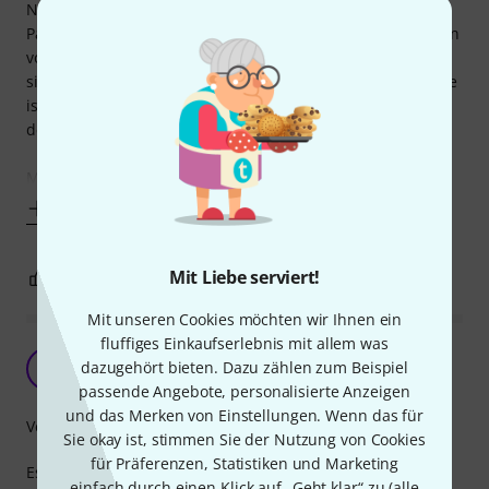
Nachdem mein Pedalboard und damit der Bedarf an
Patchkabeln immer größer wurde, wollte ich die EBS Kopien
von Harley Benton ausprobieren. Die EBS Flat Patch Kabel
sind wirklich klasse, aber der Preis der Harley Benton Kopie
ist sehr verlockend und immer noch in einem Bereich, in
dem man Qualität erwarten kann.
Mein Board hat nun eine Mischung aus EBS und HB
Mehr anzeigen
Mit Liebe serviert!
19
0
BEWERTUNG MELDEN
Mit unseren Cookies möchten wir Ihnen ein
fluffiges Einkaufserlebnis mit allem was
Achtung: Kurzer Bericht
dazugehört bieten. Dazu zählen zum Beispiel
M
macstrat 09.11.2025
passende Angebote, personalisierte Anzeigen
und das Merken von Einstellungen. Wenn das für
Verarbeitung
Sie okay ist, stimmen Sie der Nutzung von Cookies
für Präferenzen, Statistiken und Marketing
Es ist ein Patchkabel:
einfach durch einen Klick auf „Geht klar“ zu (
alle