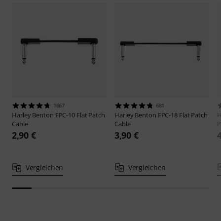
1667
681
Harley Benton
FPC-10 Flat Patch
Harley Benton
FPC-18 Flat Patch
H
Cable
Cable
P
2,90 €
3,90 €
Vergleichen
Vergleichen