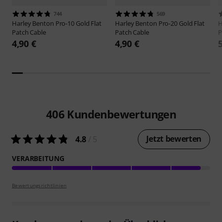
744
569
Harley Benton
Pro-10 Gold Flat
Harley Benton
Pro-20 Gold Flat
H
Patch Cable
Patch Cable
P
4,90 €
4,90 €
406
Kundenbewertungen
Jetzt bewerten
4.8
/ 5
VERARBEITUNG
Bewertungsrichtlinien