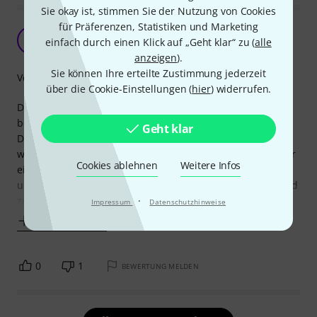
Sie okay ist, stimmen Sie der Nutzung von Cookies
für Präferenzen, Statistiken und Marketing
nicht sehr flexibel
T
einfach durch einen Klick auf „Geht klar“ zu (
alle
Tieftonliebhaber 01.02.2023
anzeigen
).
Sie können Ihre erteilte Zustimmung jederzeit
Verarbeitung
über die Cookie-Einstellungen (
hier
) widerrufen.
Das Patch Cable ist einwandfrei verarbeitet und von
beeindruckender Qualität. Von daher bin ich überzeugt.
Geht klar
Doch in der Anwendung zeigt sich das Teil sehr
wiederspenstig, die Goldteile sind relativ lang, dadurch der
Cookies ablehnen
Weitere Infos
eigentliche Kabelteil relativ kurz, was den Patch steif und
unflexibel macht. Um zwei Treter richtig eng auf dem Board
zu platzieren ist dieser superkurze
·
Impressum
Datenschutzhinweise
Mehr anzeigen
0
1
BEWERTUNG MELDEN