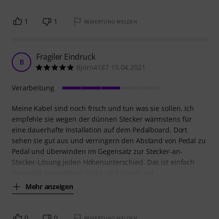
1
1
BEWERTUNG MELDEN
Fragiler Eindruck
B
Björn4187 15.04.2021
Verarbeitung
Meine Kabel sind noch frisch und tun was sie sollen. Ich
empfehle sie wegen der dünnen Stecker wärmstens für
eine dauerhafte Installation auf dem Pedalboard. Dort
sehen sie gut aus und verringern den Abstand von Pedal zu
Pedal und überwinden im Gegensatz zur Stecker-an-
Stecker-Lösung jeden Höhenunterschied. Das ist einfach
eine sehr angenehme Sache und bringt viel
Mehr anzeigen
0
0
BEWERTUNG MELDEN