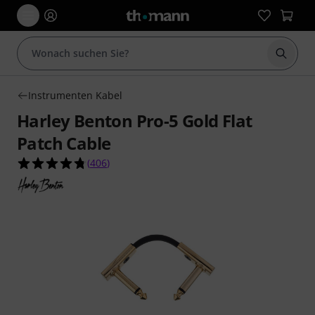
Suche 
Instrumenten Kabel
Harley Benton Pro-5 Gold Flat
Patch Cable
4.8 von 5 Sternen aus 406 Kundenbewertungen
(
406
)