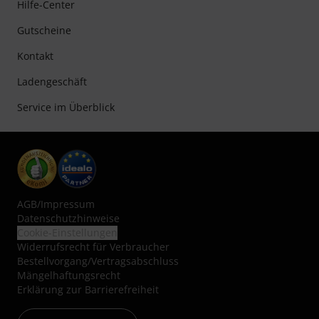
Hilfe-Center
Gutscheine
Kontakt
Ladengeschäft
Service im Überblick
AGB
/
Impressum
Datenschutzhinweise
Cookie-Einstellungen
Widerrufsrecht für Verbraucher
Bestellvorgang/Vertragsabschluss
Mängelhaftungsrecht
Erklärung zur Barrierefreiheit