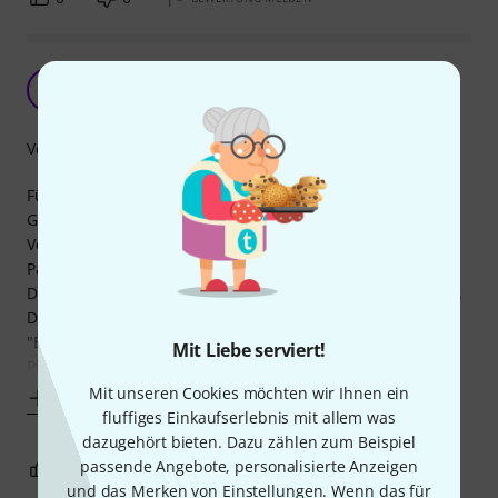
Ideales Flat Patch Kabel
MA
Mario aus F. 07.02.2025
Verarbeitung
Für meine letztes Gitarrenrack-Projekt mit mehreren, MIDI-
Gesteuerten Gitarreneingängen benötigte ich zur
Verkabelung der einzelnen 19" Komponenten jede Menge
Pachtkabel mit flachem Profil.
Das Harley Benton Pro-5 Gold ist m. E. sehr gut Verarbeitet.
Das kurze Kabel ist flexibel genug um auch um kleinste
"Ecken" zu kommen. Insgesamt benötigt es sehr wenig
Mit Liebe serviert!
Platz.
Mit unseren Cookies möchten wir Ihnen ein
Mehr anzeigen
fluffiges Einkaufserlebnis mit allem was
dazugehört bieten. Dazu zählen zum Beispiel
passende Angebote, personalisierte Anzeigen
0
0
BEWERTUNG MELDEN
und das Merken von Einstellungen. Wenn das für