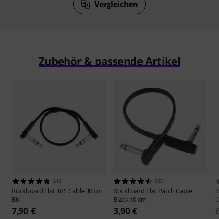
Vergleichen
Zubehör & passende Artikel
313
602
Rockboard
Flat TRS Cable 30 cm
Rockboard
Flat Patch Cable
R
BK
Black 10 cm
C
7,90 €
3,90 €