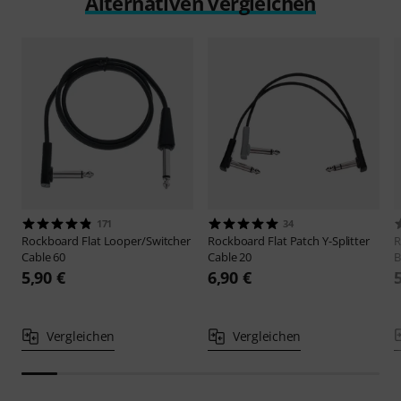
Alternativen vergleichen
171
34
Rockboard
Flat Looper/Switcher
Rockboard
Flat Patch Y-Splitter
R
Cable 60
Cable 20
B
5,90 €
6,90 €
Vergleichen
Vergleichen