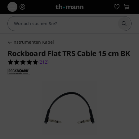
Suche 
Instrumenten Kabel
Rockboard Flat TRS Cable 15 cm BK
4.8 von 5 Sternen aus 212 Kundenbewertungen
(
212
)