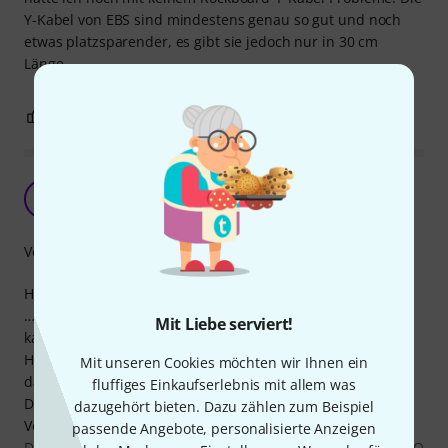
Y-Kabel von EBS sind mindestens genau so gut und noch
etwas platzsparender, es gibt sie jedoch nur in 30 cm
Länge.
0
0
BEWERTUNG MELDEN
Genial
R
ralf4550 11.10.2025
Verarbeitung
Hallo,
….. wenn man ein Kabel kauft erwartet man, dass es das
Mit Liebe serviert!
kann, wofür es gebaut worden ist.
Hier kommt ein sauberes, nebengeräuschfreies Signal an;
Mit unseren Cookies möchten wir Ihnen ein
das ist erstmal prima.
fluffiges Einkaufserlebnis mit allem was
Durch die unterschiedliche Farbe der Enden lässt sich die
dazugehört bieten. Dazu zählen zum Beispiel
Verkabelung immer und überall schnell bewerkstelligen.
passende Angebote, personalisierte Anzeigen
Die Länge reich für meine Zwecke, dem Einschleifen vom EQ