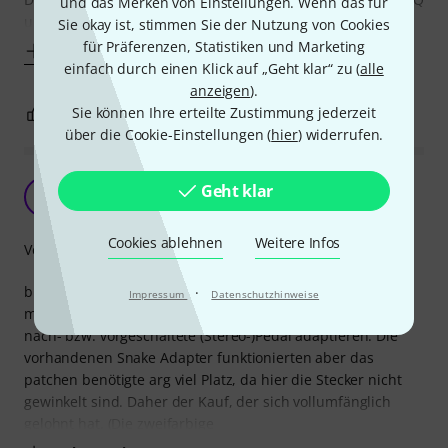
und das Merken von Einstellungen. Wenn das für
und
Sie okay ist, stimmen Sie der Nutzung von Cookies
für Präferenzen, Statistiken und Marketing
Mehr anzeigen
einfach durch einen Klick auf „Geht klar“ zu (
alle
anzeigen
).
Sie können Ihre erteilte Zustimmung jederzeit
0
0
BEWERTUNG MELDEN
über die Cookie-Einstellungen (
hier
) widerrufen.
Strymon sei dank..
Geht klar
JD
Johnny DaFox 30.04.2026
Cookies ablehnen
Weitere Infos
Verarbeitung
brauche ich dieses Spezialkabel. Da das Cloudburst Pedal
·
Impressum
Datenschutzhinweise
mit stereo In und Out ausgestattet ist, musste ich für das
nach- bzw. vorgeschaltete (Stereo-)Pedal adaptieren. Die
vorhandenen Snake Adapter funktionierten aber das
patchen benötigte arg viel Platz, da hier die Stecker nicht
gewinkelt sind. Daher der Kauf, der sich vollumfänglich
gelohnt hat. (Die zweifarbige