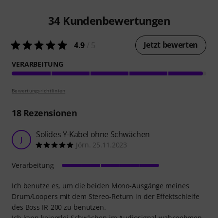
34
Kundenbewertungen
Jetzt bewerten
4.9
/ 5
VERARBEITUNG
Bewertungsrichtlinien
18
Rezensionen
Solides Y-Kabel ohne Schwächen
J
Jörn. 25.11.2023
Verarbeitung
Ich benutze es, um die beiden Mono-Ausgänge meines
Drum/Loopers mit dem Stereo-Return in der Effektschleife
des Boss IR-200 zu benutzen.
Ich kann keinerlei Schwächen im Audiosignal wahrnehmen,