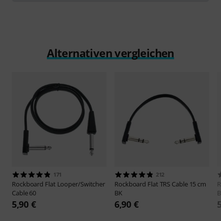
Alternativen vergleichen
171
212
Rockboard
Flat Looper/Switcher
Rockboard
Flat TRS Cable 15 cm
R
Cable 60
BK
B
5,90 €
6,90 €