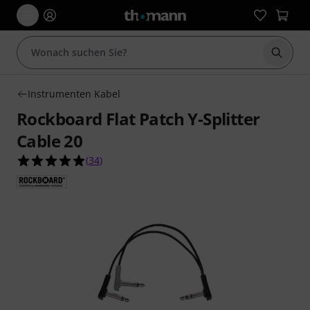
Suche 
Instrumenten Kabel
Rockboard Flat Patch Y-Splitter
Cable 20
4.9 von 5 Sternen aus 34 Kundenbewertungen
(
34
)