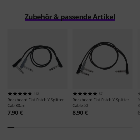
Zubehör & passende Artikel
162
57
Rockboard
Flat Patch Y Splitter
Rockboard
Flat Patch Y-Splitter
R
Cab 30cm
Cable 50
B
7,90 €
8,90 €