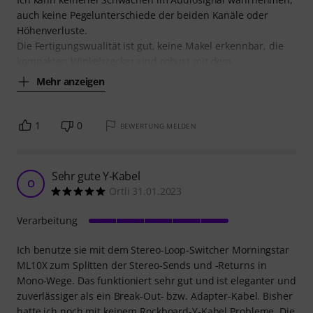
auch keine Pegelunterschiede der beiden Kanäle oder
Höhenverluste.
Die Fertigungswualität ist gut, keine Makel erkennbar, die
kompakten Winkelstecker sind robust mit dem
Mehr anzeigen
1
0
BEWERTUNG MELDEN
Sehr gute Y-Kabel
O
Ortli 31.01.2023
Verarbeitung
Ich benutze sie mit dem Stereo-Loop-Switcher Morningstar
ML10X zum Splitten der Stereo-Sends und -Returns in
Mono-Wege. Das funktioniert sehr gut und ist eleganter und
zuverlässiger als ein Break-Out- bzw. Adapter-Kabel. Bisher
hatte ich noch mit keinem Rockboard-Y-Kabel Probleme. Die