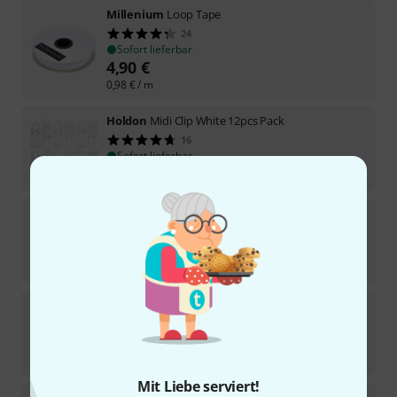
Millenium
Loop Tape
24
Sofort lieferbar
4,90
€
0,98
€
/ m
Holdon
Midi Clip White 12pcs Pack
16
Sofort lieferbar
10,90
€
Stairville
Spannfix XL Ø 6mm white 12 pcs
13
Sofort lieferbar
13,90
€
Stairville
Spannfix Ø 4mm Grey 12 pcs
46
Sofort lieferbar
7,90
€
Mit Liebe serviert!