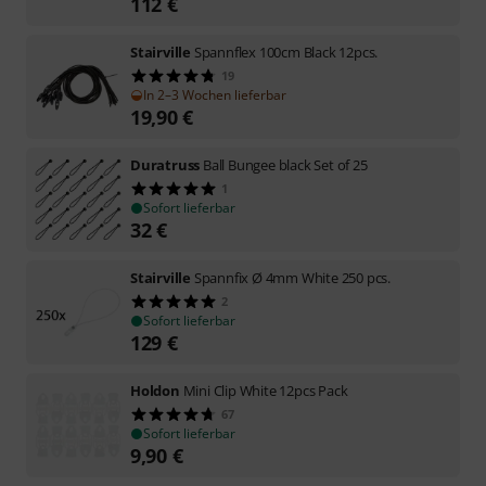
112
€
Stairville
Spannflex 100cm Black 12pcs.
19
In 2–3 Wochen lieferbar
19,90
€
Duratruss
Ball Bungee black Set of 25
1
Sofort lieferbar
32
€
Stairville
Spannfix Ø 4mm White 250 pcs.
2
Sofort lieferbar
129
€
Holdon
Mini Clip White 12pcs Pack
67
Sofort lieferbar
9,90
€