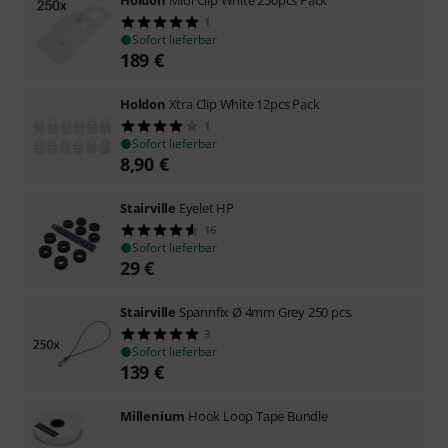
Holdon
Midi Clip White 250pcs Pack
1
Sofort lieferbar
189
€
Holdon
Xtra Clip White 12pcs Pack
1
Sofort lieferbar
8,90
€
Stairville
Eyelet HP
16
Sofort lieferbar
29
€
Stairville
Spannfix Ø 4mm Grey 250 pcs.
3
Sofort lieferbar
139
€
Millenium
Hook Loop Tape Bundle