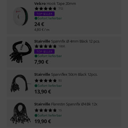
Velcro
Hook Tape 20mm
712
TOP-SELLER
Sofort lieferbar
24
€
4,80
€
/ m
Stairville
Spannfix Ø 4mm Black 12 pcs.
1808
TOP-SELLER
Sofort lieferbar
7,90
€
Stairville
Spannflex 50cm Black 12pcs.
93
Sofort lieferbar
13,90
€
Stairville
Flarestin Spannfix Ø4 Bk 12x
15
Sofort lieferbar
19,90
€