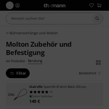
Suche 
Bühnenvorhänge und Molton
Molton Zubehör und
Befestigung
Beratung
44
Produkte
·
Filter
Beliebtheit
Stairville
Spannfix Ø 4mm Black 250 pcs.
19
Sofort lieferbar
149
€