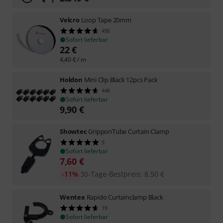
Velcro
Loop Tape 20mm
455
Sofort lieferbar
22
€
4,40
€
/ m
Holdon
Mini Clip Black 12pcs Pack
446
Sofort lieferbar
9,90
€
Showtec
GripponTube Curtain Clamp
5
Sofort lieferbar
7,60
€
-11%
30-Tage-Bestpreis
:
8,50
€
Wentex
Rapido Curtainclamp Black
19
Sofort lieferbar