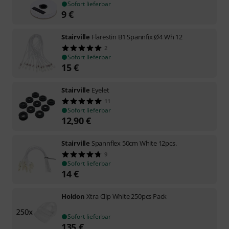
Sofort lieferbar
9
€
Stairville
Flarestin B1 Spannfix Ø4 Wh 12
2
Sofort lieferbar
15
€
Stairville
Eyelet
11
Sofort lieferbar
12,90
€
Stairville
Spannflex 50cm White 12pcs.
9
Sofort lieferbar
14
€
Holdon
Xtra Clip White 250pcs Pack
Sofort lieferbar
135
€