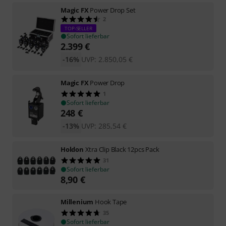
Magic FX
Power Drop Set
2
TOP-SELLER
Sofort lieferbar
2.399
€
-16%
UVP:
2.850,05
€
Magic FX
Power Drop
1
Sofort lieferbar
248
€
-13%
UVP:
285,54
€
Holdon
Xtra Clip Black 12pcs Pack
31
Sofort lieferbar
8,90
€
Millenium
Hook Tape
35
Sofort lieferbar