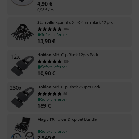
4,90
€
0,98
€
/ m
Stairville
Spannfix XL Ø 6mm black 12 pcs
104
Sofort lieferbar
13,90
€
Holdon
Midi Clip Black 12pcs Pack
139
Sofort lieferbar
10,90
€
Holdon
Midi Clip Black 250pcs Pack
56
Sofort lieferbar
189
€
Magic FX
Power Drop Set Bundle
Sofort lieferbar
2.549
€