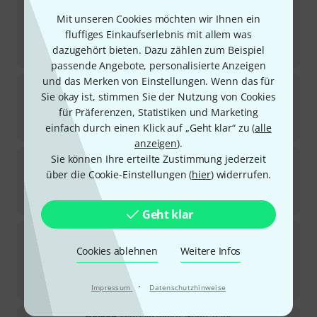
Aisco
Flame Resistant Liquid 1l
12
Mit unseren Cookies möchten wir Ihnen ein
Sofort lieferbar
fluffiges Einkaufserlebnis mit allem was
29
€
dazugehört bieten. Dazu zählen zum Beispiel
29
€
/ l
passende Angebote, personalisierte Anzeigen
und das Merken von Einstellungen. Wenn das für
Holdon
Mini Clip White 250pcs Pack
Sie okay ist, stimmen Sie der Nutzung von Cookies
29
für Präferenzen, Statistiken und Marketing
Sofort lieferbar
149
€
einfach durch einen Klick auf „Geht klar“ zu (
alle
anzeigen
).
Sie können Ihre erteilte Zustimmung jederzeit
Stairville
Spannfix XL Ø 6mm grey 12 pcs
über die Cookie-Einstellungen (
hier
) widerrufen.
4
Sofort lieferbar
13,90
€
Geht klar
Millenium
Loop Tape 25
6
Cookies ablehnen
Weitere Infos
Sofort lieferbar
6,90
€
·
0,28
Impressum
€
/ m
Datenschutzhinweise