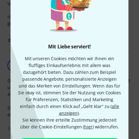
Verarbeitung
ich liebe diese gummiringerl. verschiedene längen wären
gut.
1
0
BEWERTUNG MELDEN
Mit Liebe serviert!
Mit unseren Cookies möchten wir Ihnen ein
Ordnung ist das halbe Kabelleben
fluffiges Einkaufserlebnis mit allem was
BA
Bernhard aus L. 22.10.2009
dazugehört bieten. Dazu zählen zum Beispiel
passende Angebote, personalisierte Anzeigen
Die Kabelbinder von Planet Waves sind sehr gut verarbeitet
und das Merken von Einstellungen. Wenn das für
und lassen sich für alle kabel mit einem Durchmesser von
Sie okay ist, stimmen Sie der Nutzung von Cookies
4-7 mm verwenden, also für Mikrokabel etc.
für Präferenzen, Statistiken und Marketing
einfach durch einen Klick auf „Geht klar“ zu (
alle
Sie sind sehr flexibel, lassen sich gut spannen und bieten
anzeigen
).
einen sicheren Halt.
Sie können Ihre erteilte Zustimmung jederzeit
über die Cookie-Einstellungen (
hier
) widerrufen.
Sie eignen sich sehr gut, um in 19" Racks Ordnung zu
schaffen, z.B.: Kabelbinder an einem Kabel anklicken und