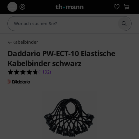
Suche 
Kabelbinder
Daddario PW-ECT-10 Elastische
Kabelbinder schwarz
4.7 von 5 Sternen aus 1192 Kundenbewertunge
(
1192
)