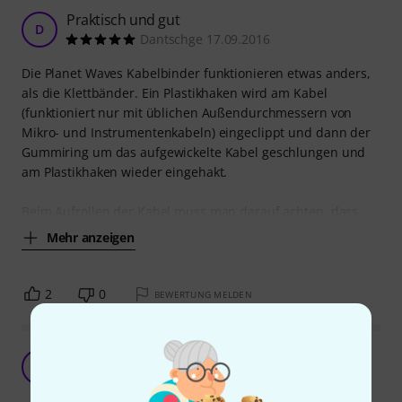
Praktisch und gut
D
Dantschge 17.09.2016
Die Planet Waves Kabelbinder funktionieren etwas anders,
als die Klettbänder. Ein Plastikhaken wird am Kabel
(funktioniert nur mit üblichen Außendurchmessern von
Mikro- und Instrumentenkabeln) eingeclippt und dann der
Gummiring um das aufgewickelte Kabel geschlungen und
am Plastikhaken wieder eingehakt.
Beim Aufrollen der Kabel muss man darauf achten, dass
Mehr anzeigen
2
0
BEWERTUNG MELDEN
TA
Thomas A. 848 09.02.2022