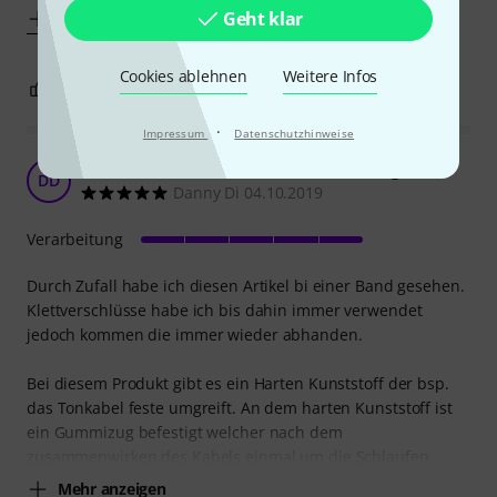
Geht klar
Mehr anzeigen
Cookies ablehnen
Weitere Infos
2
0
BEWERTUNG MELDEN
·
Impressum
Datenschutzhinweise
Bester als Klettverschluss – bin sehr begeistert
DD
Danny Di 04.10.2019
Verarbeitung
Durch Zufall habe ich diesen Artikel bi einer Band gesehen.
Klettverschlüsse habe ich bis dahin immer verwendet
jedoch kommen die immer wieder abhanden.
Bei diesem Produkt gibt es ein Harten Kunststoff der bsp.
das Tonkabel feste umgreift. An dem harten Kunststoff ist
ein Gummizug befestigt welcher nach dem
zusammenwirken des Kabels einmal um die Schlaufen
Mehr anzeigen