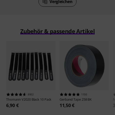
Vergleichen
Zubehör & passende Artikel
8902
1150
Thomann
V2020 Black 10 Pack
Gerband
Tape 258 BK
N
6,90 €
11,50 €