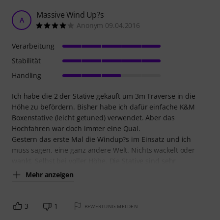
Massive Wind Up?s
A
Anonym 09.04.2016
Verarbeitung
Stabilität
Handling
Ich habe die 2 der Stative gekauft um 3m Traverse in die
Höhe zu befördern. Bisher habe ich dafür einfache K&M
Boxenstative (leicht getuned) verwendet. Aber das
Hochfahren war doch immer eine Qual.
Gestern das erste Mal die Windup?s im Einsatz und ich
muss sagen, eine ganz andere Welt. Nichts wackelt oder
wankt. Selbst bei voller Höhe. Die Stative sind sehr
Mehr anzeigen
3
1
BEWERTUNG MELDEN