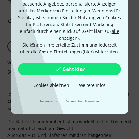
Mehr anzeigen
passende Angebote, personalisierte Anzeigen
und das Merken von Einstellungen. Wenn das für
Sie okay ist, stimmen Sie der Nutzung von Cookies
2
0
BEWERTUNG MELDEN
für Präferenzen, Statistiken und Marketing
einfach durch einen Klick auf „Geht klar“ zu (
alle
anzeigen
).
Gutes Stativ
Sie können Ihre erteilte Zustimmung jederzeit
AJ
Alex J 09.10.2020
über die Cookie-Einstellungen (
hier
) widerrufen.
Verarbeitung
Geht klar
Stabilität
Handling
Cookies ablehnen
Weitere Infos
Ich benutze die Stative hauptsächlich dafür, dass ich damit
·
ein Orchester von oben in ein angenehmes Licht setzen
Impressum
Datenschutzhinweise
kann ohne die Musiker zu blenden.
Die Stative stehen bombenfest, da wackelt nichts. Das merkt
man natürlich auch am Gewicht.
Auch das Aus- und Einfahren mit dran hängenden