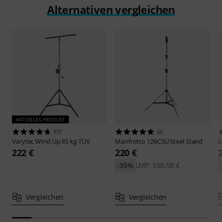
Alternativen vergleichen
AKTUELLES PRODUKT
977
33
Varytec
Wind Up 85 kg TÜV
Manfrotto
126CSU Steel Stand
M
222 €
220 €
-35%
UVP: 338,08 €
Vergleichen
Vergleichen