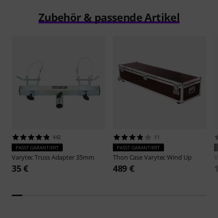
Zubehör & passende Artikel
442
11
PASST GARANTIERT
PASST GARANTIERT
Varytec
Truss Adapter 35mm
Thon
Case Varytec Wind Up
V
35 €
489 €