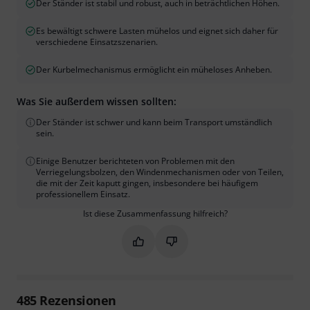
Der Ständer ist stabil und robust, auch in beträchtlichen Höhen.
Es bewältigt schwere Lasten mühelos und eignet sich daher für
verschiedene Einsatzszenarien.
Der Kurbelmechanismus ermöglicht ein müheloses Anheben.
Was Sie außerdem wissen sollten:
Der Ständer ist schwer und kann beim Transport umständlich
sein.
Einige Benutzer berichteten von Problemen mit den
Verriegelungsbolzen, den Windenmechanismen oder von Teilen,
die mit der Zeit kaputt gingen, insbesondere bei häufigem
professionellem Einsatz.
Ist diese Zusammenfassung hilfreich?
Markieren Sie diese Zusammenfassung
Markieren Sie diese Zusammen
485
Rezensionen