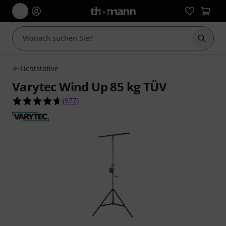
Suche 
Lichtstative
Varytec Wind Up 85 kg TÜV
4.7 von 5 Sternen aus 977 Kundenbewertungen
(
977
)