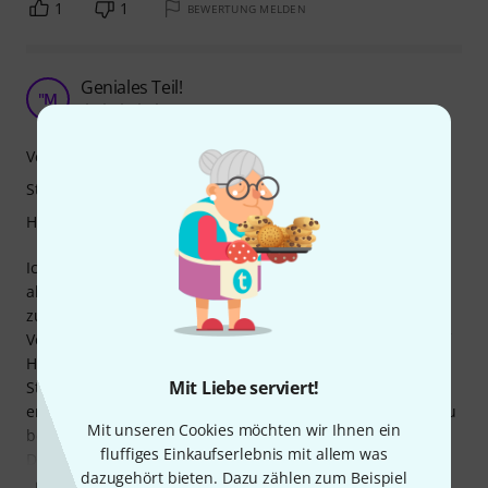
1
1
BEWERTUNG MELDEN
Geniales Teil!
"M
"300er" Martin 11.02.2021
Verarbeitung
Stabilität
Handling
Ich habe zwar nicht viel Erfahrung mit Stativen dieser Art
aber ich bin mir sicher die richtige Entscheidung getroffen
zu haben.
Verwende das Stativ um u.a. schwere Pyro-Effektgeräte auf
Höhe zu bringen.
Mit Liebe serviert!
Steht sehr stabil und ist, wenn man als Laie (oder beim
ersten mal) das Funktionsprinzip durchschaut hat, leicht zu
Mit unseren Cookies möchten wir Ihnen ein
bedienen.
fluffiges Einkaufserlebnis mit allem was
Die Größe und das Gewicht
dazugehört bieten. Dazu zählen zum Beispiel