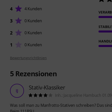
4
4 Kunden
VERARB
3
0 Kunden
STABIL
2
0 Kunden
HANDL
1
0 Kunden
Bewertungsrichtlinien
5
Rezensionen
Stativ-Klassiker
IJ
Inh.: Jacqueline Hambuch 01.09
Was soll man zu Manfrotto-Stativen schreiben? Das sind 
Beim 111BSU