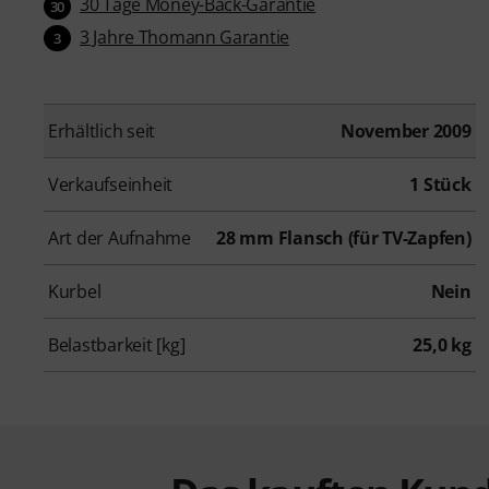
30 Tage Money-Back-Garantie
30
3 Jahre Thomann Garantie
3
Erhältlich seit
November 2009
Verkaufseinheit
1 Stück
Art der Aufnahme
28 mm Flansch (für TV-Zapfen)
Kurbel
Nein
Belastbarkeit [kg]
25,0 kg