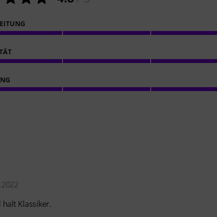
EITUNG
ITÄT
ING
.2022
halt Klassiker.