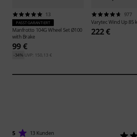
13
977
Varytec
Wind Up 85 
PASST GARANTIERT
222 €
Manfrotto
104G Wheel Set Ø100
with Brake
99 €
-34%
UVP: 150,13 €
5
13 Kunden