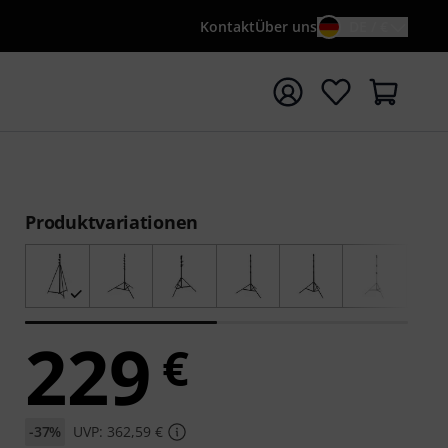
Kontakt
Über uns
DE / €
e mit Suchwort {searchTerm} starten
Produktvariationen
229
€
-37%
UVP: 362,59 €