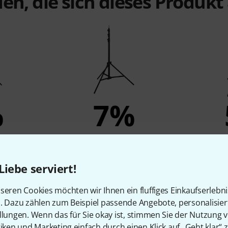
en, die sich dieses Produk
%
7%
N
KAUFTEN
SU Stand
Manfrotto 1004BAC 124-366cm
Manfrott
Liebe serviert!
BK
122 €
seren Cookies möchten wir Ihnen ein fluffiges Einkaufserlebn
n. Dazu zählen zum Beispiel passende Angebote, personalisie
llungen. Wenn das für Sie okay ist, stimmen Sie der Nutzung 
tiken und Marketing einfach durch einen Klick auf „Geht klar“ z