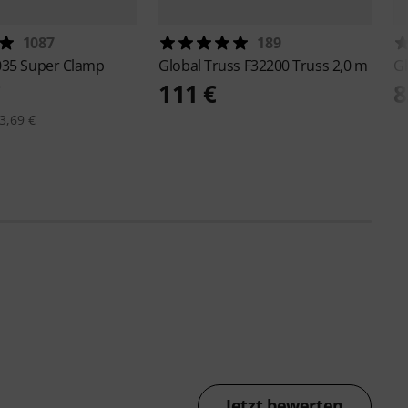
1087
189
035 Super Clamp
Global Truss
F32200 Truss 2,0 m
Gl
€
111 €
8
3,69 €
Jetzt bewerten