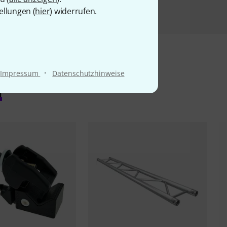
ellungen (
hier
) widerrufen.
·
Impressum
Datenschutzhinweise
l