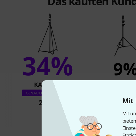
Das kauften Kund
34%
9
KAUFTEN
KAUFTE
Manfrotto 126B
GENAU DIESES PRODUKT
Mit 
229 €
210 €
Mit un
biete
Einste
Statis