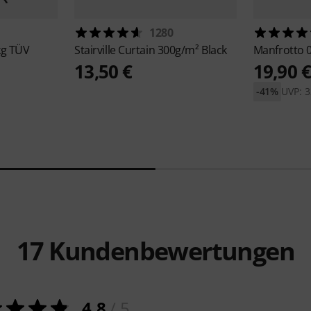
1280
kg TÜV
Stairville
Curtain 300g/m² Black
Manfrotto
13,50 €
19,90 
-41%
UVP: 3
17
Kundenbewertungen
4.8
/ 5