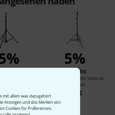
t angesehen haben
5%
5%
KAUFTEN
KAUFTEN
o 1005BAC Ranker
Manfrotto 126BSUAC Stativ air
Stand
cushioned
119 €
239 €
is mit allem was dazugehört
rte Anzeigen und das Merken von
von Cookies für Präferenzen,
u (
alle anzeigen
).