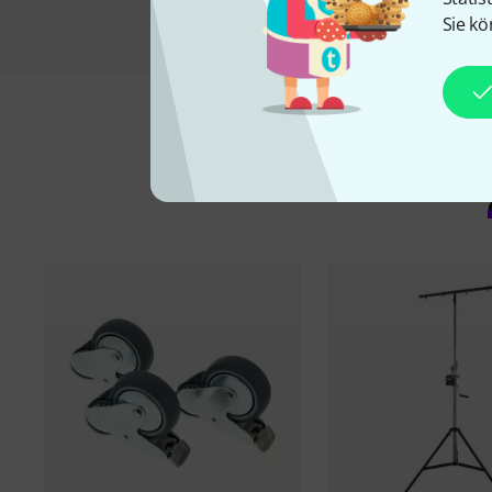
Sie kö