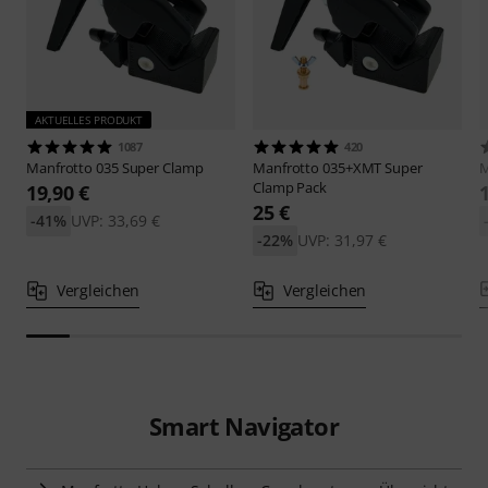
AKTUELLES PRODUKT
1087
420
Manfrotto
035 Super Clamp
Manfrotto
035+XMT Super
M
Clamp Pack
19,90 €
25 €
-41%
UVP: 33,69 €
-22%
UVP: 31,97 €
Vergleichen
Vergleichen
Smart Navigator