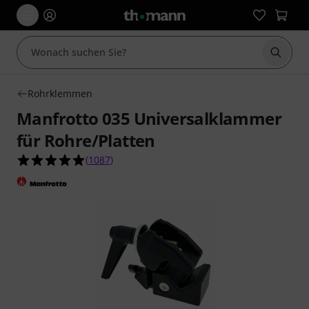
Suche 
Rohrklemmen
Manfrotto 035 Universalklammer
für Rohre/Platten
4.9 von 5 Sternen aus 1087 Kundenbewertunge
(
1087
)