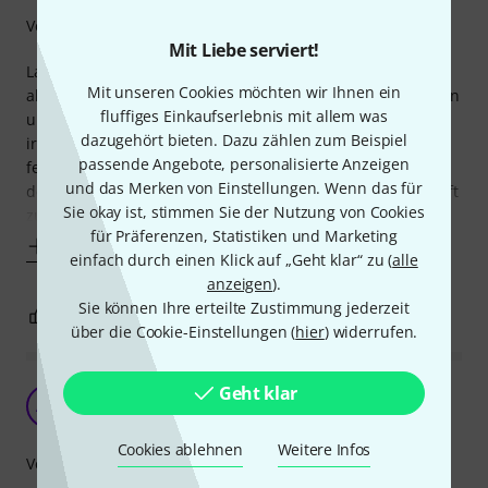
Verarbeitung
Mit Liebe serviert!
Lange habe ich an Klammern und Halterungen gespart,
Mit unseren Cookies möchten wir Ihnen ein
aber jetzt wo ich sie habe, setze ich sie wirklich dauernd ein
fluffiges Einkaufserlebnis mit allem was
und es ist extrem praktisch. Mal eben was festmachen
dazugehört bieten. Dazu zählen zum Beispiel
irgendwo? Man greift zur Super Clamp. Was am Stativ
passende Angebote, personalisierte Anzeigen
festmachen und sei es nur etwas Molton, das man durch
und das Merken von Einstellungen. Wenn das für
den Raum für eine bessere Akustik spannen will, man greift
Sie okay ist, stimmen Sie der Nutzung von Cookies
zur Super Clamp. Das Ding ist
für Präferenzen, Statistiken und Marketing
Mehr anzeigen
einfach durch einen Klick auf „Geht klar“ zu (
alle
anzeigen
).
Sie können Ihre erteilte Zustimmung jederzeit
4
0
BEWERTUNG MELDEN
über die Cookie-Einstellungen (
hier
) widerrufen.
Geht klar
Zuverlässige Qualität für Video-Anwendungen
AM
AF Media 17.11.2023
Cookies ablehnen
Weitere Infos
Verarbeitung