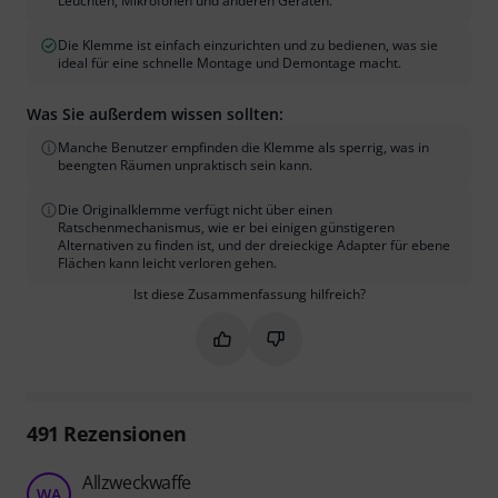
Leuchten, Mikrofonen und anderen Geräten.
Die Klemme ist einfach einzurichten und zu bedienen, was sie
ideal für eine schnelle Montage und Demontage macht.
Was Sie außerdem wissen sollten:
Manche Benutzer empfinden die Klemme als sperrig, was in
beengten Räumen unpraktisch sein kann.
Die Originalklemme verfügt nicht über einen
Ratschenmechanismus, wie er bei einigen günstigeren
Alternativen zu finden ist, und der dreieckige Adapter für ebene
Flächen kann leicht verloren gehen.
Ist diese Zusammenfassung hilfreich?
Markieren Sie diese Zusammenfassung
Markieren Sie diese Zusammen
491
Rezensionen
Allzweckwaffe
WA