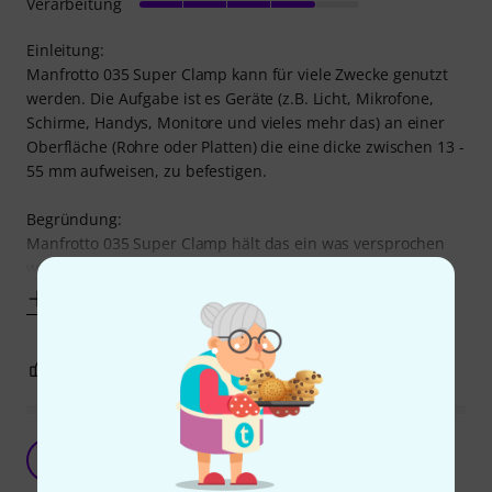
Verarbeitung
Einleitung:
Manfrotto 035 Super Clamp kann für viele Zwecke genutzt
werden. Die Aufgabe ist es Geräte (z.B. Licht, Mikrofone,
Schirme, Handys, Monitore und vieles mehr das) an einer
Oberfläche (Rohre oder Platten) die eine dicke zwischen 13 -
55 mm aufweisen, zu befestigen.
Begründung:
Manfrotto 035 Super Clamp hält das ein was versprochen
wird.
Mehr anzeigen
1
1
BEWERTUNG MELDEN
Super praktisch
A
AudioCG 17.01.2021