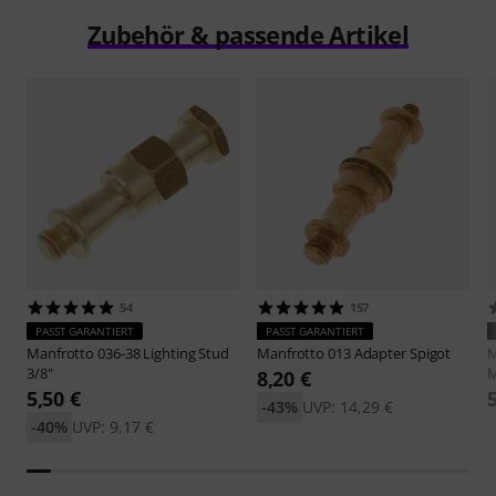
Zubehör & passende Artikel
54
157
PASST GARANTIERT
PASST GARANTIERT
Manfrotto
036-38 Lighting Stud
Manfrotto
013 Adapter Spigot
M
3/8"
M
8,20 €
5,50 €
-43%
UVP: 14,29 €
-40%
UVP: 9,17 €