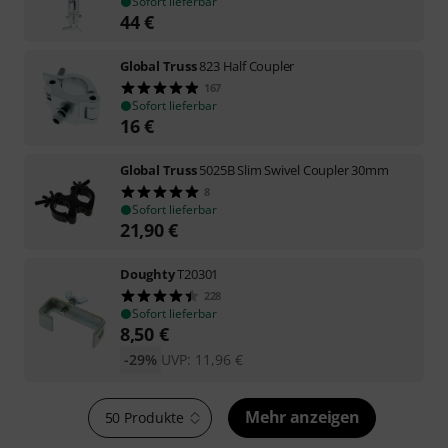
Sofort lieferbar
44
€
Global Truss
823 Half Coupler
167
Sofort lieferbar
16
€
Global Truss
5025B Slim Swivel Coupler 30mm
8
Sofort lieferbar
21,90
€
Doughty
T20301
228
Sofort lieferbar
8,50
€
-29%
UVP:
11,96
€
Mehr anzeigen
50 Produkte