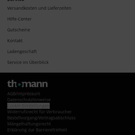
Versandkosten und Lieferzeiten
Hilfe-Center
Gutscheine
Kontakt
Ladengeschäft
Service im Überblick
AGB
/
Impressum
Datenschutzhinweise
Cookie-Einstellungen
Widerrufsrecht für Verbraucher
Bestellvorgang/Vertragsabschluss
Mängelhaftungsrecht
Erklärung zur Barrierefreiheit