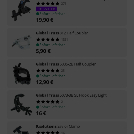
274
TOP-SELLER
Sofort lieferbar
19,90
€
Global Truss
812 Half Coupler
1521
Sofort lieferbar
5,90
€
Global Truss
5035-2B Half Coupler
25
Sofort lieferbar
12,90
€
Global Truss
5073-3B SL Hook Easy Light
2
Sofort lieferbar
16
€
9.solutions
Savior Clamp
16