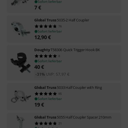
Sofort lieferbar
7
€
Global Truss
5035-2 Half Coupler
76
Sofort lieferbar
12,90
€
Doughty
T58306 Quick Trigger Hook BK
8
Sofort lieferbar
40
€
-31%
UVP:
57,97
€
Global Truss
5033 Half Coupler with Ring
95
Sofort lieferbar
19
€
Global Truss
5055 Half Coupler Spacer 210mm
21