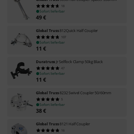
18
Sofort lieferbar
49
€
Global Truss
812Quick Half Coupler
107
Sofort lieferbar
11
€
Duratruss
Jr Selflock Clamp 50kg Black
47
Sofort lieferbar
11
€
Global Truss
8232 Swivel Coupler 50/60mm
5
Sofort lieferbar
38
€
Global Truss
8121 Half Coupler
16