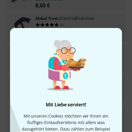
8,50
€
Global Truss
5030-B Selflock Hook
50
Sofort lieferbar
17,50
€
Duratruss
Big Selflock Clamp 200kg Black
11
Sofort lieferbar
19,90
€
Global Truss
8222-B Swivel Coupler 750kg
Sofort lieferbar
27,90
€
Mit Liebe serviert!
Global Truss
8122-B Half Coupler Slim Hex
Mit unseren Cookies möchten wir Ihnen ein
6
Sofort lieferbar
fluffiges Einkaufserlebnis mit allem was
17,70
€
dazugehört bieten. Dazu zählen zum Beispiel