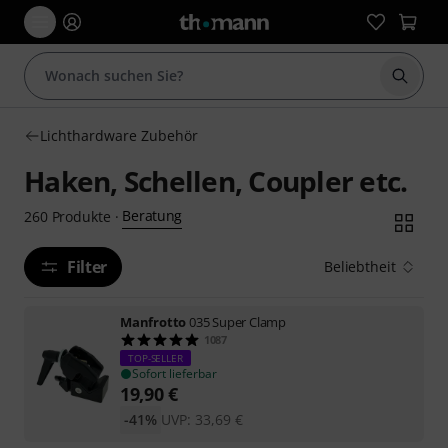
Suche 
Lichthardware Zubehör
Haken, Schellen, Coupler etc.
Beratung
260
Produkte
·
Filter
Beliebtheit
Manfrotto
035 Super Clamp
1087
TOP-SELLER
Sofort lieferbar
19,90
€
-41%
UVP:
33,69
€