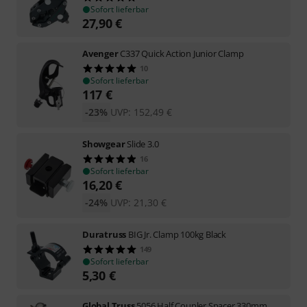
Sofort lieferbar
27,90
€
Avenger
C337 Quick Action Junior Clamp
10
Sofort lieferbar
117
€
-23%
UVP:
152,49
€
Showgear
Slide 3.0
16
Sofort lieferbar
16,20
€
-24%
UVP:
21,30
€
Duratruss
BIG Jr. Clamp 100kg Black
149
Sofort lieferbar
5,30
€
Global Truss
5056 Half Coupler Spacer 330mm