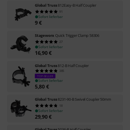
Global Truss
812Easy-B Half Coupler
91
Sofort lieferbar
9
€
Stageworx
Quick Trigger Clamp 58306
27
Sofort lieferbar
16,90
€
Global Truss
812-B Half Coupler
385
TOP-SELLER
Sofort lieferbar
5,80
€
Global Truss
8231-90-B Swivel Coupler 50mm
18
Sofort lieferbar
29,90
€
Global Truss
5036-B Half Coupler