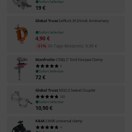
Sofort lieferbar
19
€
Global Truss
Selflock 812Hook Anniversary
Sofort lieferbar
4,90
€
-51%
30-Tage-Bestpreis
:
9,90
€
Manfrotto
C50EJ 2'' End Vice Jaw Clamp
5
Sofort lieferbar
72
€
Global Truss
5032-2 Swivel Coupler
282
Sofort lieferbar
10,90
€
K&M
23690 universal clamp
4