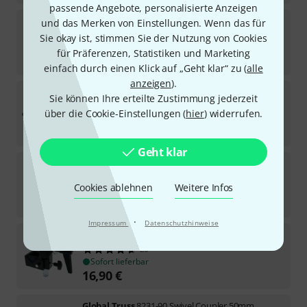
passende Angebote, personalisierte Anzeigen
Global Truss
5073-1 Selflock Hook Easy
und das Merken von Einstellungen. Wenn das für
252
Sie okay ist, stimmen Sie der Nutzung von Cookies
Sofort lieferbar
für Präferenzen, Statistiken und Marketing
19
€
einfach durch einen Klick auf „Geht klar“ zu (
alle
anzeigen
).
Global Truss
8231 Swivel Coupler 50mm
Sie können Ihre erteilte Zustimmung jederzeit
129
über die Cookie-Einstellungen (
hier
) widerrufen.
Sofort lieferbar
27,90
€
Geht klar
Global Truss
5034 Half Coupler w. Half Cone
100
Cookies ablehnen
Weitere Infos
Sofort lieferbar
18,90
€
·
Impressum
Datenschutzhinweise
Duratruss
Universal Clamp incl. TV-Tap
26
Sofort lieferbar
16,90
€
Global Truss
8231-90 Swivel Coupler 50mm