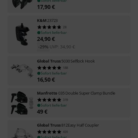
Sofort lieferbar
17,90
€
K&M
23723
28
Sofort lieferbar
24,90
€
-29%
UVP:
34,90
€
Global Truss
5030 Selflock Hook
188
Sofort lieferbar
16,50
€
Manfrotto
035 Double Super Clamp Bundle
319
Sofort lieferbar
49
€
Global Truss
812Easy Half Coupler
431
Sofort lieferbar