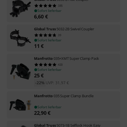
385
Sofort lieferbar
6,60
€
Global Truss
5032-2B Swivel Coupler
39
Sofort lieferbar
11
€
Manfrotto
035+XMT Super Clamp Pack
420
Sofort lieferbar
25
€
-22%
UVP:
31,97
€
Manfrotto
035 Super Clamp Bundle
Sofort lieferbar
22,90
€
Global Truss
5073-1B Selflock Hook Easy