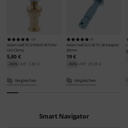
137
61
Adam Hall
SS 018 Bolt M10 for
Adam Hall
SLS 36 TV 28 Adapter
M
Uni-Clamp
28mm
5,80 €
19 €
-26%
UVP: 7,80 €
-36%
UVP: 29,88 €
Vergleichen
Vergleichen
Smart Navigator