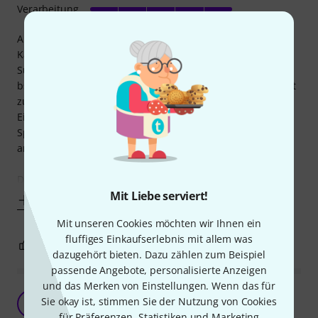
Verarbeitung
Auf diesen Artikel lassen sich Mikrofonklemmen und
Kamerazubehör (Consumer-Ware) aufschrauben. Mit einer
Superclamp kann man das dann irgendwo befestigen. Ist
bspw. genial, um ein Athmo-Mikrofon irgendwo diskret fest
zu machen.
Ein C1000 hat eine Veranstaltung lang gehalten, meine
Spiegelreflex würde ich dem Teil allerdings nicht
anvertrauen.
Das Teil
Mit Liebe serviert!
Mehr anzeigen
Mit unseren Cookies möchten wir Ihnen ein
fluffiges Einkaufserlebnis mit allem was
4
2
BEWERTUNG MELDEN
dazugehört bieten. Dazu zählen zum Beispiel
passende Angebote, personalisierte Anzeigen
und das Merken von Einstellungen. Wenn das für
Einwandfrei
Sie okay ist, stimmen Sie der Nutzung von Cookies
M
Metalpapa 21.12.2021
für Präferenzen, Statistiken und Marketing