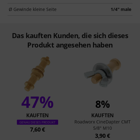
Ø Gewinde kleine Seite
1/4" male
Das kauften Kunden, die sich dieses
Produkt angesehen haben
47%
8%
KAUFTEN
KAUFTEN
Roadworx CineDapter CMT
GENAU DIESES PRODUKT
5/8" M10
7,60 €
3,90 €