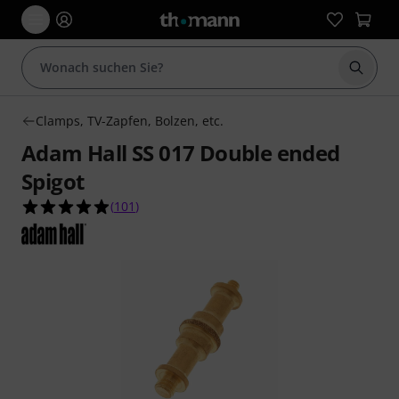
Suche 
Clamps, TV-Zapfen, Bolzen, etc.
Adam Hall SS 017 Double ended
Spigot
4.9 von 5 Sternen aus 101 Kundenbewertungen
(
101
)