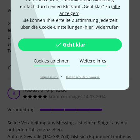
einfach durch einen Klick auf „Geht klar“ zu (
alle
Verarbeitung
anzeigen
).
Sie können Ihre erteilte Zustimmung jederzeit
Gekauft zusammen mit der Adam Hall Super Clamp, um
über die Cookie-Einstellungen (
hier
) widerrufen.
einen Monitor am Drumrack zu befestigen.
Das Teil steht dem Original in nichts nach - Gewinde sind
sauber geschnitten, Fertigungsqualität ist hoch.
Geht klar
Top Teil für einen top Preis.
Cookies ablehnen
Weitere Infos
0
0
BEWERTUNG MELDEN
·
Impressum
Datenschutzhinweise
Robust und präzise
K
krammerimages 14.03.2014
Verarbeitung
Solide Verabeitung aus Messing - ist einem Spigot aus Alu
auf jeden Fall vorzuziehen.
Auf die Gewinde (1/4+3/8 Zoll) läßt sich Equipment mühelos