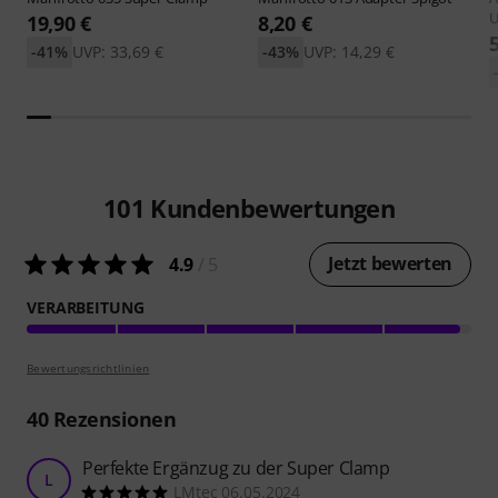
U
19,90 €
8,20 €
-41%
UVP: 33,69 €
-43%
UVP: 14,29 €
101
Kundenbewertungen
Jetzt bewerten
4.9
/ 5
VERARBEITUNG
Bewertungsrichtlinien
40
Rezensionen
Perfekte Ergänzug zu der Super Clamp
L
LMtec 06.05.2024