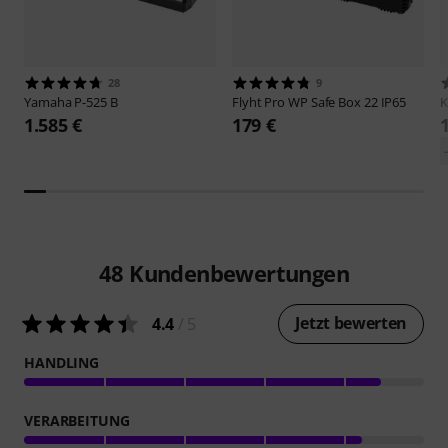
28
9
Yamaha
P-525 B
Flyht Pro
WP Safe Box 22 IP65
1.585 €
179 €
48
Kundenbewertungen
Jetzt bewerten
4.4
/ 5
HANDLING
VERARBEITUNG