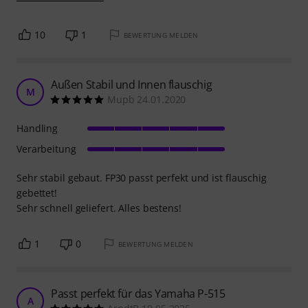
10
1
BEWERTUNG MELDEN
Außen Stabil und Innen flauschig
M
Mupb 24.01.2020
Handling
Verarbeitung
Sehr stabil gebaut. FP30 passt perfekt und ist flauschig
gebettet!
Sehr schnell geliefert. Alles bestens!
1
0
BEWERTUNG MELDEN
Passt perfekt für das Yamaha P-515
A