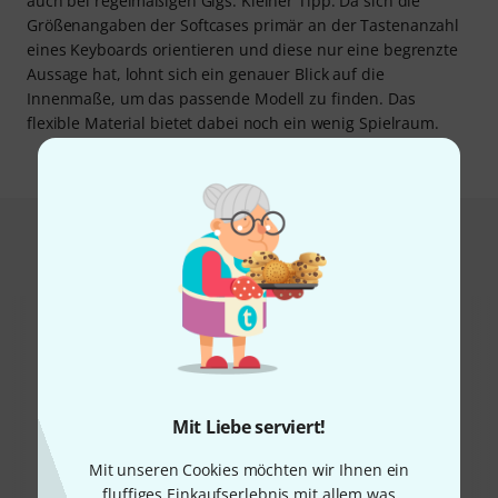
auch bei regelmäßigen Gigs. Kleiner Tipp: Da sich die
Größenangaben der Softcases primär an der Tastenanzahl
eines Keyboards orientieren und diese nur eine begrenzte
Aussage hat, lohnt sich ein genauer Blick auf die
Innenmaße, um das passende Modell zu finden. Das
flexible Material bietet dabei noch ein wenig Spielraum.
Das kauften Kunden, die sich dieses
Produkt angesehen haben
Mit Liebe serviert!
44%
Mit unseren Cookies möchten wir Ihnen ein
6%
fluffiges Einkaufserlebnis mit allem was