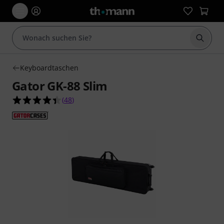
Suche 
Keyboardtaschen
Gator GK-88 Slim
4.4 von 5 Sternen aus 48 Kundenbewertungen
(
48
)