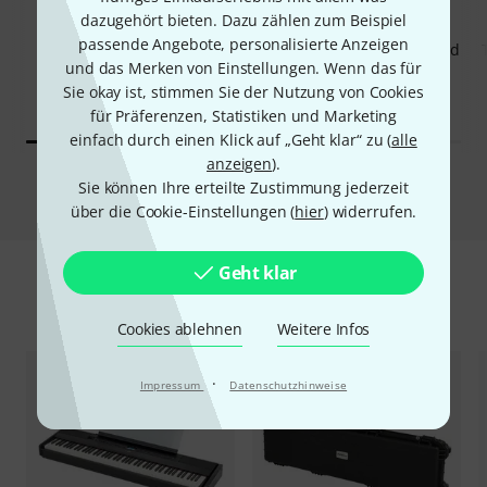
dazugehört bieten. Dazu zählen zum Beispiel
KAUFTEN
KAUFTEN
passende Angebote, personalisierte Anzeigen
Thomann Voyager Keyboard
GENAU DIESES PRODUKT
und das Merken von Einstellungen. Wenn das für
10L
198 €
Sie okay ist, stimmen Sie der Nutzung von Cookies
225 €
für Präferenzen, Statistiken und Marketing
einfach durch einen Klick auf „Geht klar“ zu (
alle
anzeigen
).
Vergleichen
Sie können Ihre erteilte Zustimmung jederzeit
über die Cookie-Einstellungen (
hier
) widerrufen.
Geht klar
Zubehör & passende Artikel
Cookies ablehnen
Weitere Infos
·
Impressum
Datenschutzhinweise