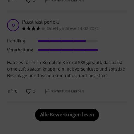
1
0
BEWERTUNG MELDEN
Passt fast perfekt
O
OneNightSteve 14.02.2022
Handling
Verarbeitung
Habe es für mein Komplete Kontrol S88 gekauft, das passt
ohne Luft gaaaan knapp rein. Reisverschlüsse und sonstige
Beschläge und Taschen sind robust und belastbar.
0
0
BEWERTUNG MELDEN
Alle Bewertungen lesen