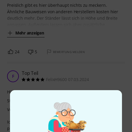
Preislich gibt es hier überhaupt nichts zu meckern.
Ähnliche Bauweisen von anderen Herstellern kosten hier
deutlich mehr. Der Ständer lässt sich in Höhe und Breite
anpassen. Außerdem lassen sich über zusätzliche
Mehr anzeigen
24
5
BEWERTUNG MELDEN
Top Teil
F
FelixH9600 07.03.2024
Handling
Stabilität
Verarbeitung
Ich habe mir den Ständer zusammen mit meinem Stage
piano gekauft und war direkt sehr glücklich mit meiner