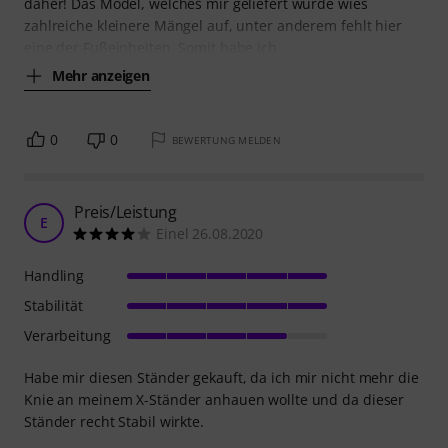
daher! Das Model, welches mir geliefert wurde wies
zahlreiche kleinere Mängel auf, unter anderem fehlt hier
eine der Fußeinheiten. Somit habe ich
Mehr anzeigen
0
0
BEWERTUNG MELDEN
Preis/Leistung
E
Einel 26.08.2020
Handling
Stabilität
Verarbeitung
Habe mir diesen Ständer gekauft, da ich mir nicht mehr die
Knie an meinem X-Ständer anhauen wollte und da dieser
Ständer recht Stabil wirkte.