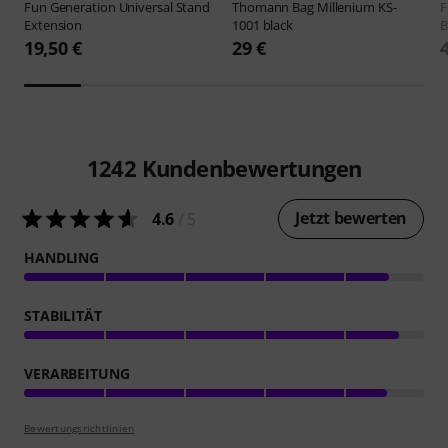
Fun Generation
Universal Stand
Thomann
Bag Millenium KS-
F
Extension
1001 black
B
19,50 €
29 €
1242
Kundenbewertungen
Jetzt bewerten
4.6
/ 5
HANDLING
STABILITÄT
VERARBEITUNG
Bewertungsrichtlinien