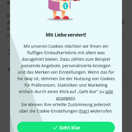
Wahl.
Durch die Bauart des ständers passen sogar meine Knie
darunter (nicht wie bei einem x Ständer) und ich muss mich
nicht komisch hinsetzen um klavier spielen zu können.
Mit Liebe serviert!
Mittlerweile habe ich mir noch zusätzlich einen Synthesizer
zugelegt und habe mir
Mit unseren Cookies möchten wir Ihnen ein
Mehr anzeigen
fluffiges Einkaufserlebnis mit allem was
dazugehört bieten. Dazu zählen zum Beispiel
passende Angebote, personalisierte Anzeigen
5
3
BEWERTUNG MELDEN
und das Merken von Einstellungen. Wenn das für
Sie okay ist, stimmen Sie der Nutzung von Cookies
für Präferenzen, Statistiken und Marketing
einfach durch einen Klick auf „Geht klar“ zu (
Alle Bewertungen lesen
alle
anzeigen
).
Sie können Ihre erteilte Zustimmung jederzeit
über die Cookie-Einstellungen (
hier
) widerrufen.
Schon gewusst?
Geht klar