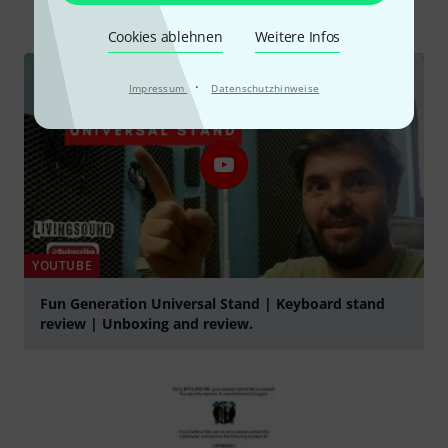
Alle
Videos
Testberichte
Downloads
Cookies ablehnen
Weitere Infos
·
Impressum
Datenschutzhinweise
YOUTUBE
Fun Generation Universal Stand | Keyboard stand
review | Unboxing and review.
abspielen