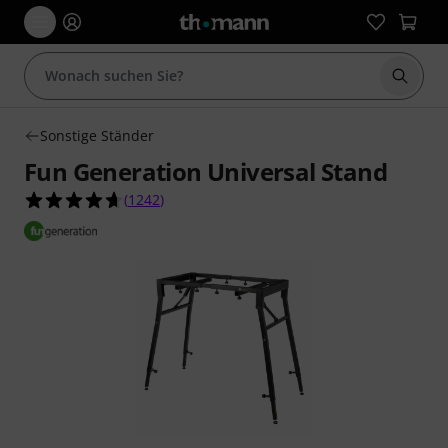
Suche 
Sonstige Ständer
Fun Generation Universal Stand
4.6 von 5 Sternen aus 1242 Kundenbewertunge
(
1242
)