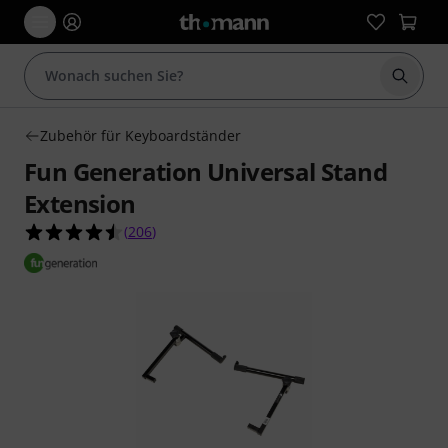
Suche 
Zubehör für Keyboardständer
Fun Generation Universal Stand
Extension
4.5 von 5 Sternen aus 206 Kundenbewertungen
(
206
)