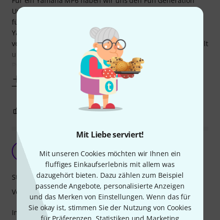
Für ein Yamaha MP6 haben wir uns den Fun Generation
Universal Stand zugelegt und nun war der Wunsch da, um
für zum Beispiel Online-Lehrgänge, einen Laptop über das
Yamaha Keyboard zu stellen. Nun habe ich nicht groß
vorher ausgemessen, sondern die Extension einfach bestellt
und bei der Installation jetzt doch einige sehr gravierende
Probleme in der Flexibilität
Mehr anzeigen
3
3
BEWERTUNG MELDEN
Mit Liebe serviert!
Für den Preis Top
K
Mit unseren Cookies möchten wir Ihnen ein
Kaffe 04.03.2022
fluffiges Einkaufserlebnis mit allem was
dazugehört bieten. Dazu zählen zum Beispiel
Stabilität
passende Angebote, personalisierte Anzeigen
Verarbeitung
und das Merken von Einstellungen. Wenn das für
Sie okay ist, stimmen Sie der Nutzung von Cookies
Im Großen ganzen damit zufrieden. Schade das er in der
für Präferenzen, Statistiken und Marketing