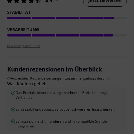
Jetzt bewerten
4.5
/ 5
STABILITÄT
VERARBEITUNG
Bewertungsrichtlinien
Kundenrezensionen im Überblick
Aus echten Käuferbewertungen, zusammengefasst durch KI
Was Käufern gefiel:
Das Produkt bietet ein ausgezeichnetes Preis-Leistungs-
Verhältnis.
Es ist stabil und robust, selbst bei schwereren Instrumenten.
Es lässt sich leicht montieren und in kompatible Ständer
integrieren.