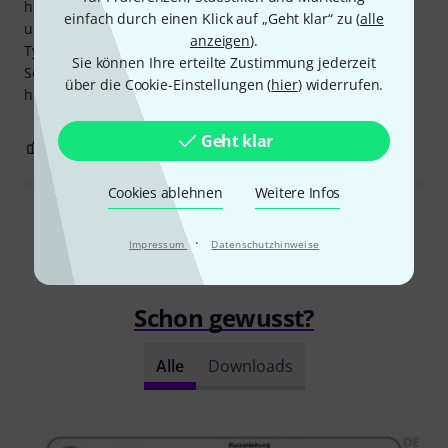
höhe nicht verstellbar ist. Oben hab ich ein MOX F6 und
einfach durch einen Klick auf „Geht klar“ zu (
alle
unten eine Tyros 4 da ist kaum möglich den Bildschirm der
anzeigen
).
Tyros 4 aufzuklappen.
Sie können Ihre erteilte Zustimmung jederzeit
Service und Kontakt hier alles super. War mein erster Kauf
über die Cookie-Einstellungen (
hier
) widerrufen.
hier
Geht klar
2
0
BEWERTUNG MELDEN
Cookies ablehnen
Weitere Infos
Alle Bewertungen lesen
·
Impressum
Datenschutzhinweise
Schon gewusst?
Alle
Downloads