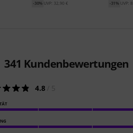
-30%
UVP: 32,90 €
-31%
UVP: 8
341
Kundenbewertungen
4.8
/ 5
ITÄT
ING