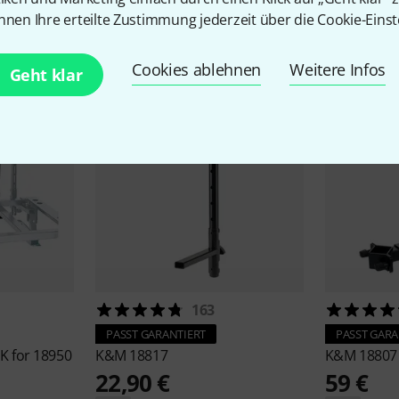
Zubehör & passende Artike
nnen Ihre erteilte Zustimmung jederzeit über die Cookie-Einst
Cookies ablehnen
Weitere Infos
Geht klar
163
PASST GARANTIERT
PASST GARA
K for 18950
K&M
18817
K&M
18807
22,90 €
59 €