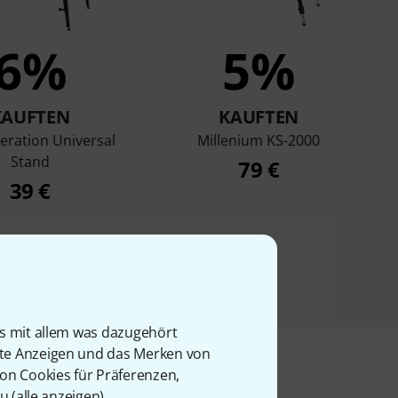
6%
5%
KAUFTEN
KAUFTEN
eration Universal
Millenium KS-2000
Stand
79 €
39 €
is mit allem was dazugehört
rte Anzeigen und das Merken von
von Cookies für Präferenzen,
u (
alle anzeigen
).