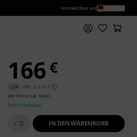
Kontakt
Über uns
DE / €
e mit Suchwort {searchTerm} starten
166
€
-22%
UVP: 213,90 €
Alle Preise inkl. MwSt.
Sofort lieferbar
IN DEN WARENKORB
1