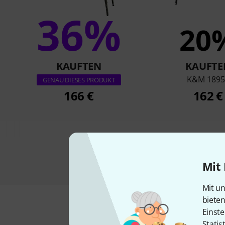
36%
20
KAUFTEN
KAUFTE
K&M 1895
GENAU DIESES PRODUKT
166 €
162 €
Mit 
Mit un
biete
Einste
Statis