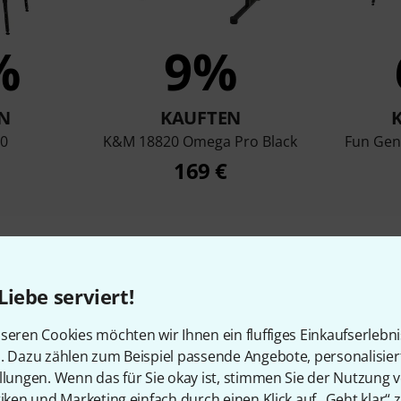
%
9%
N
KAUFTEN
0
K&M 18820 Omega Pro Black
Fun Gen
169 €
Vergleichen
Liebe serviert!
seren Cookies möchten wir Ihnen ein fluffiges Einkaufserlebn
n. Dazu zählen zum Beispiel passende Angebote, personalisie
llungen. Wenn das für Sie okay ist, stimmen Sie der Nutzung 
tiken und Marketing einfach durch einen Klick auf „Geht klar“ z