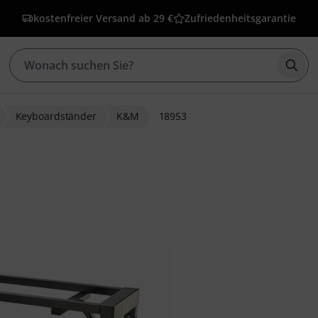
kostenfreier Versand ab 29 €
Zufriedenheitsgarantie
Such
Keyboardständer
K&M
18953
bewertungen