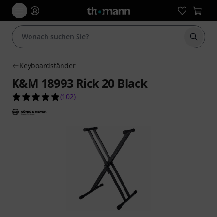
Suche 
Keyboardständer
K&M 18993 Rick 20 Black
4.9 von 5 Sternen aus 102 Kundenbewertungen
(
102
)