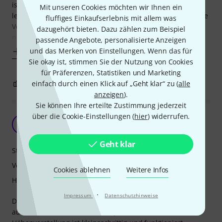
ist der Ständer wirklich bestens geeignet. Ein schmales,
Mit unseren Cookies möchten wir Ihnen ein
leichtes Midikeyboard würde ich darauf nicht abstellen. Die
fluffiges Einkaufserlebnis mit allem was
Verarbeitung ist - wie von K&M gewohnt - top: Es wackelt
dazugehört bieten. Dazu zählen zum Beispiel
nichts, es rutscht nichts,
passende Angebote, personalisierte Anzeigen
und das Merken von Einstellungen. Wenn das für
Mehr anzeigen
Sie okay ist, stimmen Sie der Nutzung von Cookies
für Präferenzen, Statistiken und Marketing
1
0
einfach durch einen Klick auf „Geht klar“ zu (
alle
BEWERTUNG MELDEN
anzeigen
).
Sie können Ihre erteilte Zustimmung jederzeit
über die Cookie-Einstellungen (
hier
) widerrufen.
Sehr stabil
B
bobthesloth 04.02.2022
Geht klar
Stabilität
Verarbeitung
Cookies ablehnen
Weitere Infos
Handling
·
Impressum
Datenschutzhinweise
Der Ständer ist extrem stabil, so dass man bedenkenlos
auch schwerere Pianos darauf positionieren kann. Die