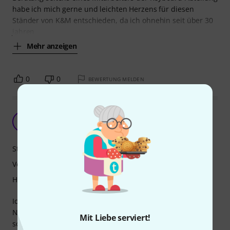
habe ich mich gerne und leichten Herzens für diesen
Ständer von K&M entschieden, da ich ohnehin seit über 30
jahren
Mehr anzeigen
0
0
BEWERTUNG MELDEN
Super für mein Stagepiano
S
Solemn1 24.10.2025
Stabilität
Verarbeitung
Handling
Ich nutze den Ständer seit 1,5 Jahren zuhause mit meinem
Nord Piano 5 mit 88 Tasten. Für ähnliche, große und
Mit Liebe serviert!
schwere Stagepianos, Synths und Keyboards ab 61 Tasten