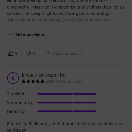
Höhenverstellung ist kleinsschrittig und funktioniert
einwandfrei. Unserem Pianisten ist er allerdings deutlich zu
schwer... deswegen gibts nen Abzug beim Handling.
Allen, die bereit sind etwas Gewicht für eine bessere
Stabilität zu opfern oder einfach sehr
Mehr anzeigen
0
0
BEWERTUNG MELDEN
Einfach ein super Teil
B
BernieF 08.03.2022
Stabilität
Verarbeitung
Handling
EInfachste Bedienung, steht bombenfest und ist einfach zu
verstauen