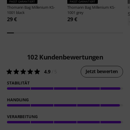
PASST GARANTIERT
PASST GARANTIERT
Thomann
Bag Millenium KS-
Thomann
Bag Millenium KS-
1001 black
1001 grey
29 €
29 €
102
Kundenbewertungen
Jetzt bewerten
4.9
/ 5
STABILITÄT
HANDLING
VERARBEITUNG