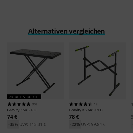
Alternativen vergleichen
AKTUELLES PRODUKT
358
13
Gravity
KSX 2 RD
Gravity
KS AKS 01 B
G
74 €
78 €
-35%
UVP: 113,31 €
-22%
UVP: 99,84 €