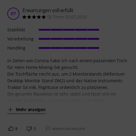
Erwartungen voll erfüllt
DT
DJ Timm 03.07.2020
Stabilität
Verarbeitung
Handling
In Zeiten von Corona habe ich nach einem passenden Tisch
für mein Home-Mixing-Set gesucht.
Die Tischfläche reicht aus, um 2 Monitorstands (Millenium
Desktop Monitor Stand DM2) und das Native Instruments
Traktor S4 inkl. Flightcase ordentlich zu platzieren.
Die gesamte Bauweise ist sehr stabil und lässt sich im
Ganzen problemlos an einen anderen Ort stellen,
Mehr anzeigen
8
3
BEWERTUNG MELDEN