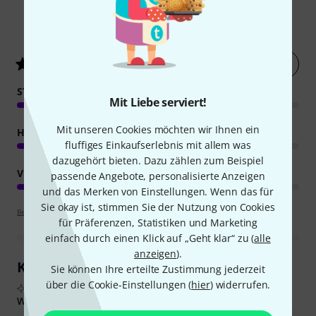
358
Kundenbewertungen
Jetzt bewerten
4.8
/ 5
STABILITÄT
Mit Liebe serviert!
Mit unseren Cookies möchten wir Ihnen ein
HANDLING
fluffiges Einkaufserlebnis mit allem was
dazugehört bieten. Dazu zählen zum Beispiel
VERARBEITUNG
passende Angebote, personalisierte Anzeigen
und das Merken von Einstellungen. Wenn das für
Sie okay ist, stimmen Sie der Nutzung von Cookies
Bewertungsrichtlinien
für Präferenzen, Statistiken und Marketing
einfach durch einen Klick auf „Geht klar“ zu (
alle
anzeigen
).
Kundenrezensionen im Überblick
Sie können Ihre erteilte Zustimmung jederzeit
über die Cookie-Einstellungen (
hier
) widerrufen.
Aus echten Käuferbewertungen, zusammengefasst durch KI
Was Käufern gefiel: