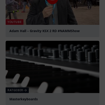
YOUTUBE
Adam Hall – Gravity KSX 2 RD #NAMMShow
abspielen
RATGEBER
Masterkeyboards