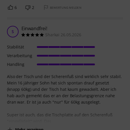
6
2
BEWERTUNG MELDEN
Einwandfrei!
S
Sharkai 26.05.2026
Stabilität
Verarbeitung
Handling
Also der Tisch und der Scherenfuß sind wirklich sehr stabil.
Mein 16 jähriger Sohn hat sich spontan drauf gesetzt
(knapp 60kg) und der Tisch hat kaum gewackelt. Aber ich
hab auch gemerkt das er an der Belastungsgrenze nahe
dran war. Er ist ja auch "nur" für 60kg ausgelegt.
Super ist auch, das die Tischplatte auf den Scherenfuß
"eingefädelt" wird. Das
Mehr anzeigen