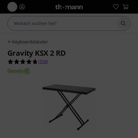
Suche 
Keyboardständer
Gravity KSX 2 RD
4.8 von 5 Sternen aus 358 Kundenbewertungen
(
358
)