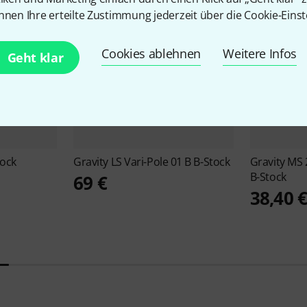
nnen Ihre erteilte Zustimmung jederzeit über die Cookie-Einst
Cookies ablehnen
Weitere Infos
Geht klar
tock
Gravity
LS Vari-Pole 01 B B-Stock
Gravity
MS 
B-Stock
69 €
38,40 