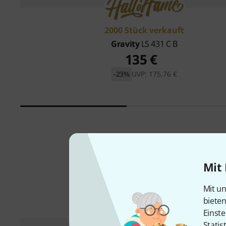
2000 Stück verkauft
Gravity
LS 431 C B
135 €
-23%
UVP: 175,76 €
Mit 
Mit un
biete
Einste
Statis