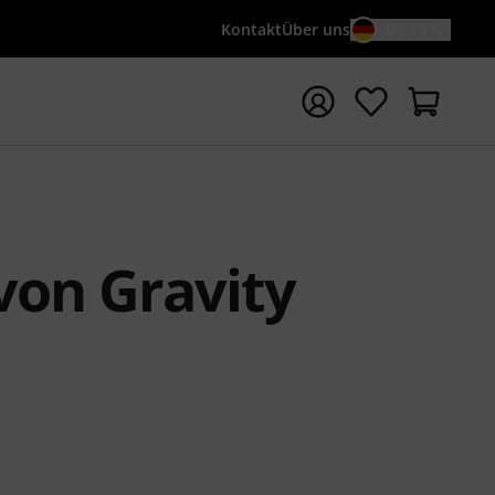
Kontakt
Über uns
DE / €
e mit Suchwort {searchTerm} starten
von Gravity