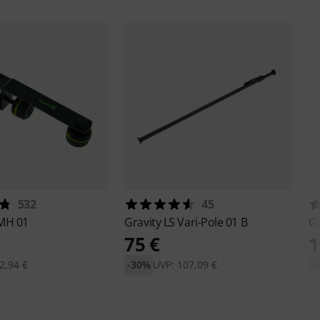
532
45
MH 01
Gravity
LS Vari-Pole 01 B
Gr
75 €
1
2,94 €
-30%
UVP: 107,09 €
-