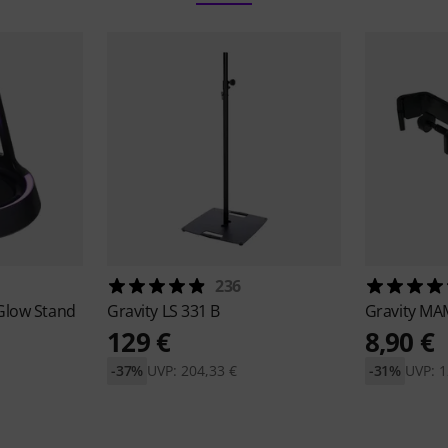
236
 Glow Stand
Gravity
LS 331 B
Gravity
MA
129 €
8,90 €
-37%
UVP: 204,33 €
-31%
UVP: 1