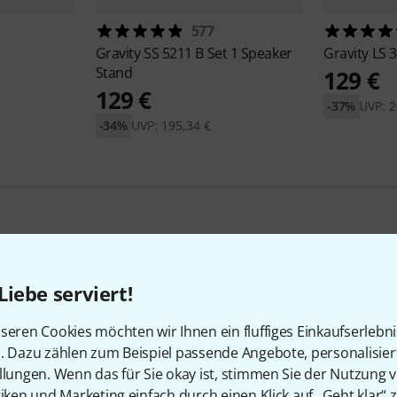
577
Gravity
SS 5211 B Set 1 Speaker
Gravity
LS 
Stand
129 €
129 €
-37%
UVP: 2
-34%
UVP: 195,34 €
Gravity Angebote
Liebe serviert!
seren Cookies möchten wir Ihnen ein fluffiges Einkaufserlebn
Schnäppchen
Aktuelle Deals
n. Dazu zählen zum Beispiel passende Angebote, personalisie
llungen. Wenn das für Sie okay ist, stimmen Sie der Nutzung 
tiken und Marketing einfach durch einen Klick auf „Geht klar“ z