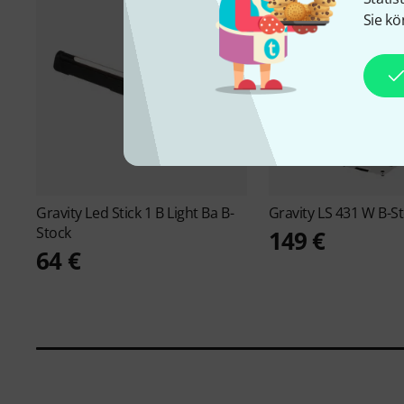
Sie kö
Gravity
Led Stick 1 B Light Ba B-
Gravity
LS 431 W B-S
Stock
149 €
64 €