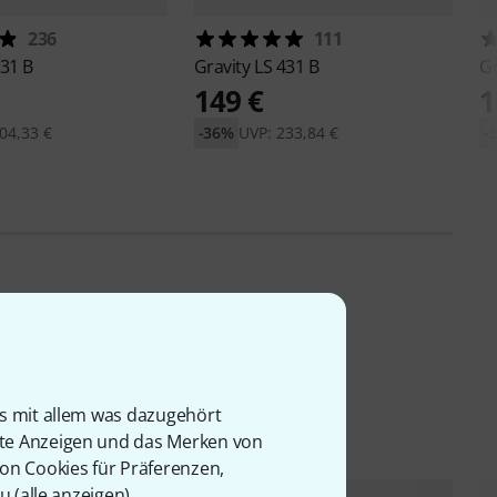
236
111
331 B
Gravity
LS 431 B
Gr
149 €
1
04,33 €
-36%
UVP: 233,84 €
-
is mit allem was dazugehört
rte Anzeigen und das Merken von
von Cookies für Präferenzen,
u (
alle anzeigen
).