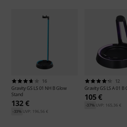
16
12
Gravity
GS LS 01 NH B Glow
Gravity
GS LS A 01 B
Stand
105 €
132 €
-37%
UVP: 165,36 €
-33%
UVP: 196,56 €