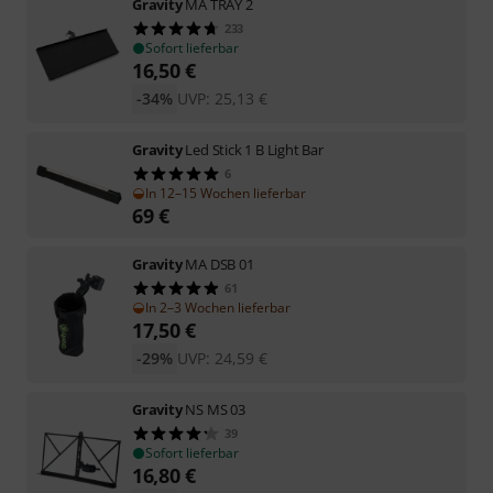
Gravity
MA TRAY 2
233
Sofort lieferbar
16,50
€
-34%
UVP:
25,13
€
Gravity
Led Stick 1 B Light Bar
6
In 12–15 Wochen lieferbar
69
€
Gravity
MA DSB 01
61
In 2–3 Wochen lieferbar
17,50
€
-29%
UVP:
24,59
€
Gravity
NS MS 03
39
Sofort lieferbar
16,80
€