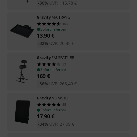
-36%
UVP:
115,78
€
Gravity
MA TRAY 3
163
Sofort lieferbar
13,90
€
-32%
UVP:
20,45
€
Gravity
FM SEAT1 BR
52
Sofort lieferbar
169
€
-36%
UVP:
263,49
€
Gravity
NS MS 02
55
Sofort lieferbar
17,90
€
-34%
UVP:
27,09
€