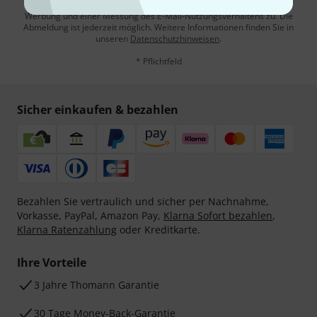
Mit Klick auf „Jetzt anmelden“ stimmen Sie dem Erhalt von E-Mail-
Werbung und einer Messung des E-Mail-Nutzungsverhaltens zu. Die
Abmeldung ist jederzeit möglich. Weitere Informationen finden Sie in
unseren
Datenschutzhinweisen
.
* Pflichtfeld
Sicher einkaufen & bezahlen
Bezahlen Sie vertraulich und sicher per Nachnahme,
Vorkasse, PayPal, Amazon Pay,
Klarna Sofort bezahlen
,
Klarna Ratenzahlung
oder Kreditkarte.
Ihre Vorteile
3 Jahre Thomann Garantie
30 Tage Money-Back-Garantie