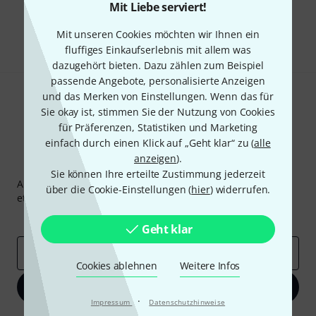
Gefällt Ihnen, was Sie sehen?
Mit Liebe serviert!
Teilen
Hilfe & Feedback
Mit unseren Cookies möchten wir Ihnen ein
fluffiges Einkaufserlebnis mit allem was
dazugehört bieten. Dazu zählen zum Beispiel
passende Angebote, personalisierte Anzeigen
und das Merken von Einstellungen. Wenn das für
Sie okay ist, stimmen Sie der Nutzung von Cookies
für Präferenzen, Statistiken und Marketing
einfach durch einen Klick auf „Geht klar“ zu (
alle
anzeigen
).
Thomann Newsletter
Sie können Ihre erteilte Zustimmung jederzeit
Abonniere den Thomann Newsletter und gewinne mit
über die Cookie-Einstellungen (
hier
) widerrufen.
etwas Glück einen von
50 Gutscheinen
über jeweils
50€
!
Inspirierende Beiträge
Deals
Thomann Insights
Geht klar
E-Mail-Adresse
*
Cookies ablehnen
Weitere Infos
Jetzt anmelden
·
Impressum
Datenschutzhinweise