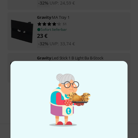
-32%
UVP:
24,59
€
Gravity
MA Tray 1
51
Sofort lieferbar
23
€
-32%
UVP:
33,74
€
Gravity
Led Stick 1 B Light Ba B-Stock
Sofort lieferbar
64
€
Kostenloser Versand ab 29 €
Alle Preise inkl. MwSt.