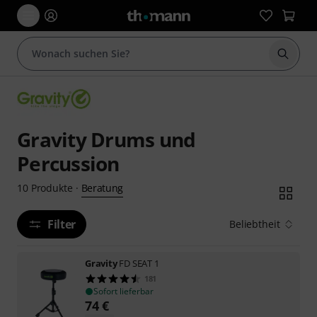
Suche 
Gravity Drums und
Percussion
Beratung
10
Produkte
·
Filter
Beliebtheit
Gravity
FD SEAT 1
181
Sofort lieferbar
74
€