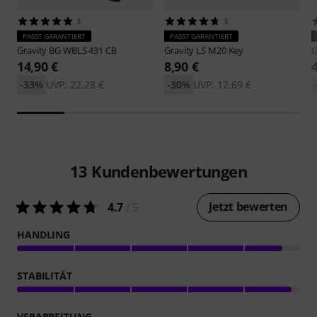
3
3
PASST GARANTIERT
PASST GARANTIERT
Gravity
BG WBLS 431 CB
Gravity
LS M20 Key
G
14,90 €
8,90 €
-33%
UVP: 22,28 €
-30%
UVP: 12,69 €
13
Kundenbewertungen
Jetzt bewerten
4.7
/ 5
HANDLING
STABILITÄT
VERARBEITUNG