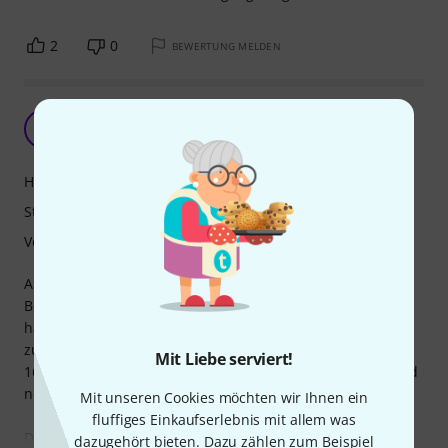
2
0
BEWERTUNG MELDEN
Unauffälliges massives Universalstativ
D
DJ-Grauhaar 10.02.2024
Handling
Stabilität
Verarbeitung
Auf der Suche nach einem stabilem, unauffälligem
Boxenstativ für meine Achat 404 MKII wollte ich etwas
haben, was robust daherkommt und notfalls das
zusätzliche Nutzen von meinen LED-Stairville xBrick Quad
Mit Liebe serviert!
16x8W mit einem weiteren Gravity SP 2332 B Speaker Stand
nebst Gravity SP 2332 EXTB ermöglicht.
Mit unseren Cookies möchten wir Ihnen ein
fluffiges Einkaufserlebnis mit allem was
Das habe ich in diesem Gravity LS 431 C B gefunden. Kein
dazugehört bieten. Dazu zählen zum Beispiel