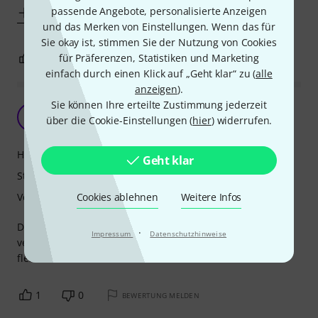
passende Angebote, personalisierte Anzeigen
Mehr anzeigen
und das Merken von Einstellungen. Wenn das für
Sie okay ist, stimmen Sie der Nutzung von Cookies
für Präferenzen, Statistiken und Marketing
2
0
BEWERTUNG MELDEN
einfach durch einen Klick auf „Geht klar“ zu (
alle
anzeigen
).
Sie können Ihre erteilte Zustimmung jederzeit
Sehr gutes Preis-Leistungs-Verhältnis
J
über die Cookie-Einstellungen (
hier
) widerrufen.
JBE 18.12.2022
Handling
Geht klar
Stabilität
Cookies ablehnen
Weitere Infos
Verarbeitung
Die kleiner Variante ist sehr handlich und durch die
·
Impressum
Datenschutzhinweise
verschiedenen Schraubpunkte in der Fußplatte sehr
flexibel.
1
0
BEWERTUNG MELDEN