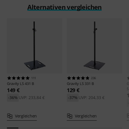
Alternativen vergleichen
111
236
Gravity
LS 431 B
Gravity
LS 331 B
G
S
149 €
129 €
-36%
UVP: 233,84 €
-37%
UVP: 204,33 €
Vergleichen
Vergleichen