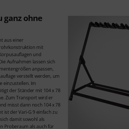
u ganz ohne
ht aus einer
rohrkonstruktion mit
Korpusauflagen und
Die Aufnahmen lassen sich
rumentengrößen anpassen,
auflage verstellt werden, um
 einzustellen. Im
igt der Ständer mit 104 x 78
he. Zum Transport wird er
nd misst dann noch 104 x 78
 ist der Vari-G 9 einfach zu
sich damit sowohl als
en Proberaum als auch für