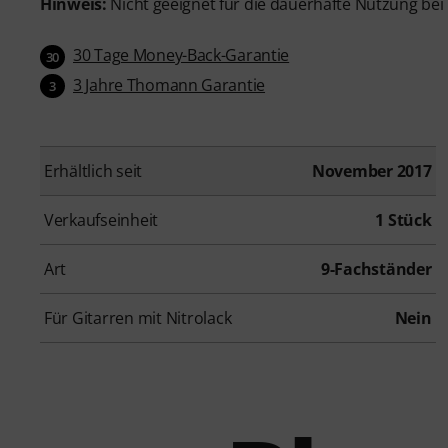
Hinweis:
Nicht geeignet für die dauerhafte Nutzung bei 
30 Tage Money-Back-Garantie
30
3 Jahre Thomann Garantie
3
Erhältlich seit
November 2017
Verkaufseinheit
1 Stück
Art
9-Fachständer
Für Gitarren mit Nitrolack
Nein