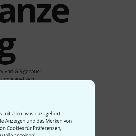
ganze
g
ty Vari-G 9 genauer
und eignet sich
ndividuell anpassen,
ppen verschwindet der
iger Stellplätze benötigt,
ben Instrumente.
is mit allem was dazugehört
rte Anzeigen und das Merken von
von Cookies für Präferenzen,
u (
alle anzeigen
).