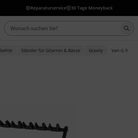
Reparaturservice
30 Tage Moneyback
Such
ubehör
Ständer für Gitarren & Bässe
Gravity
Vari-G 9
bewertungen