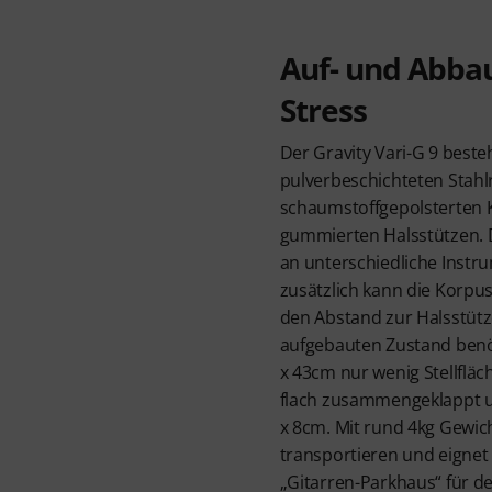
Auf- und Abba
Stress
Der Gravity Vari-G 9 beste
pulverbeschichteten Stahl
schaumstoffgepolsterten 
gummierten Halsstützen. 
an unterschiedliche Inst
zusätzlich kann die Korpus
den Abstand zur Halsstütze
aufgebauten Zustand benöt
x 43cm nur wenig Stellfläc
flach zusammengeklappt u
x 8cm. Mit rund 4kg Gewicht
transportieren und eignet 
„Gitarren-Parkhaus“ für d