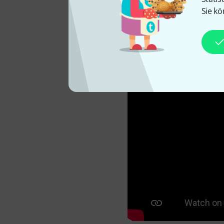
Sie kö