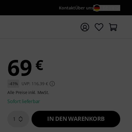
Kontakt
Über uns
DE / €
e mit Suchwort {searchTerm} starten
69
€
-41%
UVP: 116,39 €
Alle Preise inkl. MwSt.
Sofort lieferbar
IN DEN WARENKORB
1