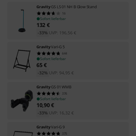
Gravity
GS LS 01 NH B Glow Stand
16
Sofort lieferbar
132
€
-33%
UVP:
196,56
€
Gravity
Vari-G 5
644
Sofort lieferbar
65
€
-32%
UVP:
94,95
€
Gravity
GS 01 WMB
376
Sofort lieferbar
10,90
€
-33%
UVP:
16,32
€
Gravity
Vari-G 9
375