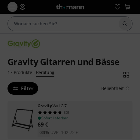
Suche 
Gravity Gitarren und Bässe
Beratung
17
Produkte
·
Filter
Beliebtheit
Gravity
Vari-G 7
805
Sofort lieferbar
69
€
-33%
UVP:
102,72
€