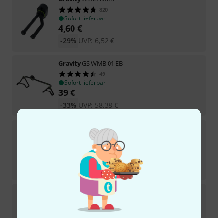
820
Sofort lieferbar
4,60
€
-29%
UVP:
6,52
€
Gravity
GS WMB 01 EB
49
Sofort lieferbar
39
€
-33%
UVP:
58,38
€
Gravity
Solo-G Electric
150
Sofort lieferbar
17,90
€
-30%
UVP:
25,63
€
Gravity
Solo-G Universal
183
Sofort lieferbar