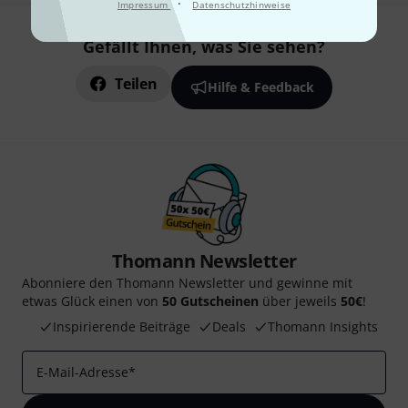
·
Impressum
Datenschutzhinweise
Gefällt Ihnen, was Sie sehen?
Teilen
Hilfe & Feedback
Thomann Newsletter
Abonniere den Thomann Newsletter und gewinne mit
etwas Glück einen von
50 Gutscheinen
über jeweils
50€
!
Inspirierende Beiträge
Deals
Thomann Insights
E-Mail-Adresse
*