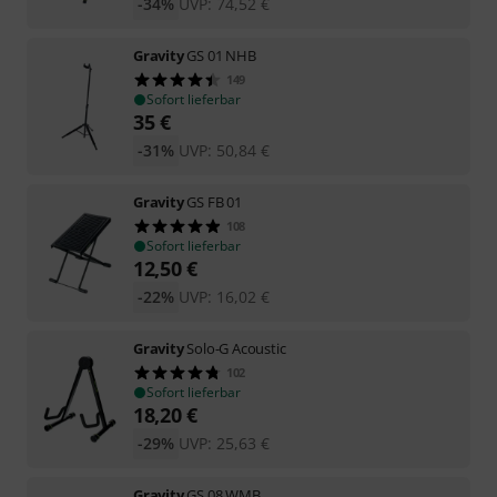
-34%
UVP:
74,52
€
Gravity
GS 01 NHB
149
Sofort lieferbar
35
€
-31%
UVP:
50,84
€
Gravity
GS FB 01
108
Sofort lieferbar
12,50
€
-22%
UVP:
16,02
€
Gravity
Solo-G Acoustic
102
Sofort lieferbar
18,20
€
-29%
UVP:
25,63
€
Gravity
GS 08 WMB