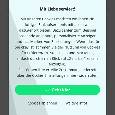
17,90
€
-30%
UVP:
25,63
€
Mit Liebe serviert!
Mit unseren Cookies möchten wir Ihnen ein
Gravity
GS MS 08 Traveler
fluffiges Einkaufserlebnis mit allem was
9
dazugehört bieten. Dazu zählen zum Beispiel
Sofort lieferbar
10,90
€
passende Angebote, personalisierte Anzeigen
und das Merken von Einstellungen. Wenn das für
-21%
UVP:
13,80
€
Sie okay ist, stimmen Sie der Nutzung von Cookies
für Präferenzen, Statistiken und Marketing
Gravity
GS WMB 01 AB
einfach durch einen Klick auf „Geht klar“ zu (
alle
11
anzeigen
).
Sofort lieferbar
39
€
Sie können Ihre erteilte Zustimmung jederzeit
über die Cookie-Einstellungen (
hier
) widerrufen.
-34%
UVP:
59,11
€
Geht klar
Kostenloser Versand ab 29 €
Alle Preise inkl. MwSt.
Cookies ablehnen
Weitere Infos