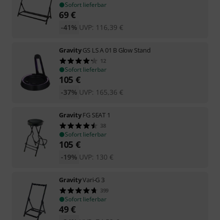
Sofort lieferbar
69
€
-41%
UVP:
116,39
€
Gravity
GS LS A 01 B Glow Stand
12
Sofort lieferbar
105
€
-37%
UVP:
165,36
€
Gravity
FG SEAT 1
38
Sofort lieferbar
105
€
-19%
UVP:
130
€
Gravity
Vari-G 3
399
Sofort lieferbar
49
€