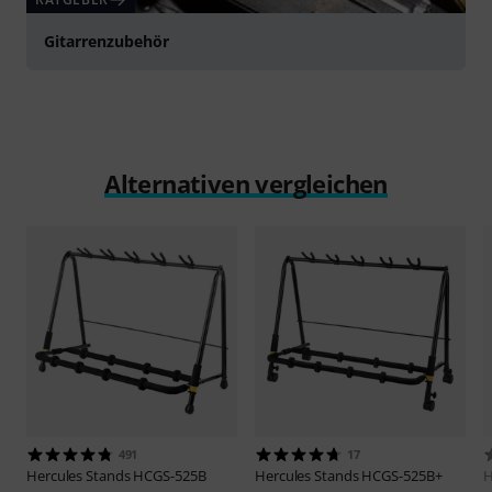
Gitarrenzubehör
Alternativen vergleichen
491
17
Hercules Stands
HCGS-525B
Hercules Stands
HCGS-525B+
H