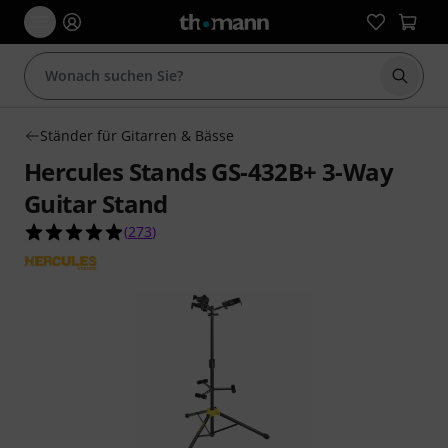
Suche 
Ständer für Gitarren & Bässe
Hercules Stands GS-432B+ 3-Way
Guitar Stand
4.9 von 5 Sternen aus 273 Kundenbewertungen
(
273
)