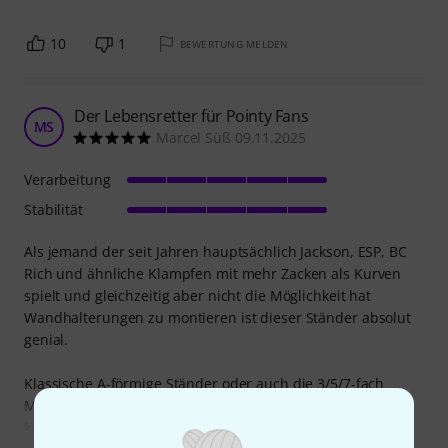
10
1
BEWERTUNG MELDEN
Der Lebensretter für Pointy Fans
MS
Marcel Süß 09.11.2025
Verarbeitung
Stabilität
Als jemand der seit Jahren hauptsächlich Jackson, ESP, BC
Rich und ähnliche Klampfen mit mehr Zacken als Kurven
spielt und gleichzeitig aber nicht die Möglichkeit hat
Wandhalterungen zu montieren ist dieser Ständer absolut
genial.
Klassische A-förmige Ständer oder auch die 3/5/7-fach
Monster in denen die Gitarren seitlich angelehnt sind
kannst du für alles