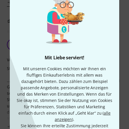
Mehr anzeigen
0
0
BEWERTUNG MELDEN
Jetzt Mal Klartext ...
B
BlackoutLiveRock 08.03.2022
Mit Liebe serviert!
Verarbeitung
Stabilität
Mit unseren Cookies möchten wir Ihnen ein
fluffiges Einkaufserlebnis mit allem was
...ja der Ständer ist nicht gerade preiswert aber er hält drei
dazugehört bieten. Dazu zählen zum Beispiel
Gitarren oder Bässe besser als du sie halten kannst. Und
passende Angebote, personalisierte Anzeigen
selbst wenn nach dem 10. Bier eine Gitarre bereits im
und das Merken von Einstellungen. Wenn das für
Ständer hängt, der Bassist seine mit Schwung rein knallt
Sie okay ist, stimmen Sie der Nutzung von Cookies
und ich meine auch noch drauf packe und dabei fast auf
für Präferenzen, Statistiken und Marketing
den Ständer falle ... Er bleibt stehen. Und er hält die
einfach durch einen Klick auf „Geht klar“ zu (
alle
Instrumente. Wenn man also
anzeigen
).
Sie können Ihre erteilte Zustimmung jederzeit
Mehr anzeigen