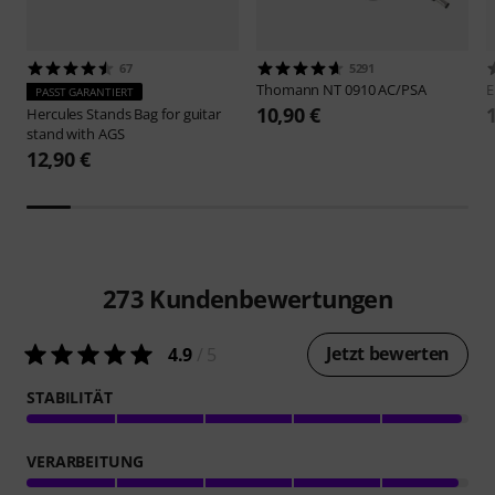
67
5291
Thomann
NT 0910 AC/PSA
E
PASST GARANTIERT
10,90 €
Hercules Stands
Bag for guitar
stand with AGS
12,90 €
273
Kundenbewertungen
Jetzt bewerten
4.9
/ 5
STABILITÄT
VERARBEITUNG