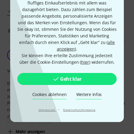
um den schaden in Zukunft kleinstmöglich zu halten, wenn
fluffiges Einkaufserlebnis mit allem was
dazugehört bieten. Dazu zählen zum Beispiel
Mehr anzeigen
passende Angebote, personalisierte Anzeigen
und das Merken von Einstellungen. Wenn das für
Sie okay ist, stimmen Sie der Nutzung von Cookies
4
1
BEWERTUNG MELDEN
für Präferenzen, Statistiken und Marketing
einfach durch einen Klick auf „Geht klar“ zu (
alle
anzeigen
).
Mit Überraschungspicks!
LS
Sie können Ihre erteilte Zustimmung jederzeit
L. S. 05.02.2024
über die Cookie-Einstellungen (
hier
) widerrufen.
Verarbeitung
Geht klar
Ein einfaches Tool, welches ich mir als Kleinigkeit einfach
mal mitbestellt habe. In 15 Jahren Musik machen habe ich
Cookies ablehnen
Weitere Infos
zwar noch nie einen Gedanken daran verschwendet einen
Pickholder zu verwenden. Einerseits weil mir kaum das Pick
·
runter fällt, andererseits habe ich eh immer 1-2 als Ersatz
Impressum
Datenschutzhinweise
griffbereit irgendwo in der Nähe liegen. Meistens auf der
Box oder Amp. Routine.
Mehr anzeigen