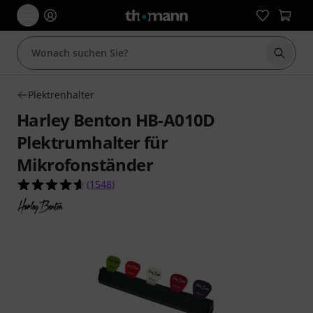
Suche 
Plektrenhalter
Harley Benton HB-A010D
Plektrumhalter für
Mikrofonständer
4.6 von 5 Sternen aus 1548 Kundenbewertunge
(
1548
)