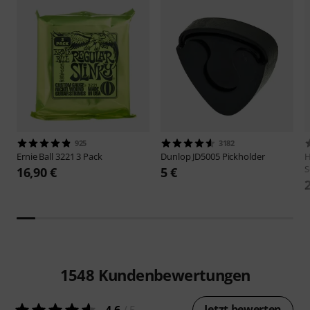
925
3182
Ernie Ball
3221 3 Pack
Dunlop
JD5005 Pickholder
H
S
16,90 €
5 €
1548
Kundenbewertungen
Jetzt bewerten