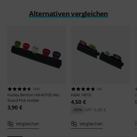
Alternativen vergleichen
1547
320
Harley Benton
HB-A010D Mic
K&M
14510
D
Stand Pick Holder
4,50 €
3,90 €
-30%
UVP: 6,40 €
Vergleichen
Vergleichen