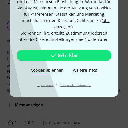
und das Merken von Einstellungen. Wenn das für
3
0
BEWERTUNG MELDEN
Sie okay ist, stimmen Sie der Nutzung von Cookies
für Präferenzen, Statistiken und Marketing
einfach durch einen Klick auf „Geht klar“ zu (
alle
Super Helferlein
J
anzeigen
).
Julian943 14.06.2020
Sie können Ihre erteilte Zustimmung jederzeit
über die Cookie-Einstellungen (
hier
) widerrufen.
Verarbeitung
Der Plektren Schlüsselanhänger ist ein absolut super
Geht klar
Helferlein. Seit ich gleich mehrere von diesem
Schlüsselanhänger im Einsatz habe, verschwinden die
Cookies ablehnen
Weitere Infos
Plektren nicht mehr. Ich habe jeweils einen am
Schlüsselbund und einen an der Gitarrentasche hängen.
Somit habe ich immer auch einen Ort wo ich die
·
Impressum
Datenschutzhinweise
eingesammelten Plektren hinpacke. Man kann je nach Dicke
der Plektren
Mehr anzeigen
3
1
BEWERTUNG MELDEN