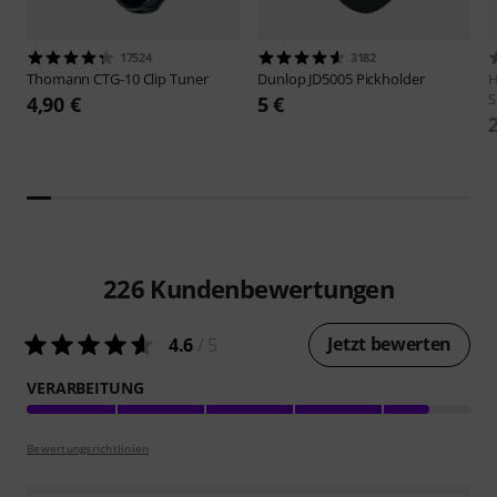
17524
3182
Thomann
CTG-10 Clip Tuner
Dunlop
JD5005 Pickholder
H
S
4,90 €
5 €
226
Kundenbewertungen
Jetzt bewerten
4.6
/ 5
VERARBEITUNG
Bewertungsrichtlinien