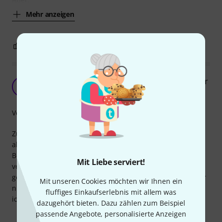
Mehr anzeigen
4
0
BEWERTUNG MELDEN
Mit Airtag kombiniert- Endlich kein Suchen mehr
A
Anonym 18.01.2022
Verarbeitung
Zu Weihnachten habe ich ein Airtag geschenkt bekommen,
allerdings nicht so schnell eine Verwendung dafür gehabt.
Beim Gitarrenspielen sind die zig Plättchen auf einmal alle
Mit Liebe serviert!
verschlampt. Ich habe daher den Airtag in den Pickholder
gesteckt (Naht musste ich etwas aufmachen, sonst passt er
Mit unseren Cookies möchten wir Ihnen ein
nicht rein) und ein ThinPlektrum dazugesteckt. Jetzt finde
fluffiges Einkaufserlebnis mit allem was
ich zumindest dieses Plektrum immer wieder :-)
dazugehört bieten. Dazu zählen zum Beispiel
passende Angebote, personalisierte Anzeigen