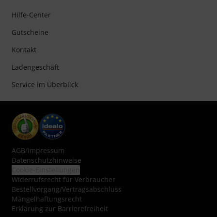
Hilfe-Center
Gutscheine
Kontakt
Ladengeschäft
Service im Überblick
AGB
/
Impressum
Datenschutzhinweise
Cookie-Einstellungen
Widerrufsrecht für Verbraucher
Bestellvorgang/Vertragsabschluss
Mängelhaftungsrecht
Erklärung zur Barrierefreiheit