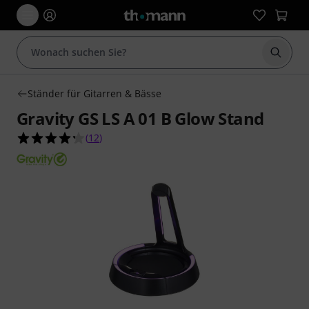
Suche 
Ständer für Gitarren & Bässe
Gravity GS LS A 01 B Glow Stand
4.3 von 5 Sternen aus 12 Kundenbewertungen
(
12
)