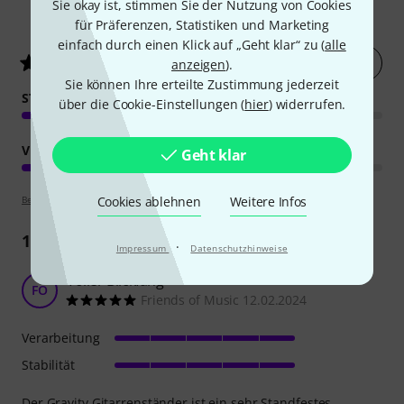
Sie okay ist, stimmen Sie der Nutzung von Cookies
12
Kundenbewertungen
für Präferenzen, Statistiken und Marketing
einfach durch einen Klick auf „Geht klar“ zu (
alle
Jetzt bewerten
4.3
/ 5
anzeigen
).
Sie können Ihre erteilte Zustimmung jederzeit
STABILITÄT
über die Cookie-Einstellungen (
hier
) widerrufen.
VERARBEITUNG
Geht klar
Cookies ablehnen
Weitere Infos
Bewertungsrichtlinien
10
Rezensionen
·
Impressum
Datenschutzhinweise
Toller Blickfang
FO
Friends of Music 12.02.2024
Verarbeitung
Stabilität
Der Gravity Gitarrenständer ist ein sehr Standfestes