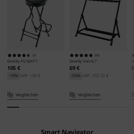
38
805
Gravity
FG SEAT 1
Gravity
Vari-G 7
G
105 €
69 €
-19%
UVP: 130 €
-33%
UVP: 102,72 €
Vergleichen
Vergleichen
Smart Navigator