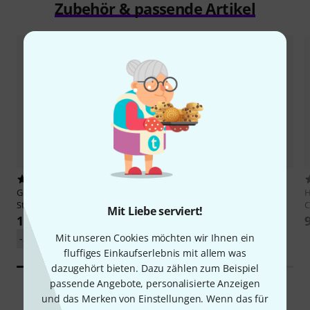
Zubehör & passende Artikel
16
12012
Gravity
GS LS 01 NH B Glow
Ernie Ball
2221
H
Stand
C
5,90 €
Mit Liebe serviert!
132 €
Mit unseren Cookies möchten wir Ihnen ein
-33%
UVP: 196,56 €
fluffiges Einkaufserlebnis mit allem was
dazugehört bieten. Dazu zählen zum Beispiel
passende Angebote, personalisierte Anzeigen
und das Merken von Einstellungen. Wenn das für