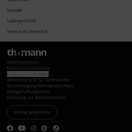
Kontakt
Ladengeschäft
Service im Überblick
AGB
/
Impressum
Datenschutzhinweise
Cookie-Einstellungen
Widerrufsrecht für Verbraucher
Bestellvorgang/Vertragsabschluss
Mängelhaftungsrecht
Erklärung zur Barrierefreiheit
Vertrag widerrufen