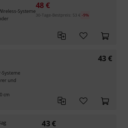
48
€
 Wireless-Systeme
30-Tage-Bestpreis
:
53
€
-9%
nder
43
€
ar-Systeme
örer und
20 cm
43
€
Bag