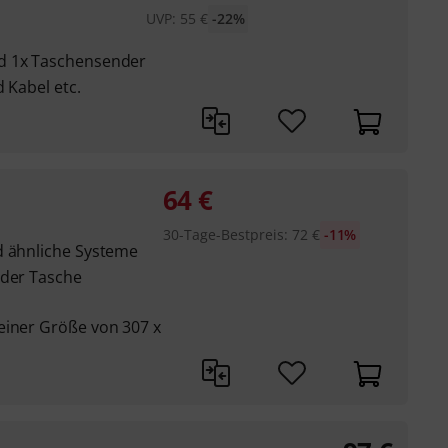
UVP:
55
€
-22%
d 1x Taschensender
 Kabel etc.
64
€
30-Tage-Bestpreis
:
72
€
-11%
d ähnliche Systeme
 der Tasche
einer Größe von 307 x