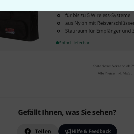
20
für bis zu 5 Wireless-Systeme
aus Nylon mit Reisverschlüsse
Stauraum für Empfänger und 
Sofort lieferbar
Kostenloser Versand ab 2
Alle Preise inkl. MwSt.
Gefällt Ihnen, was Sie sehen?
Teilen
Hilfe & Feedback