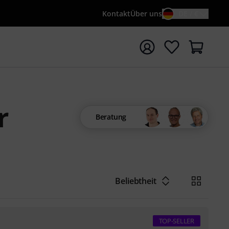
Kontakt
Über uns
DE / €
e mit Suchwort {searchTerm} starten
r
Beratung
Beliebtheit
TOP-SELLER