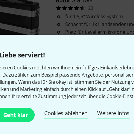
Gator
GM-1WP
23
für 1 9,5" Wireless-System
Schacht für 1x Handsender un
Platz für Lavaliermikrofone und
Sofort lieferbar
Liebe serviert!
Gator
GM-2W
seren Cookies möchten wir Ihnen ein fluffiges Einkaufserlebn
72
n. Dazu zählen zum Beispiel passende Angebote, personalisie
für zwei 9,5" Wireless-Systeme
llungen. Wenn das für Sie okay ist, stimmen Sie der Nutzung 
Schacht für zwei Handsender 
tiken und Marketing einfach durch einen Klick auf „Geht klar“ z
Taschensender
nnen Ihre erteilte Zustimmung jederzeit über die Cookie-Einst
Platz für Lavaliermikrofone und
Sofort lieferbar
Cookies ablehnen
Weitere Infos
Geht klar
Gator
GM-5W