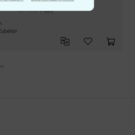
43
€
UVP:
55,33
€
-22%
n
Zubehör
9 €