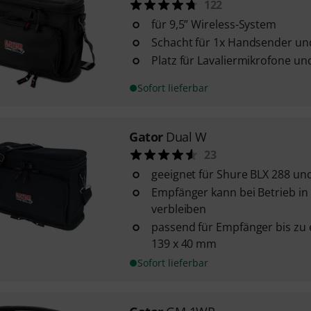
122
für 9,5” Wireless-System
Schacht für 1x Handsender un
Platz für Lavaliermikrofone und
Sofort lieferbar
Gator
Dual W
23
geeignet für Shure BLX 288 un
Empfänger kann bei Betrieb in
verbleiben
passend für Empfänger bis zu 
139 x 40 mm
Sofort lieferbar