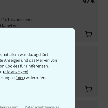
97
€
d 1x Taschensender
 Kabel etc.
39
€
is mit allem was dazugehört
rte Anzeigen und das Merken von
UVP:
55
€
-29%
von Cookies für Präferenzen,
und zwei
u (
alle anzeigen
).
ellungen (
hier
) widerrufen.
 Kabel etc.
·
Impressum
Datenschutzhinweise